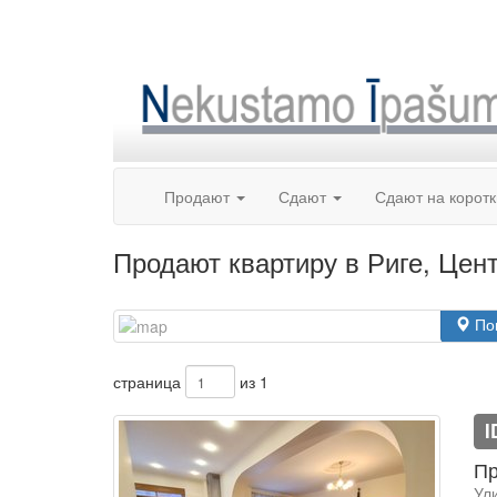
Skip
to
content
Продают
Сдают
Сдают на корот
Продают квартиру в Риге, Цен
По
страница
из 1
I
Пр
Ул