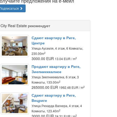
олучайте предложения на е-мейл
Подписаться
City Real Estate рекомендует
Сдают квартиру в Риге,
Центре
Улица Аусекля, 4 этаж, 6 Комнаты,
2
230.00m
3000.00 EUR
2
13.04 EUR / m
Продают квартиру в Риге,
Зиепниеккалнсе
Улица Зиепниеккална, 6 этаж, 3
2
Комнаты, 133.00m
265000.00 EUR
2
1992.48 EUR / m
Сдают квартиру в Риге,
Вецриге
Улица Рихарда Вагнера, 4 этаж, 4
2
Комнаты, 123.40m
3000.00 EUR
2
24.31 EUR / m