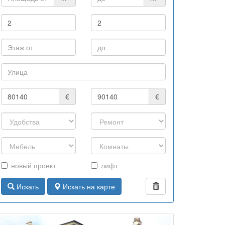
€
€
новый проект
лифт
Искать
Искать на карте