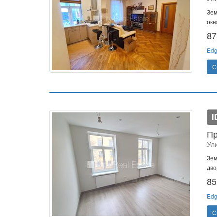
Зем
окн
87
Edg
С
I
Пр
Ул
Зем
дво
85
Edg
С