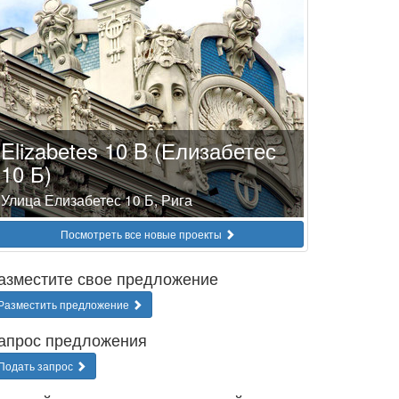
Elizabetes 10 B (Елизабетес
10 Б)
Улица Елизабетес 10 Б, Рига
Посмотреть все новые проекты
азместите свое предложение
Разместить предложение
апрос предложения
Подать запрос