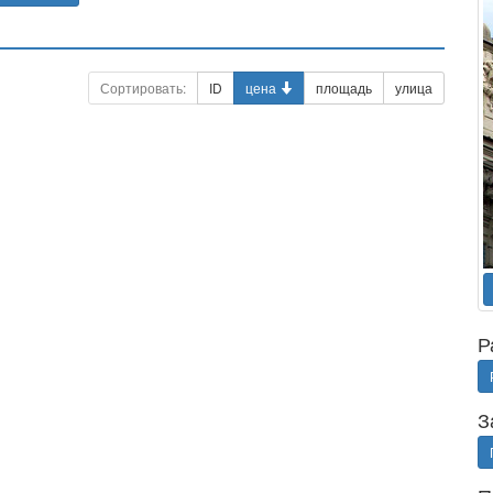
Сортировать:
ID
цена
площадь
улица
Р
З