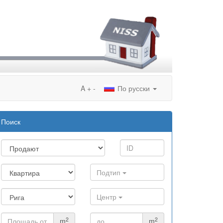
A
+
-
По русски
Поиск
Подтип
Центр
2
2
m
m