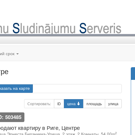
кий срок
тре
казать на карте
Сортировать:
ID
цена
площадь
улица
D: 503485
одают квартиру в Риге, Центре
2
ица Эрнеста Бирзниека-Упиша, 2 этаж, 2 Комнаты, 54.00m