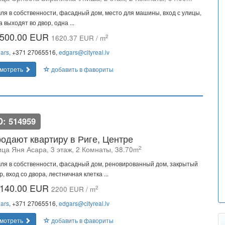
ля в собственности, фасадный дом, место для машины, вход с улицы,
а выходят во двор, одна ...
500.00 EUR
2
1620.37 EUR / m
ars
, +371 27065516,
edgars@cityreal.lv
мотреть
добавить в фавориты
D: 514959
одают квартиру в Риге, Центре
2
ица Яня Асара, 3 этаж, 2 Комнаты, 38.70m
ля в собственности, фасадный дом, реновированный дом, закрытый
р, вход со двора, лестничная клетка ...
140.00 EUR
2
2200 EUR / m
ars
, +371 27065516,
edgars@cityreal.lv
мотреть
добавить в фавориты