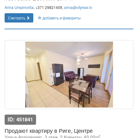
Arina Umpiroviča
, +371 29821409,
arina@cityreal.lv
Смотреть
добавить в фавориты
ID: 451841
Продают квартиру в Риге, Центре
2
Улица Артилерияс, 3 этаж, 2 Комнаты, 60.00m