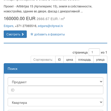
Проект - Artilērijas 15 (Артилерияс 15), земля в собственности,
новостройка, здание во дворе, фасад с декоративной ...
160000.00 EUR
2
2666.67 EUR / m
Edgars
, +371 27065516,
edgars@cityreal.lv
Смотреть
добавить в фавориты
страница
из 1
Сортировать:
ID
цена
площадь
улица
Поиск