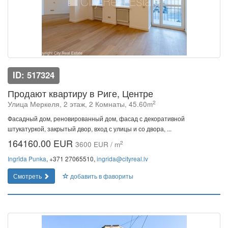
ID: 517324
Продают квартиру в Риге, Центре
2
Улица Меркеля, 2 этаж, 2 Комнаты, 45.60m
Фасадный дом, реновированный дом, фасад с декоративной
штукатуркой, закрытый двор, вход с улицы и со двора, ...
164160.00 EUR
2
3600 EUR / m
Ingrīda Punka
, +371 27065510,
ingrida@cityreal.lv
Смотреть
добавить в фавориты