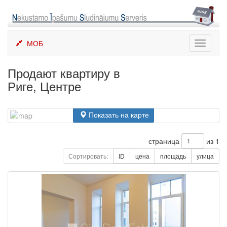
Skip
to
content
МОБ
Toggle
navigati
Продают квартиру в
Риге, Центре
Показать на карте
страница
из 1
Сортировать:
ID
цена
площадь
улица