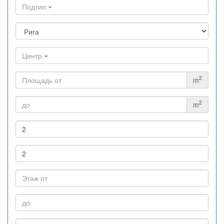
Подтип
Центр
2
m
2
m