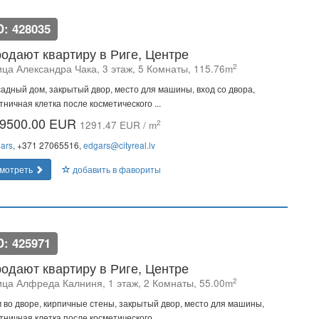
D: 428035
одают квартиру в Риге, Центре
2
ица Александра Чака, 3 этаж, 5 Комнаты, 115.76m
адный дом, закрытый двор, место для машины, вход со двора,
тничная клетка после косметического ...
9500.00 EUR
2
1291.47 EUR / m
ars
, +371 27065516,
edgars@cityreal.lv
мотреть
добавить в фавориты
D: 425971
одают квартиру в Риге, Центре
2
ица Алфреда Калниня, 1 этаж, 2 Комнаты, 55.00m
 во дворе, кирпичные стены, закрытый двор, место для машины,
тничная клетка после косметического ...