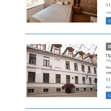
11
Lie
С
I
Пр
Ул
Рен
зак
11
Mar
С