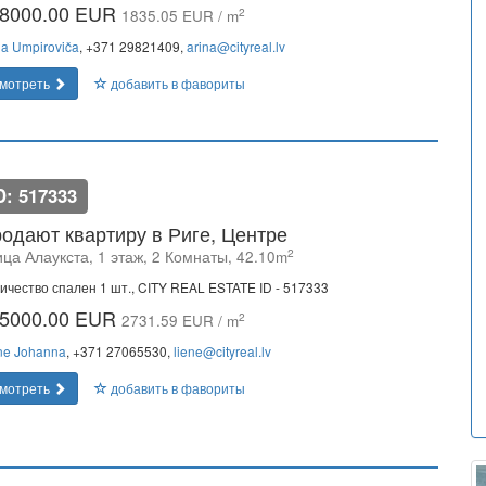
8000.00 EUR
2
1835.05 EUR / m
na Umpiroviča
, +371 29821409,
arina@cityreal.lv
мотреть
добавить в фавориты
D: 517333
одают квартиру в Риге, Центре
2
ца Алаукста, 1 этаж, 2 Комнаты, 42.10m
ичество спален 1 шт., CITY REAL ESTATE ID - 517333
5000.00 EUR
2
2731.59 EUR / m
ne Johanna
, +371 27065530,
liene@cityreal.lv
мотреть
добавить в фавориты