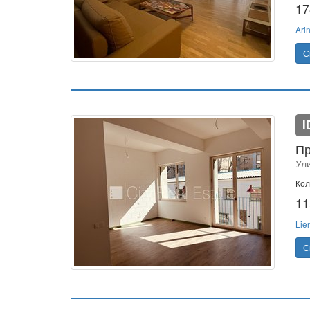
17
Ari
С
I
Пр
Ули
Кол
11
Lie
С