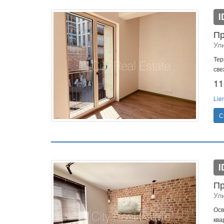
I
Пр
Ули
Тер
све
11
Lie
С
I
Пр
Ули
Осв
ква