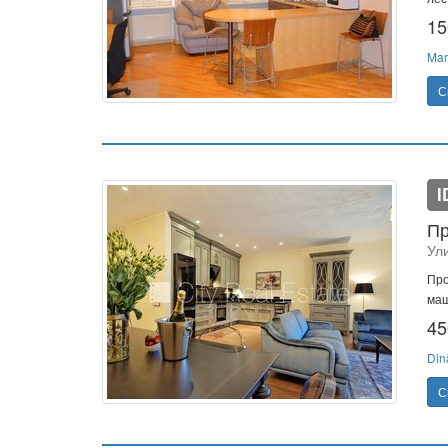
15
Mar
С
I
Пр
Ул
Про
маш
45
Din
С