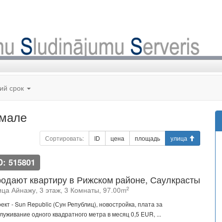
кий срок
рмале
Сортировать:
ID
цена
площадь
улица
D: 515801
одают квартиру в Рижском районе, Саулкрасты
2
ица Айнажу, 3 этаж, 3 Комнаты, 97.00m
ект - Sun Republic (Сун Републиц), новостройка, плата за
луживание одного квадратного метра в месяц 0,5 EUR, ...