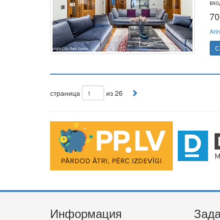
вхо
70
Ari
С
страница
из 26
Информация
Зада