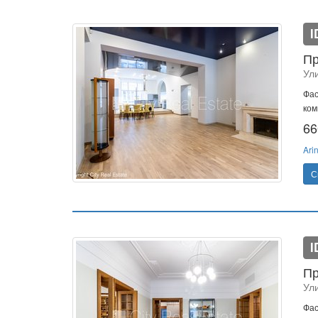
I
Пр
Ул
Фас
ком
66
Ari
С
I
Пр
Ул
Фас