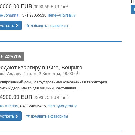
П
0000.00 EUR
2
3098.59 EUR / m
ne Johanna
, +371 27065530,
liene@cityreal.lv
мотреть
добавить в фавориты
D: 425705
одают квартиру в Риге, Вецриге
2
ица Алдару, 1 этаж, 2 Комнаты, 48.00m
овированный дом, благоустроенная озеленённая территория,
рытый двор, место для машины, лестничная ...
4900.00 EUR
2
2393.75 EUR / m
ks Marjans
, +371 24606436,
marks@cityreal.lv
мотреть
добавить в фавориты