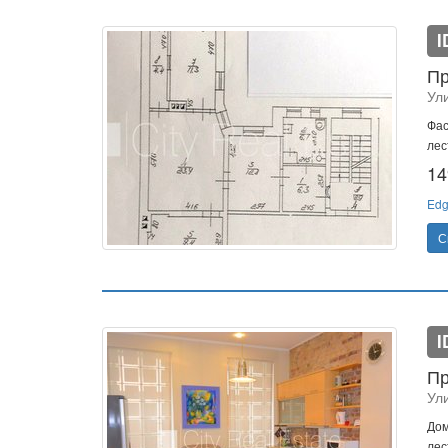
I
Пр
Ул
Фас
лес
14
Edg
С
I
Пр
Ул
Дом
лес