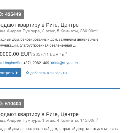
D: 425449
одают квартиру в Риге, Центре
2
ица Андрея Пумпура, 2 этаж, 5 Комнаты, 280.00m
адный дом, реновированный дом, заменены инженерные
муникации, благоустроенная озеленённая ...
0000.00 EUR
2
2357.14 EUR / m
na Umpiroviča
, +371 29821409,
arina@cityreal.lv
мотреть
добавить в фавориты
D: 510404
одают квартиру в Риге, Центре
2
ица Андрея Пумпура, 1 этаж, 4 Комнаты, 145.00m
адный дом, реновированный дом, закрытый двор, место для машины,