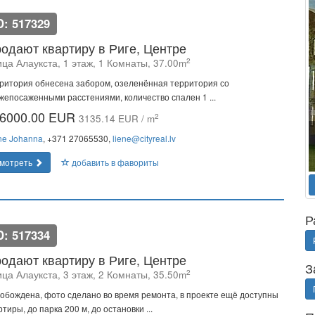
D: 517329
одают квартиру в Риге, Центре
2
ца Алаукста, 1 этаж, 1 Комнаты, 37.00m
ритория обнесена забором, озеленённая территория со
жепосаженными расстениями, количество спален 1 ...
6000.00 EUR
2
3135.14 EUR / m
ne Johanna
, +371 27065530,
liene@cityreal.lv
мотреть
добавить в фавориты
Р
D: 517334
одают квартиру в Риге, Центре
З
2
ца Алаукста, 3 этаж, 2 Комнаты, 35.50m
обождена, фото сделано во время ремонта, в проекте ещё доступны
ртиры, до парка 200 м, до остановки ...