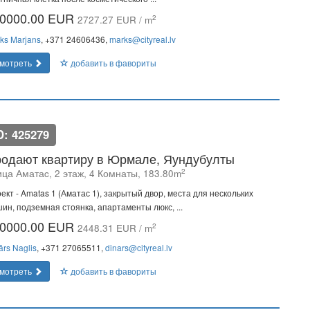
0000.00 EUR
2
2727.27 EUR / m
ks Marjans
, +371 24606436,
marks@cityreal.lv
мотреть
добавить в фавориты
D: 425279
одают квартиру в Юрмале, Яундубулты
2
ица Аматаc, 2 этаж, 4 Комнаты, 183.80m
ект - Amatas 1 (Аматас 1), закрытый двор, места для нескольких
ин, подземная стоянка, апартаменты люкс, ...
0000.00 EUR
2
2448.31 EUR / m
ārs Naglis
, +371 27065511,
dinars@cityreal.lv
мотреть
добавить в фавориты