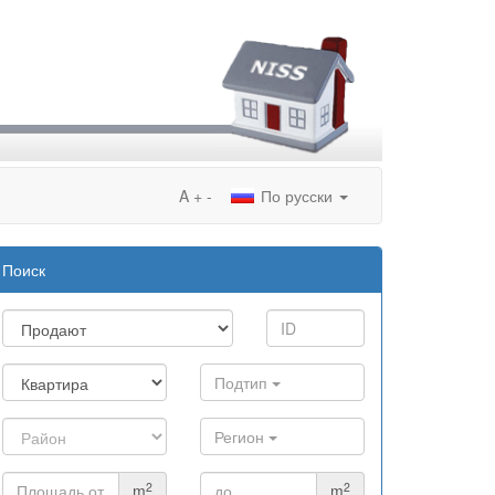
A
+
-
По русски
Поиск
Подтип
Регион
2
2
m
m