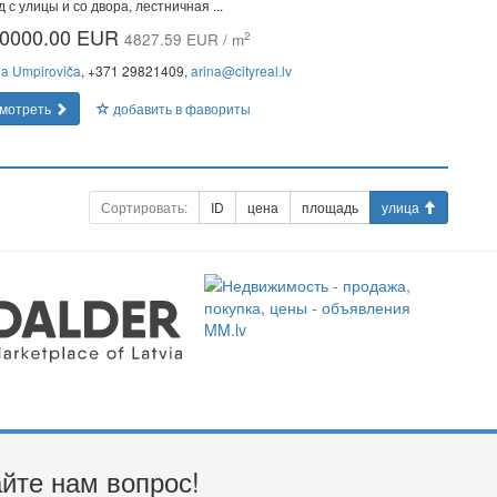
д с улицы и со двора, лестничная ...
0000.00 EUR
2
4827.59 EUR / m
na Umpiroviča
, +371 29821409,
arina@cityreal.lv
мотреть
добавить в фавориты
Сортировать:
ID
цена
площадь
улица
йте нам вопрос!