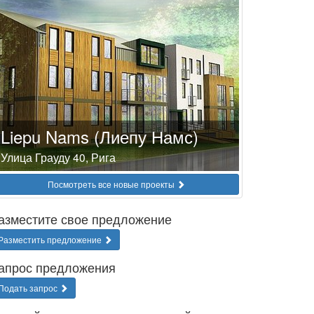
Liepu Nams (Лиепу Намс)
Улица Грауду 40, Рига
Посмотреть все новые проекты
азместите свое предложение
Разместить предложение
апрос предложения
Подать запрос