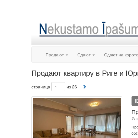
Skip
to
content
Продают
Сдают
Сдают на корот
Продают квартиру в Риге и Ю
страница
из 26
I
Пр
Ул
Про
обс