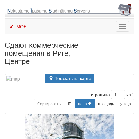
Skip
to
content
МОБ
Toggle
navigati
Сдают коммерческие
помещения в Риге,
Центре
Показать на карте
страница
из 1
Сортировать:
ID
цена
площадь
улица