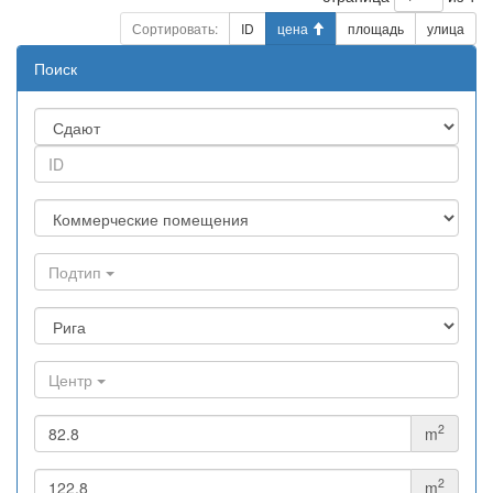
Сортировать:
ID
цена
площадь
улица
Поиск
Подтип
Центр
2
m
2
m