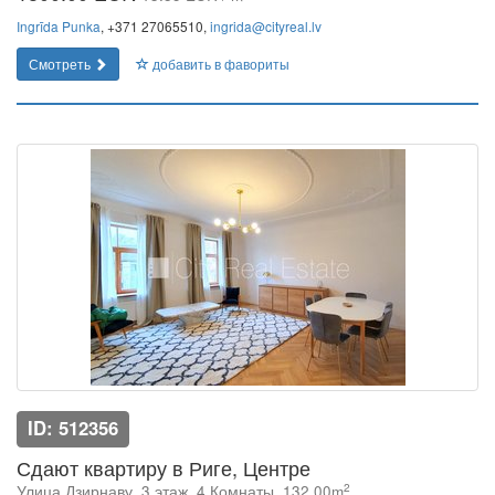
Ingrīda Punka
, +371 27065510,
ingrida@cityreal.lv
Смотреть
добавить в фавориты
ID: 512356
Сдают квартиру в Риге, Центре
2
Улица Дзирнаву, 3 этаж, 4 Комнаты, 132.00m