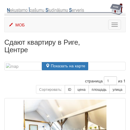
Skip
to
content
МОБ
Toggle
navigati
Сдают квартиру в Риге,
Центре
Показать на карте
страница
из 1
Сортировать:
ID
цена
площадь
улица