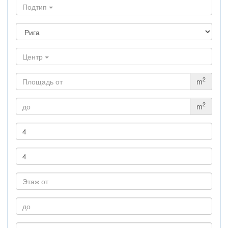
Подтип
Центр
2
m
2
m