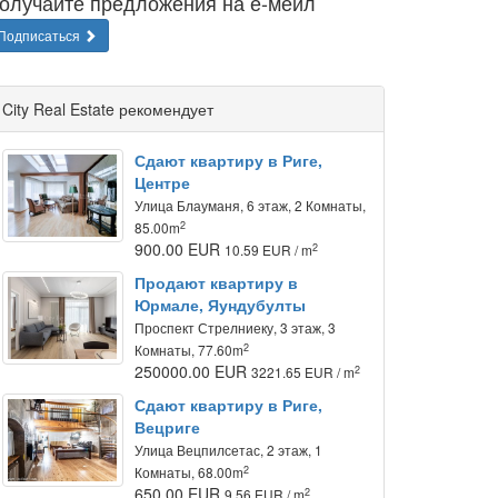
олучайте предложения на е-мейл
Подписаться
City Real Estate рекомендует
Сдают квартиру в Риге,
Центре
Улица Блауманя, 6 этаж, 2 Комнаты,
2
85.00m
900.00 EUR
2
10.59 EUR / m
Продают квартиру в
Юрмале, Яундубулты
Проспект Стрелниеку, 3 этаж, 3
2
Комнаты, 77.60m
250000.00 EUR
2
3221.65 EUR / m
Сдают квартиру в Риге,
Вецриге
Улица Вецпилсетас, 2 этаж, 1
2
Комнаты, 68.00m
650.00 EUR
2
9.56 EUR / m