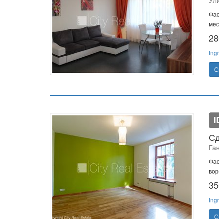
Ул
Фас
мес
28
Ing
С
I
Сд
Га
Фас
вор
35
Ing
С