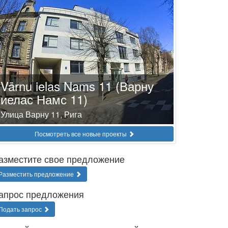
Vārnu ielas Nams 11 (Варну
иелас Намс 11)
Улица Варну 11, Рига
Посмотреть все новые проекты
азместите свое предложение
Разместить предложение
апрос предложения
Подать запрос