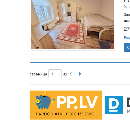
Сд
Ул
Зда
дво
27
Edg
С
страница
из 19