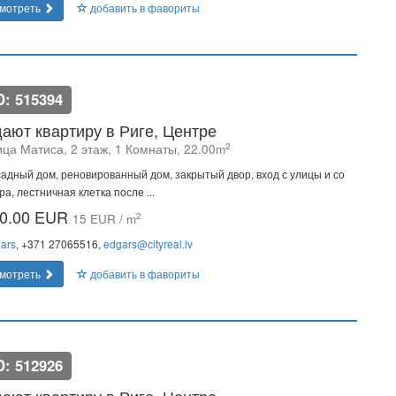
мотреть
добавить в фавориты
D: 515394
ают квартиру в Риге, Центре
2
ица Матиса, 2 этаж, 1 Комнаты, 22.00m
адный дом, реновированный дом, закрытый двор, вход с улицы и со
ра, лестничная клетка после ...
0.00 EUR
2
15 EUR / m
ars
, +371 27065516,
edgars@cityreal.lv
мотреть
добавить в фавориты
D: 512926