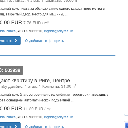
ица Таллинас, 4 этаж, 1 Комнаты, 36.00m
адный дом, плата за обслуживание одного квадратного метра в
яц, закрытый двор, место для машины, ...
0.00 EUR
2
7.78 EUR / m
rīda Punka
, +371 27065510,
ingrida@cityreal.lv
мотреть
добавить в фавориты
D: 503939
ают квартиру в Риге, Центре
2
нибу дамбис, 4 этаж, 1 Комнаты, 31.00m
адный дом, благоустроенная озеленённая территория, въездные
ота оснащены автоматической подъёмной ...
0.00 EUR
2
11.29 EUR / m
rīda Punka
, +371 27065510,
ingrida@cityreal.lv
мотреть
добавить в фавориты