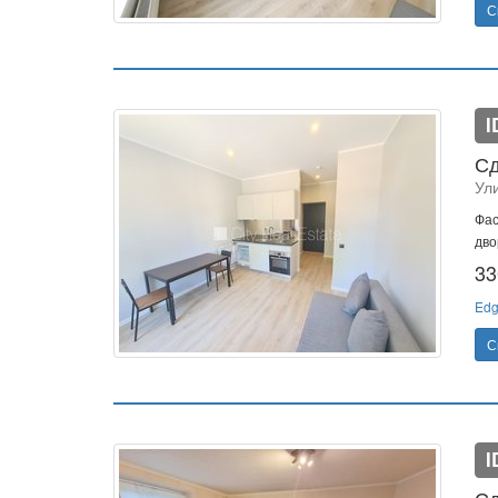
С
I
Сд
Ул
Фас
дво
33
Edg
С
I