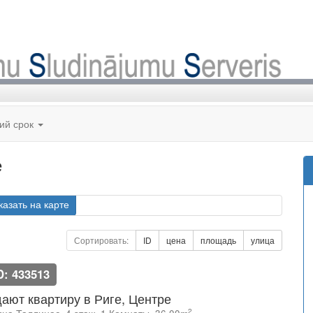
кий срок
е
казать на карте
Сортировать:
ID
цена
площадь
улица
D: 433513
ают квартиру в Риге, Центре
2