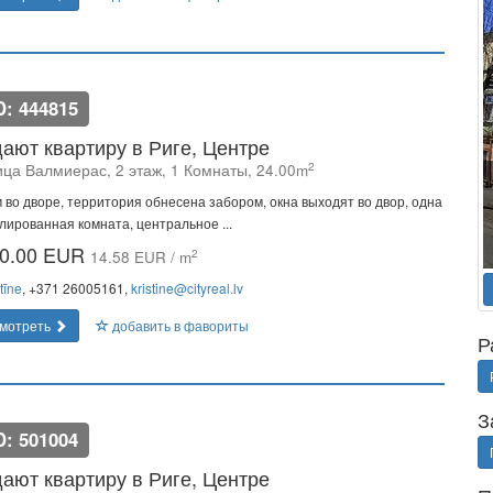
D: 444815
ают квартиру в Риге, Центре
2
ица Валмиерас, 2 этаж, 1 Комнаты, 24.00m
 во дворе, территория обнесена забором, окна выходят во двор, одна
лированная комната, центральное ...
0.00 EUR
2
14.58 EUR / m
tīne
, +371 26005161,
kristine@cityreal.lv
мотреть
добавить в фавориты
Р
З
D: 501004
ают квартиру в Риге, Центре