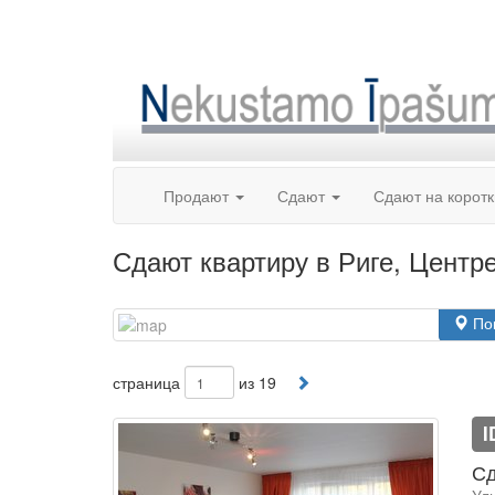
Skip
to
content
Продают
Сдают
Сдают на корот
Сдают квартиру в Риге, Центр
По
страница
из 19
I
Сд