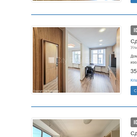
I
Сд
Ул
Дом
изо
35
Kris
С
I
Сд