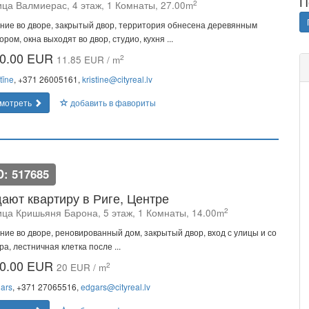
П
2
ица Валмиерас, 4 этаж, 1 Комнаты, 27.00m
ние во дворе, закрытый двор, территория обнесена деревянным
ором, окна выходят во двор, студио, кухня ...
0.00 EUR
2
11.85 EUR / m
tīne
, +371 26005161,
kristine@cityreal.lv
мотреть
добавить в фавориты
D: 517685
ают квартиру в Риге, Центре
2
ица Кришьяня Барона, 5 этаж, 1 Комнаты, 14.00m
ние во дворе, реновированный дом, закрытый двор, вход с улицы и со
ра, лестничная клетка после ...
0.00 EUR
2
20 EUR / m
ars
, +371 27065516,
edgars@cityreal.lv