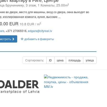
ают квартиру в Риге, Центре
2
ица Бруниниеку, 3 этаж, 1 Комнаты, 25.00m
ние во дворе, место для машины, вход со двора, окна выходят во
р, изолированная комната, кухня, высокие ...
0.00 EUR
2
10.8 EUR / m
ars
, +371 27065516,
edgars@cityreal.lv
мотреть
добавить в фавориты
Сортировать:
ID
цена
площадь
улица