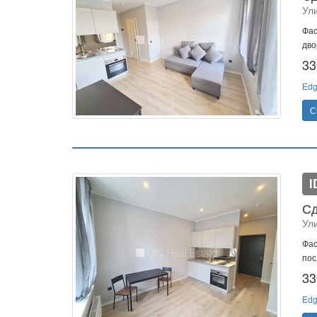
Ул
Фас
дво
33
Edg
С
I
Сд
Ул
Фас
пос
33
Edg