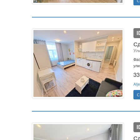
С
I
Сд
Ул
Фас
ули
33
Alje
С
I
Сд