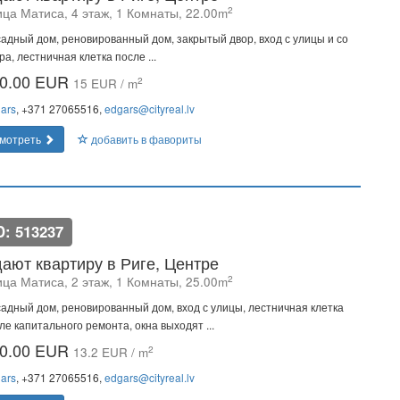
2
ица Матиса, 4 этаж, 1 Комнаты, 22.00m
адный дом, реновированный дом, закрытый двор, вход с улицы и со
ра, лестничная клетка после ...
0.00 EUR
2
15 EUR / m
ars
, +371 27065516,
edgars@cityreal.lv
мотреть
добавить в фавориты
D: 513237
ают квартиру в Риге, Центре
2
ица Матиса, 2 этаж, 1 Комнаты, 25.00m
адный дом, реновированный дом, вход с улицы, лестничная клетка
ле капитального ремонта, окна выходят ...
0.00 EUR
2
13.2 EUR / m
ars
, +371 27065516,
edgars@cityreal.lv