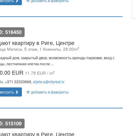
мотреть
добавить в фавориты
D: 516450
ают квартиру в Риге, Центре
2
ица Матиса, 5 этаж, 1 Комнаты, 28.00m
адный дом, закрытый двор, возможность аренды парковки, вход с
цы, лестничная клетка после ...
0.00 EUR
2
11.79 EUR / m
ta
, +371 22333666,
aljeta.e@cityreal.lv
мотреть
добавить в фавориты
D: 515109
ают квартиру в Риге, Центре