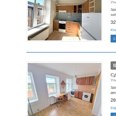
Ул
Зда
заб
32
Kris
С
I
Сд
Ул
Зда
дво
28
Edg