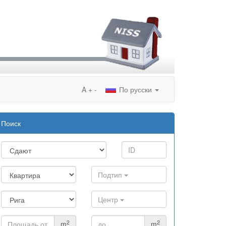
A
+
-
По русски
Поиск
Подтип
Центр
2
2
m
m