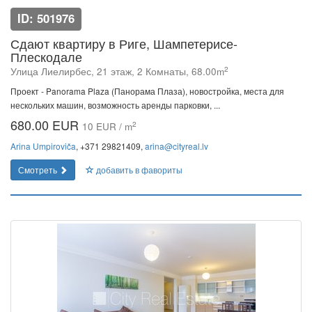
ID: 501976
Сдают квартиру в Риге, Шампетерисе-
Плескодале
2
Улица Лиелирбес, 21 этаж, 2 Комнаты, 68.00m
Проект - Panorama Plaza (Панорама Плаза), новостройка, места для
нескольких машин, возможность аренды парковки, ...
680.00 EUR
2
10 EUR / m
Arina Umpiroviča
, +371 29821409,
arina@cityreal.lv
Смотреть
добавить в фавориты