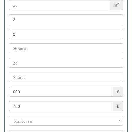
2
m
€
€