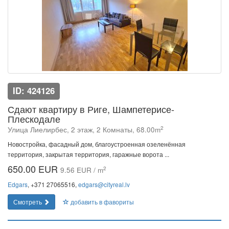
ID: 424126
Сдают квартиру в Риге, Шампетерисе-
Плескодале
2
Улица Лиелирбес, 2 этаж, 2 Комнаты, 68.00m
Новостройка, фасадный дом, благоустроенная озеленённая
территория, закрытая территория, гаражные ворота ...
650.00 EUR
2
9.56 EUR / m
Edgars
, +371 27065516,
edgars@cityreal.lv
Смотреть
добавить в фавориты