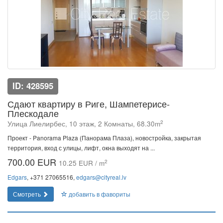
ID: 428595
Сдают квартиру в Риге, Шампетерисе-
Плескодале
2
Улица Лиелирбес, 10 этаж, 2 Комнаты, 68.30m
Проект - Panorama Plaza (Панорама Плаза), новостройка, закрытая
территория, вход с улицы, лифт, окна выходят на ...
700.00 EUR
2
10.25 EUR / m
Edgars
, +371 27065516,
edgars@cityreal.lv
Смотреть
добавить в фавориты