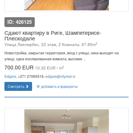
ID: 426125
Сдают квартиру в Риге, Шампетерисе-
Плескодале
2
Улица Лиелирбес, 22 этаж, 2 Комнаты, 67.80m
Новостройка, закрытая территория, вход с улицы, окна выходят на
улицу, одна изолированная комната, высокие ...
700.00 EUR
2
10.32 EUR / m
Edgars
, +371 27065516,
edgars@cityreal.lv
Смотреть
добавить в фавориты