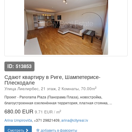
ID: 513853
Сдают квартиру в Риге, Шампетерисе-
Плескодале
2
Улица Лиелирбес, 21 этаж, 2 Комнаты, 70.00m
Проект - Panorama Plaza (Панорама Плаза), новостройка,
благоустроенная озеленённая территория, платная стоянка, ...
680.00 EUR
2
9.71 EUR / m
Arina Umpiroviča
, +371 29821409,
arina@cityreal.lv
Смотреть
добавить в фавориты