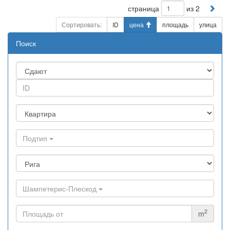
страница
из 2
Сортировать:
ID
цена
площадь
улица
Поиск
Подтип
Шампетерис-Плескод
2
m