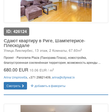
ID: 426124
Сдают квартиру в Риге, Шампетерисе-
Плескодале
2
Улица Лиелирбес, 13 этаж, 2 Комнаты, 67.60m
Проект - Panorama Plaza (Панорама Плаза), новостройка,
благоустроенная озеленённая территория, возможность аренды ...
680.00 EUR
2
10.06 EUR / m
Arina Umpiroviča
, +371 29821409,
arina@cityreal.lv
Смотреть
добавить в фавориты