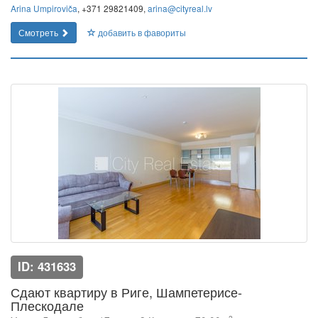
Arina Umpiroviča
, +371 29821409,
arina@cityreal.lv
Смотреть
добавить в фавориты
ID: 431633
Сдают квартиру в Риге, Шампетерисе-
Плескодале
2