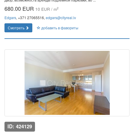
680.00 EUR
2
10 EUR / m
Edgars
, +371 27065516,
edgars@cityreal.lv
Смотреть
добавить в фавориты
ID: 424129