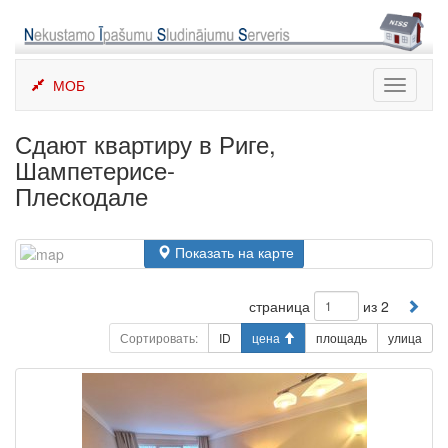
Skip
to
content
МОБ
Toggle
navigati
Сдают квартиру в Риге,
Шампетерисе-
Плескодале
Показать на карте
страница
из 2
Сортировать:
ID
цена
площадь
улица