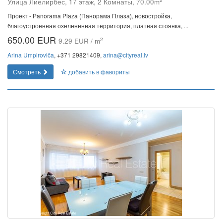
Улица Лиелирбес, 17 этаж, 2 Комнаты, 70.00m
Проект - Panorama Plaza (Панорама Плаза), новостройка,
благоустроенная озеленённая территория, платная стоянка, ...
650.00 EUR
2
9.29 EUR / m
Arina Umpiroviča
, +371 29821409,
arina@cityreal.lv
Смотреть
добавить в фавориты