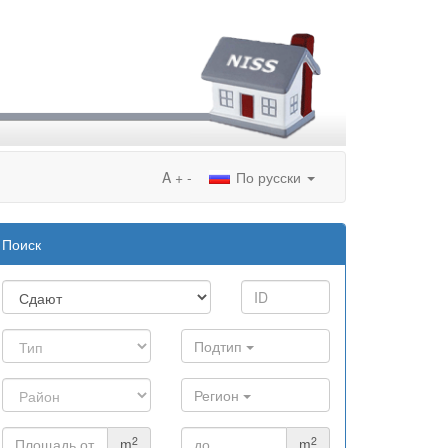
A
+
-
По русски
Поиск
Подтип
Регион
2
2
m
m