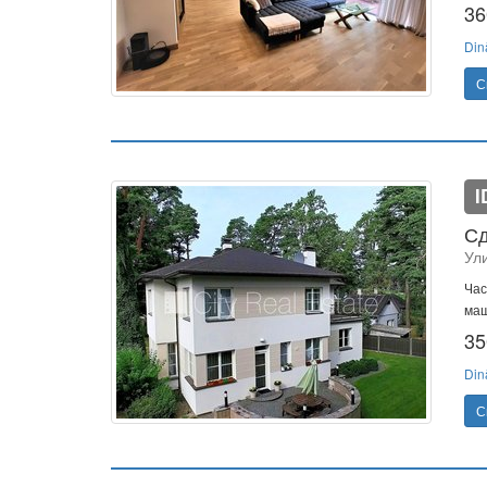
36
Din
С
I
Сд
Ул
Час
маш
35
Din
С