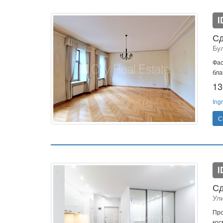
I
Сд
Бу
Фас
бла
13
Ing
С
I
Сд
Ул
Про
кос