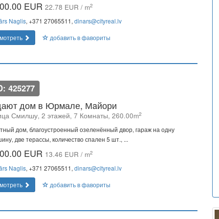
00.00 EUR
2
22.78 EUR / m
ārs Naglis
, +371 27065511,
dinars@cityreal.lv
мотреть
добавить в фавориты
D: 425277
ают дом в Юрмале, Мaйори
2
ица Смилшу, 2 этажей, 7 Комнаты, 260.00m
тный дом, благоустроенный озеленённый двор, гараж на одну
ину, две терассы, количество спален 5 шт., ...
00.00 EUR
2
13.46 EUR / m
ārs Naglis
, +371 27065511,
dinars@cityreal.lv
мотреть
добавить в фавориты