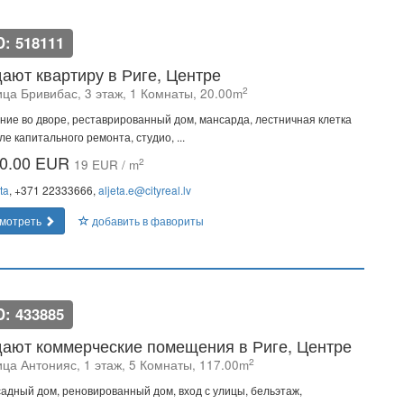
D: 518111
ают квартиру в Риге, Центре
2
ица Бривибас, 3 этаж, 1 Комнаты, 20.00m
ние во дворе, реставрированный дом, мансарда, лестничная клетка
ле капитального ремонта, студио, ...
0.00 EUR
2
19 EUR / m
ta
, +371 22333666,
aljeta.e@cityreal.lv
мотреть
добавить в фавориты
D: 433885
ают коммерческие помещения в Риге, Центре
2
ица Антонияс, 1 этаж, 5 Комнаты, 117.00m
адный дом, реновированный дом, вход с улицы, бельэтаж,