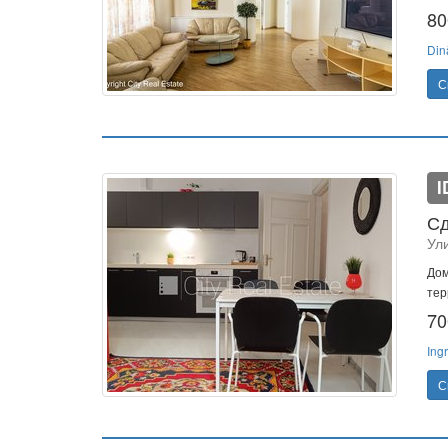
80
Din
С
I
Сд
Ул
Дом
тер
70
Ing
С