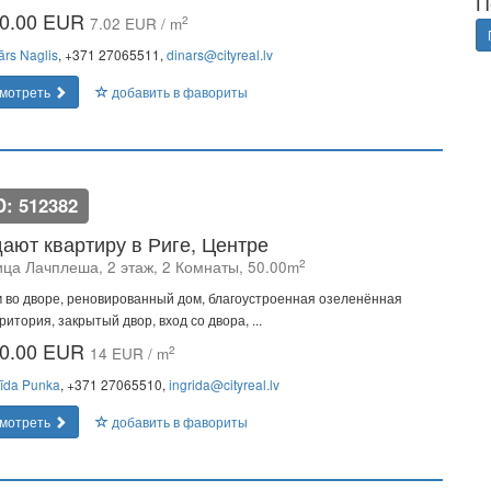
П
0.00 EUR
2
7.02 EUR / m
ārs Naglis
, +371 27065511,
dinars@cityreal.lv
мотреть
добавить в фавориты
D: 512382
ают квартиру в Риге, Центре
2
ица Лачплеша, 2 этаж, 2 Комнаты, 50.00m
 во дворе, реновированный дом, благоустроенная озеленённая
ритория, закрытый двор, вход со двора, ...
0.00 EUR
2
14 EUR / m
rīda Punka
, +371 27065510,
ingrida@cityreal.lv
мотреть
добавить в фавориты