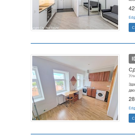
42
Edg
С
I
Сд
Ул
Зда
дво
28
Edg
С