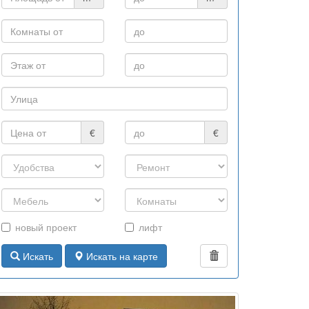
€
€
новый проект
лифт
Искать
Искать на карте