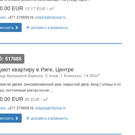
0.00 EUR
2
13.17 EUR / m
ars
, +371 27065516,
edgars@cityreal.lv
мотреть
добавить в фавориты
D: 517685
ают квартиру в Риге, Центре
2
ица Кришьяня Барона, 5 этаж, 1 Комнаты, 14.00m
ние во дворе, реновированный дом, закрытый двор, вход с улицы и со
ра, лестничная клетка после ...
0.00 EUR
2
20 EUR / m
ars
, +371 27065516,
edgars@cityreal.lv
мотреть
добавить в фавориты