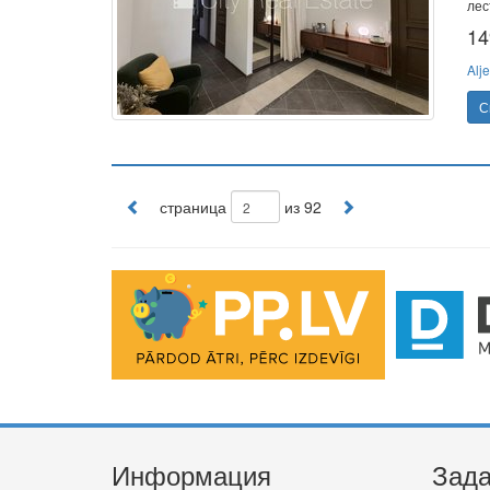
лес
14
Alje
С
страница
из 92
Информация
Зада