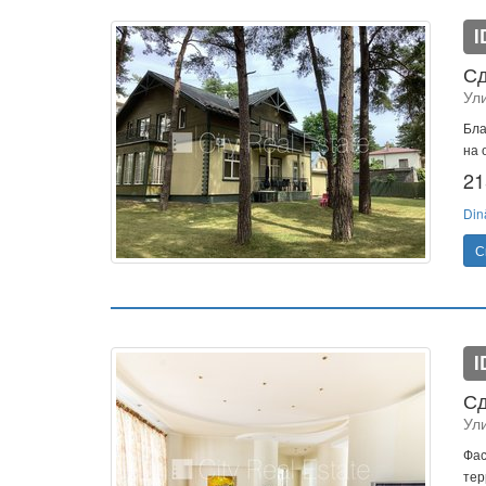
I
Сд
Ул
Бла
на 
21
Din
С
I
Сд
Ул
Фас
тер