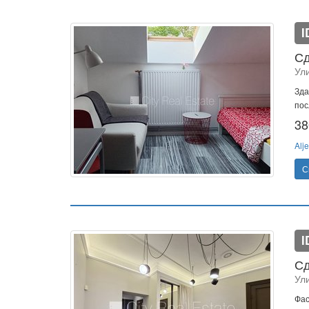
I
Сд
Ул
Зда
пос
38
Alje
С
I
Сд
Ул
Фас