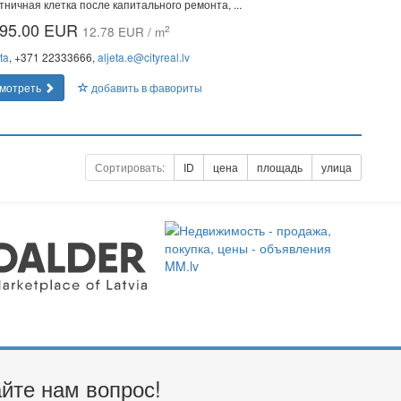
тничная клетка после капитального ремонта, ...
95.00 EUR
2
12.78 EUR / m
ta
, +371 22333666,
aljeta.e@cityreal.lv
мотреть
добавить в фавориты
Сортировать:
ID
цена
площадь
улица
йте нам вопрос!