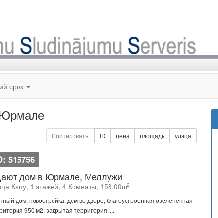
кий срок
и Юрмале
Сортировать:
ID
цена
площадь
улица
D: 515756
ают дом в Юрмале, Меллужи
2
ица Капу, 1 этажей, 4 Комнаты, 158.00m
тный дом, новостройка, дом во дворе, благоустроенная озеленённая
ритория 950 м2, закрытая территория, ...