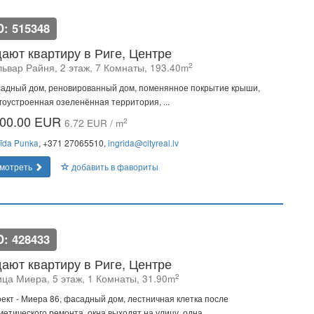
D: 515348
ают квартиру в Риге, Центре
2
львар Райня, 2 этаж, 7 Комнаты, 193.40m
адный дом, реновированный дом, поменянное покрытие крыши,
гоустроенная озеленённая территория, ...
00.00 EUR
2
6.72 EUR / m
rīda Punka
, +371 27065510,
ingrida@cityreal.lv
мотреть
добавить в фавориты
D: 428433
ают квартиру в Риге, Центре
2
ица Миера, 5 этаж, 1 Комнаты, 31.90m
ект - Миера 86, фасадный дом, лестничная клетка после
метического ремонта, окна выходят на улицу, одна ...