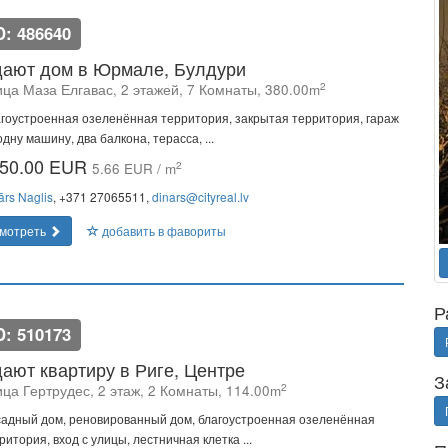
D: 486640
ают дом в Юрмале, Булдури
2
ица Маза Елгавас, 2 этажей, 7 Комнаты, 380.00m
гоустроенная озеленённая территория, закрытая территория, гараж
одну машину, два балкона, терасса, ...
50.00 EUR
2
5.66 EUR / m
ārs Naglis
, +371 27065511,
dinars@cityreal.lv
мотреть
добавить в фавориты
Р
D: 510173
ают квартиру в Риге, Центре
З
2
ица Гертрудес, 2 этаж, 2 Комнаты, 114.00m
адный дом, реновированный дом, благоустроенная озеленённая
ритория, вход с улицы, лестничная клетка ...