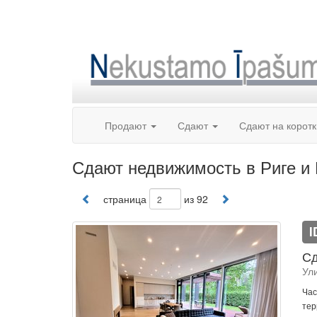
Skip
to
content
Продают
Сдают
Сдают на корот
Сдают недвижимость в Риге 
страница
из 92
I
Сд
Ул
Час
тер