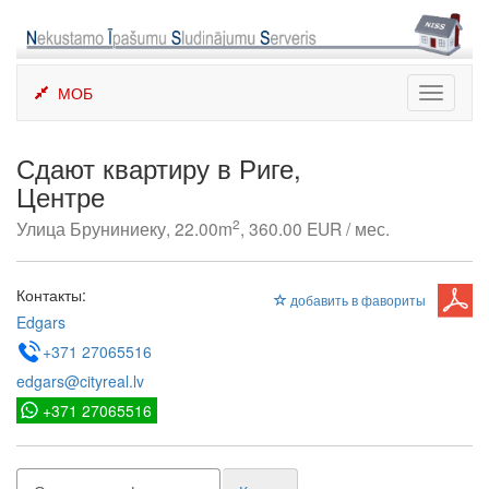
Skip
to
content
МОБ
Toggle
navigati
Сдают квартиру в Риге,
Центре
2
Улица Бруниниеку, 22.00m
, 360.00 EUR / мес.
Контакты:
добавить в фавориты
Edgars
+371 27065516
edgars@cityreal.lv
+371 27065516