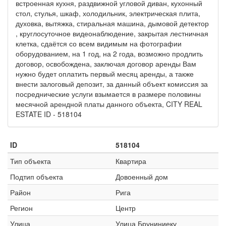
встроенная кухня, раздвижной угловой диван, кухонный
стол, стулья, шкаф, холодильник, электрическая плита,
духовка, вытяжка, стиральная машина, дымовой детектор
, круглосуточное видеонаблюдение, закрытая лестничная
клетка, сдаётся со всем видимым на фотографии
оборудованием, на 1 год, на 2 года, возможно продлить
договор, освобождена, заключая договор аренды Вам
нужно будет оплатить первый месяц аренды, а также
внести залоговый депозит, за данный объект комиссия за
посреднические услуги взымается в размере половины
месячной арендной платы данного объекта, CITY REAL
ESTATE ID - 518104
ID
518104
Тип объекта
Квартира
Подтип объекта
Довоенный дом
Район
Рига
Регион
Центр
Улица
Улица Бруниниеку