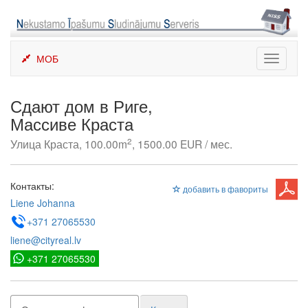
Skip
to
content
МОБ
Toggle
navigati
Сдают дом в Риге,
Массиве Краста
2
Улица Краста, 100.00m
, 1500.00 EUR / мес.
Контакты:
добавить в фавориты
Liene Johanna
+371 27065530
liene@cityreal.lv
+371 27065530