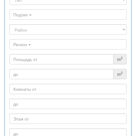
Подтип
Регион
2
m
2
m