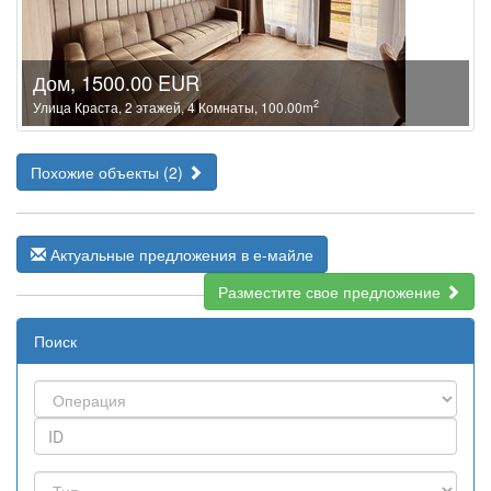
Дом, 1500.00 EUR
2
Улица Краста, 2 этажей, 4 Комнаты, 100.00m
Похожие объекты (2)
Актуальные предложения в е-майле
Разместите свое предложение
Поиск