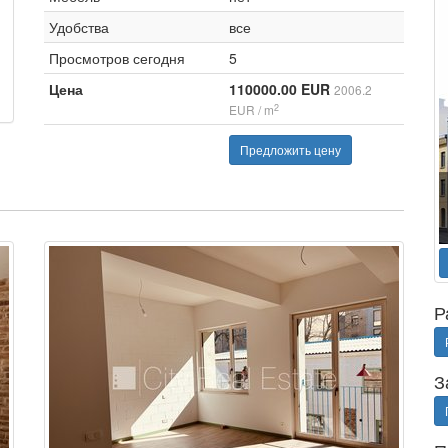
Удобства
все
Просмотров сегодня
5
Цена
110000.00 EUR
2006.2
2
EUR / m
Предложить цену
Р
З