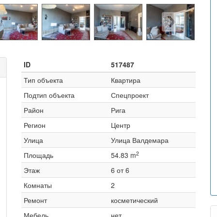
ID
517487
Тип объекта
Квартира
Подтип объекта
Спецпроект
Район
Рига
Регион
Центр
Улица
Улица Валдемара
2
Площадь
54.83 m
Этаж
6 от 6
Комнаты
2
Ремонт
косметический
Мебель
нет