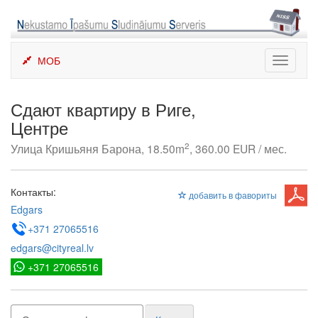
Skip
to
content
МОБ
Toggle
navigati
Сдают квартиру в Риге,
Центре
2
Улица Кришьяня Барона, 18.50m
, 360.00 EUR / мес.
Контакты:
добавить в фавориты
Edgars
+371 27065516
edgars@cityreal.lv
+371 27065516