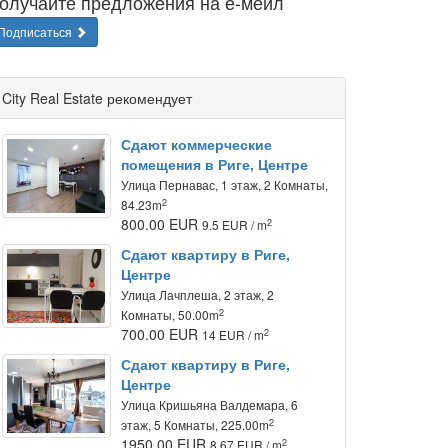
олучайте предложения на е-мейл
Подписаться
City Real Estate рекомендует
Сдают коммерческие
помещения в Риге, Центре
Улица Пернавас, 1 этаж, 2 Комнаты,
2
84.23m
800.00 EUR
2
9.5 EUR / m
Сдают квартиру в Риге,
Центре
Улица Лачплеша, 2 этаж, 2
2
Комнаты, 50.00m
700.00 EUR
2
14 EUR / m
Сдают квартиру в Риге,
Центре
Улица Кришьяна Валдемара, 6
2
этаж, 5 Комнаты, 225.00m
1950.00 EUR
2
8.67 EUR / m