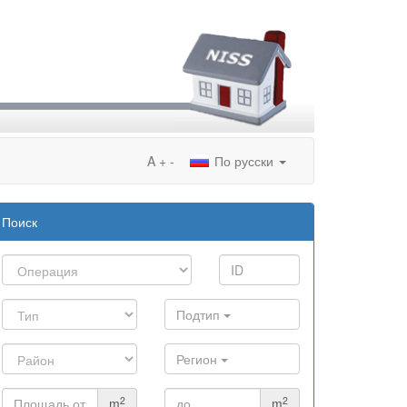
A
+
-
По русски
Поиск
Подтип
Регион
2
2
m
m