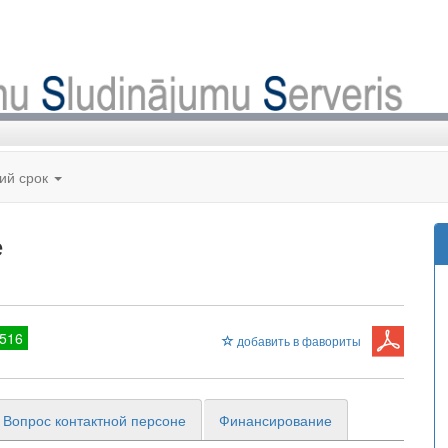
кий срок
е
516
добавить в фавориты
Вопрос контактной персоне
Финансирование