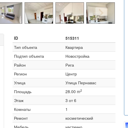
ID
515311
Тип объекта
Квартира
Подтип объекта
Новостройка
Район
Рига
Регион
Центр
Улица
Улица Пернавас
2
Площадь
28.00 m
Этаж
3 от 6
Комнаты
1
Ремонт
косметический
Мебель
частично