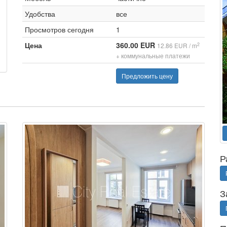
Удобства
все
Просмотров сегодня
1
Цена
360.00 EUR
2
12.86 EUR / m
+ коммунальные платежи
Предложить цену
Р
З