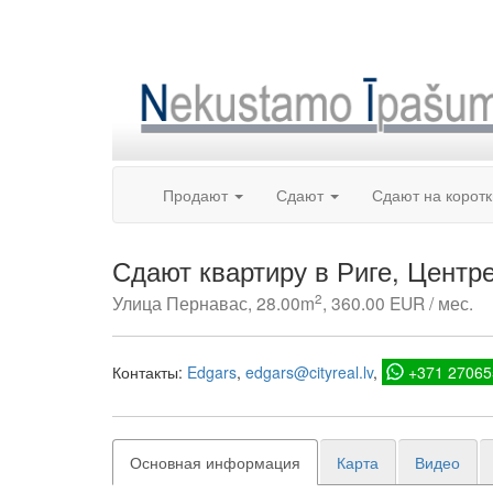
Skip
to
content
Продают
Сдают
Сдают на корот
Сдают квартиру в Риге, Центр
2
Улица Пернавас, 28.00m
, 360.00 EUR / мес.
Контакты:
Edgars
edgars@cityreal.lv
+371 27065
Основная информация
Карта
Видео