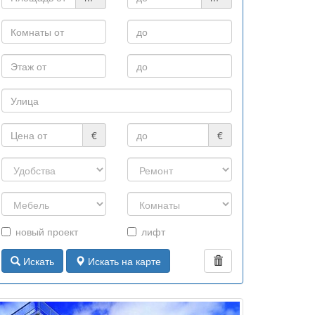
€
€
новый проект
лифт
Искать
Искать на карте