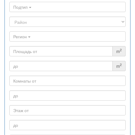
Подтип
Регион
2
m
2
m