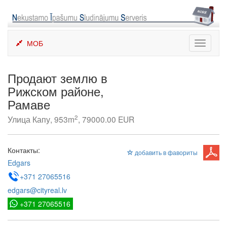
Skip
to
content
МОБ
Toggle
navigati
Продают землю в
Рижском районе,
Рамаве
2
Улица Капу, 953m
, 79000.00 EUR
Контакты:
добавить в фавориты
Edgars
+371 27065516
edgars@cityreal.lv
+371 27065516