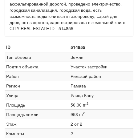
асфальтированной дорогой, проведено электричество,
городская канализация, городская вода, есть
возможность подключиться к газопроводу, сарай для
дров, нет запретов, зарегестрирована в земельной книге,
CITY REAL ESTATE ID - 514855
ID
514855
Тип объекта
Земля
Подтип объекта
Участок застройки
Район
Рижский район
Регион
Рамава
Улица
Улица Капу
2
Площадь
50.00 m
2
Площадь земли
953 m
Этаж
2 от 2
Комнаты
2