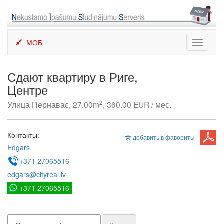
Skip
to
content
МОБ
Toggle
navigati
Сдают квартиру в Риге,
Центре
2
Улица Пернавас, 27.00m
, 360.00 EUR / мес.
Контакты:
добавить в фавориты
Edgars
+371 27065516
edgars@cityreal.lv
+371 27065516