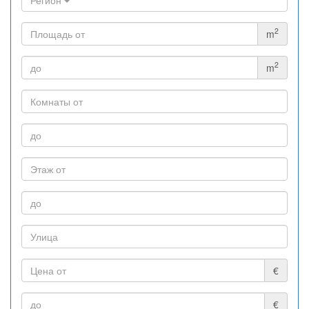
2
m
2
m
€
€