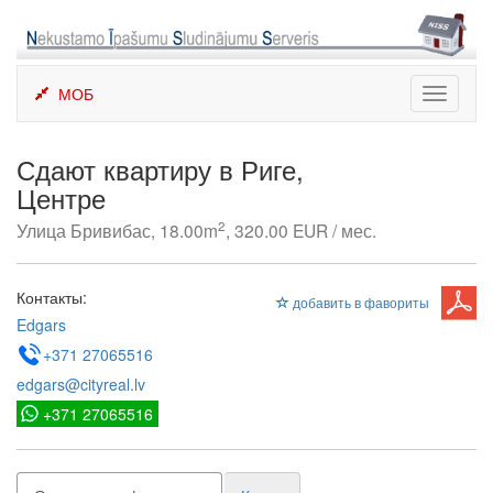
Skip
to
content
МОБ
Toggle
navigati
Сдают квартиру в Риге,
Центре
2
Улица Бривибас, 18.00m
, 320.00 EUR / мес.
Контакты:
добавить в фавориты
Edgars
+371 27065516
edgars@cityreal.lv
+371 27065516