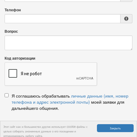
Телефон
Вопрос
Код авторизации
Я соглашаюсь обрабатывать
личные данные (имя, номер
телефона и адрес электронной почты)
моей заявки для
дальнейшего общения.
Этот сайт как и большинство других использует cookie-файлы с
Закрыть
целью собирать анонимные данные о его посещении и
Отправить вопрос
оптимизировать работу сайта.