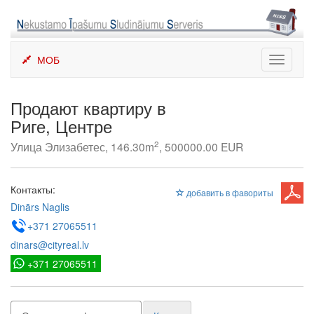
Skip
to
content
МОБ
Toggle
navigati
Продают квартиру в
Риге, Центре
2
Улица Элизабетес, 146.30m
, 500000.00 EUR
Контакты:
добавить в фавориты
Dinārs Naglis
+371 27065511
dinars@cityreal.lv
+371 27065511