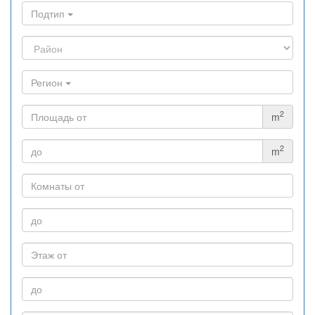
Подтип
Регион
2
m
2
m