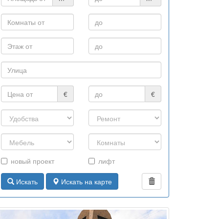
€
€
новый проект
лифт
Искать
Искать на карте