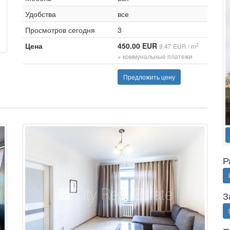
Удобства
все
Просмотров сегодня
3
Цена
450.00 EUR
2
9.47 EUR / m
+ коммунальные платежи
Предложить цену
Р
З