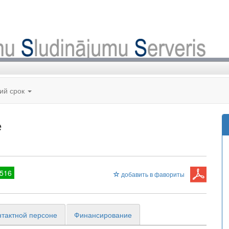
кий срок
е
516
добавить в фавориты
нтактной персоне
Финансирование