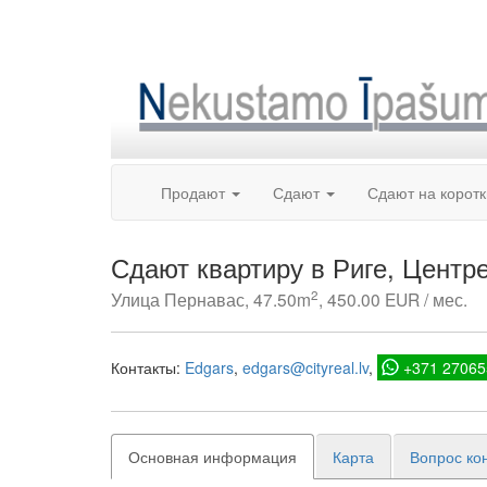
Skip
to
content
Продают
Сдают
Сдают на корот
Сдают квартиру в Риге, Центр
2
Улица Пернавас, 47.50m
, 450.00 EUR / мес.
Контакты:
Edgars
edgars@cityreal.lv
+371 27065
Основная информация
Карта
Вопрос ко