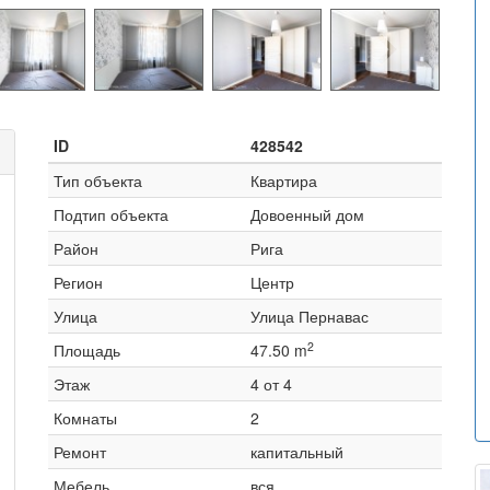
ID
428542
Тип объекта
Квартира
Подтип объекта
Довоенный дом
Район
Рига
Регион
Центр
Улица
Улица Пернавас
2
Площадь
47.50 m
Этаж
4 от 4
Комнаты
2
Ремонт
капитальный
Мебель
вся