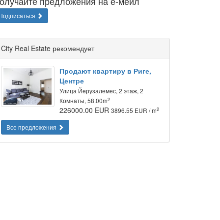
олучайте предложения на е-мейл
Подписаться
City Real Estate рекомендует
Продают квартиру в Риге,
Центре
Улица Йeрузалемес, 2 этаж, 2
2
Комнаты, 58.00m
226000.00 EUR
2
3896.55 EUR / m
Все предложения