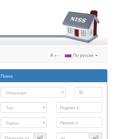
A
+
-
По русски
Поиск
Подтип
Регион
2
2
m
m