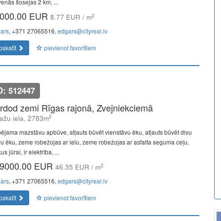
venās šosejas 2 km, ...
000.00 EUR
2
8.77 EUR / m
ars
, +371 27065516,
edgars@cityreal.lv
pskatīt
pievienot favorītiem
D: 512447
rdod zemi Rīgas rajonā, Zvejniekciemā
2
ažu iela, 2783m
pējama mazstāvu apbūve, atļauts būvēt vienstāvu ēku, atļauts būvēt divu
vu ēku, zeme robežojas ar ielu, zeme robežojas ar asfalta seguma ceļu,
us jūrai, ir elektrība, ...
9000.00 EUR
2
46.35 EUR / m
ars
, +371 27065516,
edgars@cityreal.lv
pskatīt
pievienot favorītiem