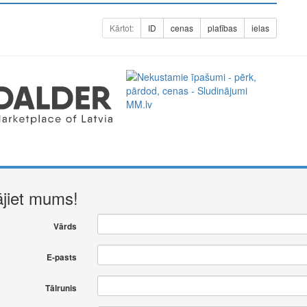
Kārtot:
ID
cenas
platības
ielas
a perfect representative of the new era: minimal fees of only
ment. Full functionality in a single app.
ājiet mums!
Vārds
E-pasts
Tālrunis