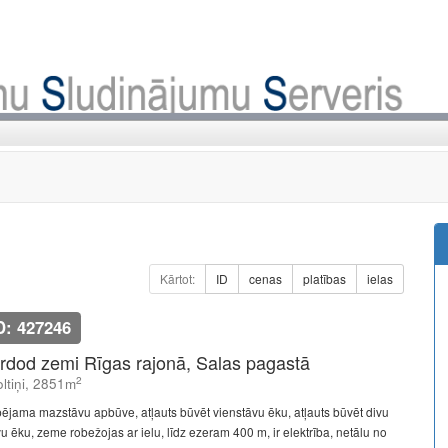
Kārtot:
ID
cenas
platības
ielas
D: 427246
rdod zemi Rīgas rajonā, Salas pagastā
2
ltiņi, 2851m
pējama mazstāvu apbūve, atļauts būvēt vienstāvu ēku, atļauts būvēt divu
vu ēku, zeme robežojas ar ielu, līdz ezeram 400 m, ir elektrība, netālu no