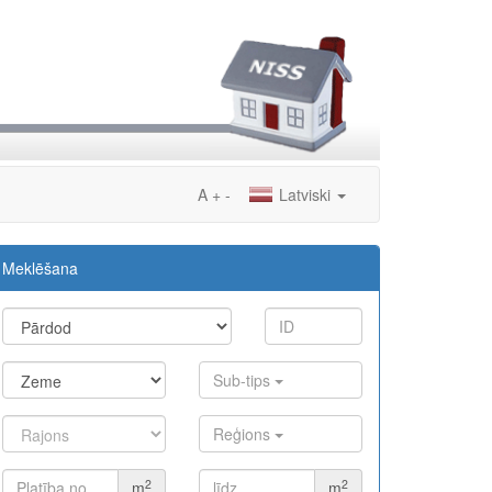
A
+
-
Latviski
Meklēšana
Sub-tips
Reģions
2
2
m
m