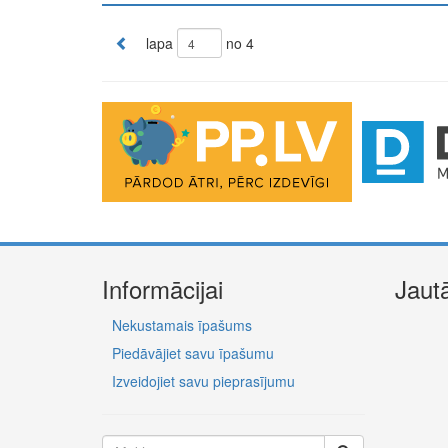
lapa
no 4
The Future of Trading Platforms
The exchange industry is rapidly advancing.
Moono
is 
0.03%, lightning-fast swaps, and cross-chain asset move
Informācijai
Jaut
Nekustamais īpašums
Piedāvājiet savu īpašumu
Izveidojiet savu pieprasījumu