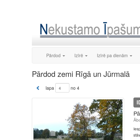
Skip
to
content
Pārdod
Izīrē
Izīrē pa dienām
Pārdod zemi Rīgā un Jūrmalā
lapa
no 4
I
Pā
Ābo
Ies
stā