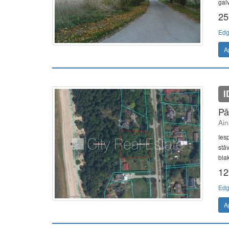
gal
25
Edg
A
I
Pā
Ain
Ies
stā
blak
12
Edg
A