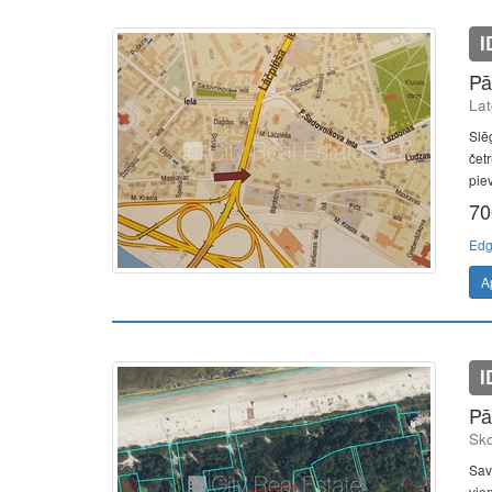
I
Pā
Lat
Slē
čet
pie
70
Edg
A
I
Pā
Sko
Sav
vie