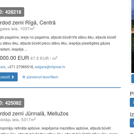
D: 428218
rdod zemi Rīgā, Centrā
2
gales iela, 1037m
gts pagalms, ieeja no pagalma, atļauts būvēt trīs stāvu ēku, atļauts būvēt
ru stāvu ēku, atļauts būvēt piecu stāvu ēku, iespēja pieslēgties gāzes
vadam, iespēja ...
000.00 EUR
2
67.5 EUR / m
ars
, +371 27065516,
edgars@cityreal.lv
pskatīt
pievienot favorītiem
P
D: 425082
rdod zemi Jūrmalā, Mellužos
I
2
lotāju iela, 5317m
rupmāju retināta apbūve, iespējama mazstāvu apbūve, atļauts būvēt
nstāvu ēku, atļauts būvēt divu stāvu ēku, atļauts būvēt trīs stāvu ēku, zeme