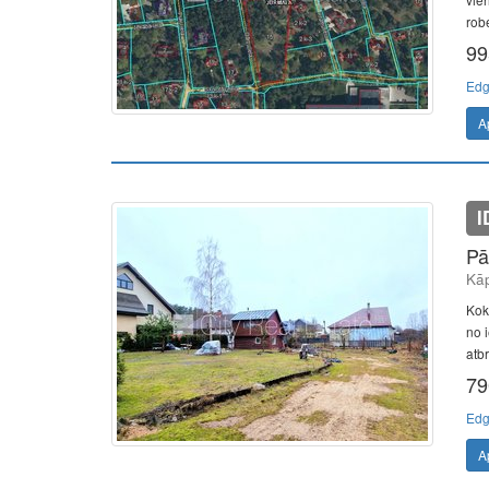
robe
99
Edg
A
I
Pā
Kāp
Kok
no i
atb
79
Edg
A