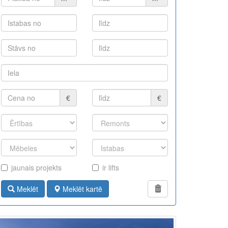
€
€
jaunais projekts
ir lifts
Meklēt
Meklēt kartē