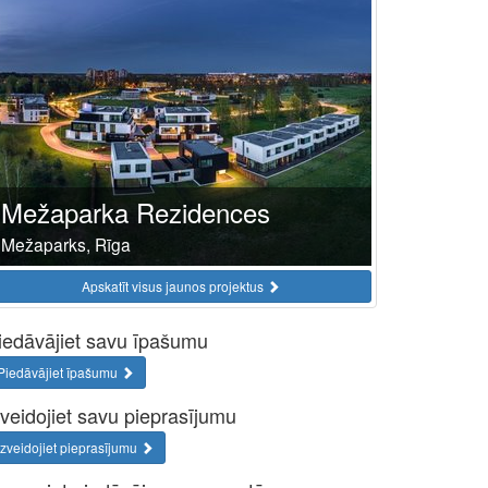
Mežaparka Rezidences
Mežaparks, Rīga
Apskatīt visus jaunos projektus
iedāvājiet savu īpašumu
Piedāvājiet īpašumu
zveidojiet savu pieprasījumu
Izveidojiet pieprasījumu