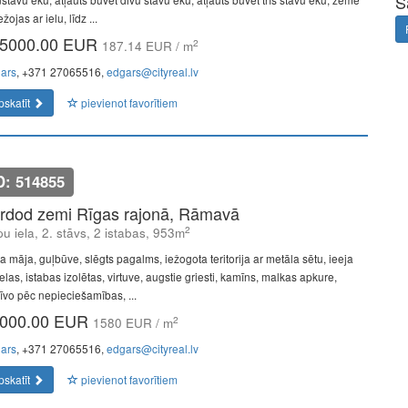
S
žojas ar ielu, līdz ...
5000.00 EUR
2
187.14 EUR / m
ars
, +371 27065516,
edgars@cityreal.lv
pskatīt
pievienot favorītiem
D: 514855
rdod zemi Rīgas rajonā, Rāmavā
2
u iela, 2. stāvs, 2 istabas, 953m
a māja, guļbūve, slēgts pagalms, iežogota teritorija ar metāla sētu, ieeja
elas, istabas izolētas, virtuve, augstie griesti, kamīns, malkas apkure,
rīvo pēc nepieciešamības, ...
000.00 EUR
2
1580 EUR / m
ars
, +371 27065516,
edgars@cityreal.lv
pskatīt
pievienot favorītiem