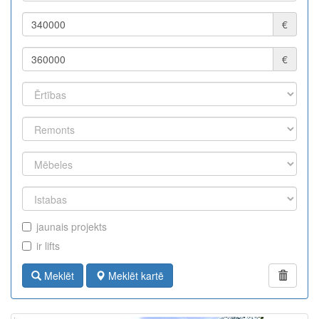
€
€
jaunais projekts
ir lifts
Meklēt
Meklēt kartē