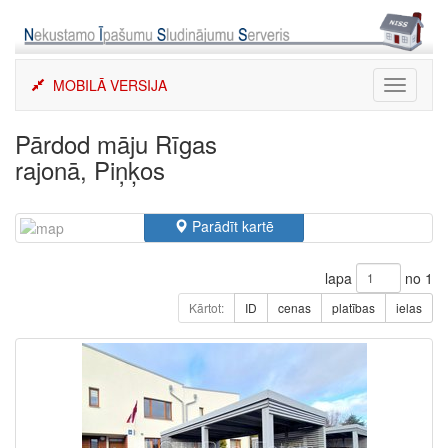
Skip
to
content
MOBILĀ VERSIJA
Toggle
navigati
Pārdod māju Rīgas
rajonā, Piņķos
Parādīt kartē
lapa
no 1
Kārtot:
ID
cenas
platības
ielas