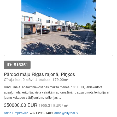
ID: 516351
Pārdod māju Rīgas rajonā, Piņķos
2
Cīruļu iela, 2 stāvi, 4 istabas, 179.00m
Rindu māja, apsaimniekošanas maksa mēnesī 100 EUR, labiekārtota
apzaļumota teritorija, vieta vairākām automašīnām, apzaļumota teritorija ar
jaunu kokaugu stādījumiem, teritorijas ...
350000.00 EUR
2
1955.31 EUR / m
Arina Umpiroviča
, +371 29821409,
arina@cityreal.lv