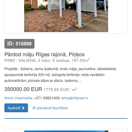
ID: 515898
Pārdod māju Rīgas rajonā, Piņķos
2
PINĶI / SALIENA, 2 stāvi, 5 istabas, 197.00m
Projekts - Saliena, zeme īpašumā, rindu māja, jaunceltne, labiekārtota
apzaļumota teritorija 300 m2, iežogota teritorija, vieta vairākām
automašīnām, pirmais stāvs ar dārzu, balkons, ...
350000.00 EUR
2
1776.65 EUR / m
Arina Umpiroviča
, +371 29821409,
arina@cityreal.lv
Apskatīt
pievienot favorītiem