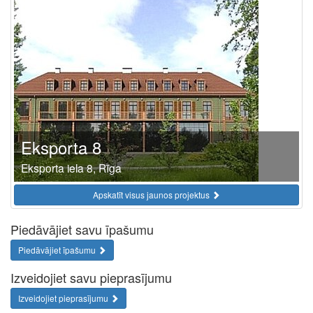
Eksporta 8
Eksporta iela 8, Rīga
Apskatīt visus jaunos projektus
Piedāvājiet savu īpašumu
Piedāvājiet īpašumu
Izveidojiet savu pieprasījumu
Izveidojiet pieprasījumu