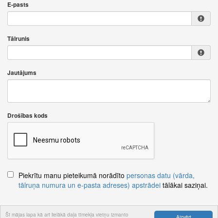
E-pasts
Tālrunis
Jautājums
Drošības kods
Piekrītu manu pieteikumā norādīto
personas datu (vārda,
tālruņa numura un e-pasta adreses) apstrādei
tālākai saziņai.
Šī mājas lapa kā arī lielākā daļa tīmekļa vietņu izmanto
Aizvērt