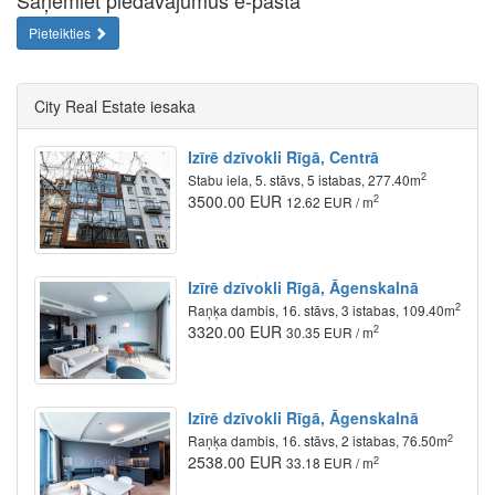
Pieteikties
City Real Estate iesaka
Izīrē dzīvokli Rīgā, Centrā
2
Stabu iela, 5. stāvs, 5 istabas, 277.40m
3500.00 EUR
2
12.62 EUR / m
Izīrē dzīvokli Rīgā, Āgenskalnā
2
Raņķa dambis, 16. stāvs, 3 istabas, 109.40m
3320.00 EUR
2
30.35 EUR / m
Izīrē dzīvokli Rīgā, Āgenskalnā
2
Raņķa dambis, 16. stāvs, 2 istabas, 76.50m
2538.00 EUR
2
33.18 EUR / m