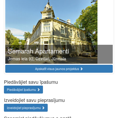
Semarah Apartamenti
Jomas iela 92, Dzintari, Jūrmala
Apskatīt visus jaunos projektus
Piedāvājiet savu īpašumu
Piedāvājiet īpašumu
Izveidojiet savu pieprasījumu
Izveidojiet pieprasījumu
Saņemiet piedāvājumus e-pastā