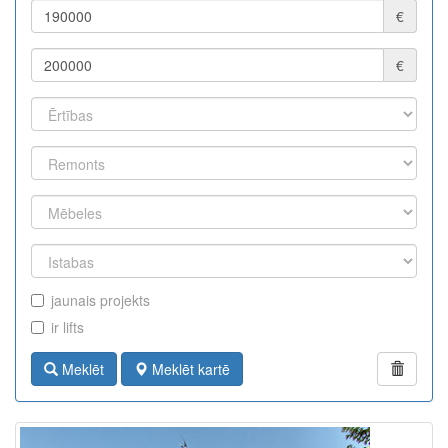
€
€
jaunais projekts
ir lifts
Meklēt
Meklēt kartē