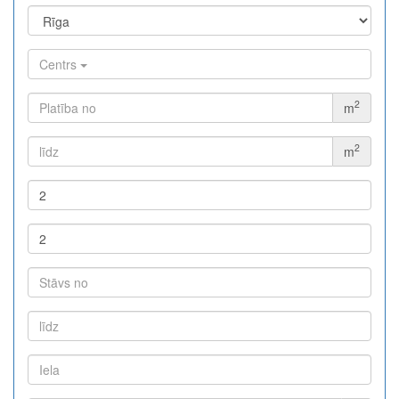
Centrs
2
m
2
m