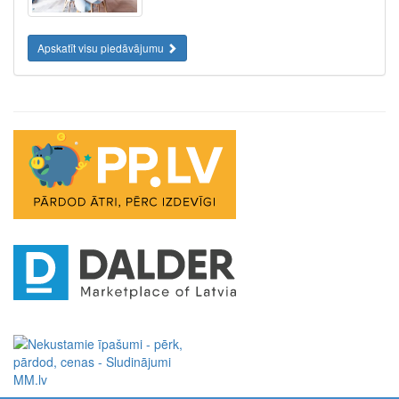
Apskatīt visu piedāvājumu