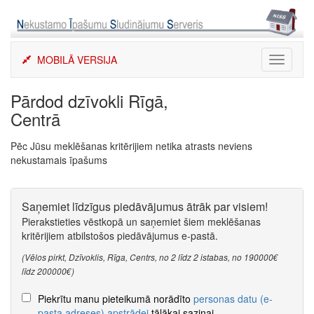
Skip
to
content
MOBILĀ VERSIJA
Toggle
navigati
Pārdod dzīvokli Rīgā,
Centrā
Pēc Jūsu meklēšanas kritērijiem netika atrasts neviens
nekustamais īpašums
Saņemiet līdzīgus piedāvājumus ātrāk par visiem!
Pierakstieties vēstkopā un saņemiet šiem meklēšanas
kritērijiem atbilstošos piedāvājumus e-pastā.
(Vēlos pirkt, Dzīvoklis, Rīga, Centrs, no 2 līdz 2 istabas, no 190000€
līdz 200000€)
Piekrītu manu pieteikumā norādīto
personas datu (e-
pasta adreses) apstrādei
tālākai saziņai.