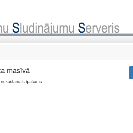
ta masīvā
ns nekustamais īpašums
a perfect representative of the new era: minimal fees of only
ment. Full functionality in a single app.