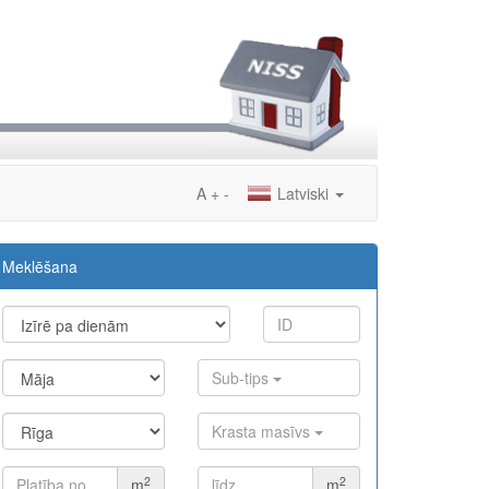
A
+
-
Latviski
Meklēšana
Sub-tips
Krasta masīvs
2
2
m
m