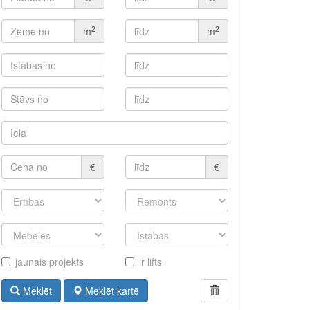
2
2
m
m
€
€
jaunais projekts
ir lifts
Meklēt
Meklēt kartē