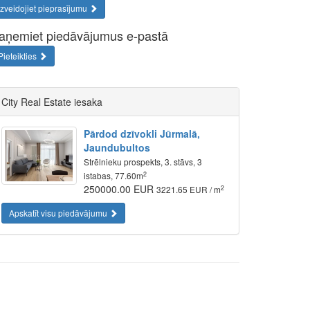
Izveidojiet pieprasījumu
aņemiet piedāvājumus e-pastā
Pieteikties
City Real Estate iesaka
Pārdod dzīvokli Jūrmalā,
Jaundubultos
Strēlnieku prospekts, 3. stāvs, 3
2
istabas, 77.60m
250000.00 EUR
2
3221.65 EUR / m
Apskatīt visu piedāvājumu