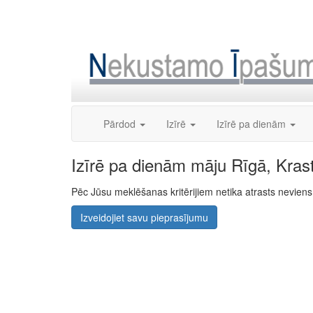
Skip
to
content
Pārdod
Izīrē
Izīrē pa dienām
Izīrē pa dienām māju Rīgā, Kras
Pēc Jūsu meklēšanas kritērijiem netika atrasts nevie
Izveidojiet savu pieprasījumu
The Future of Trading Platforms
The exchange industry is rapidly advancing.
Moono
is 
0.03%, lightning-fast swaps, and cross-chain asset move