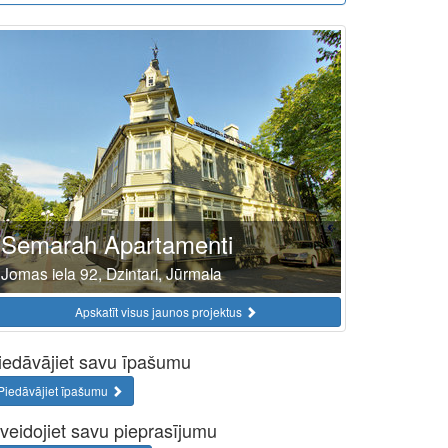
Semarah Apartamenti
Jomas iela 92, Dzintari, Jūrmala
Apskatīt visus jaunos projektus
iedāvājiet savu īpašumu
Piedāvājiet īpašumu
zveidojiet savu pieprasījumu