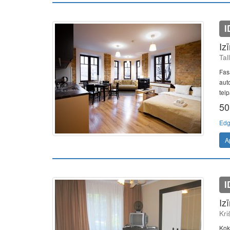
I
Iz
Tal
Fasā
aut
tel
50
Edg
A
I
Iz
Kri
Kok