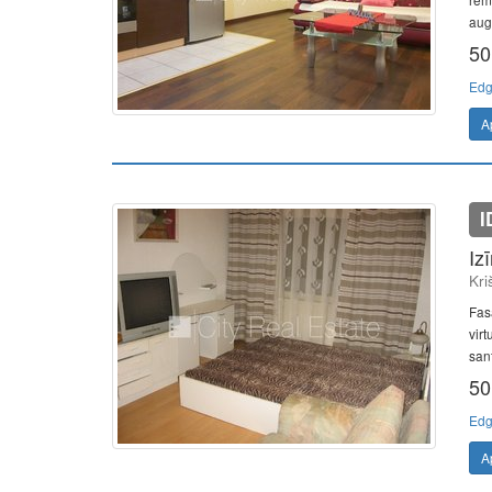
augs
50
Edg
A
I
Iz
Kri
Fasā
vir
sant
50
Edg
A