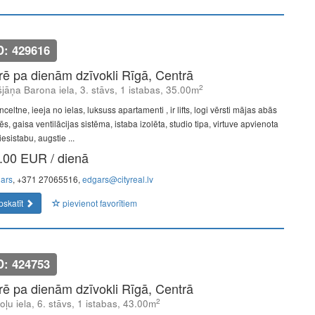
D: 429616
īrē pa dienām dzīvokli Rīgā, Centrā
2
šjāņa Barona iela, 3. stāvs, 1 istabas, 35.00m
celtne, ieeja no ielas, luksuss apartamenti , ir lifts, logi vērsti mājas abās
s, gaisa ventilācijas sistēma, istaba izolēta, studio tipa, virtuve apvienota
iesistabu, augstie ...
.00 EUR / dienā
ars
, +371 27065516,
edgars@cityreal.lv
pskatīt
pievienot favorītiem
D: 424753
īrē pa dienām dzīvokli Rīgā, Centrā
2
oļu iela, 6. stāvs, 1 istabas, 43.00m