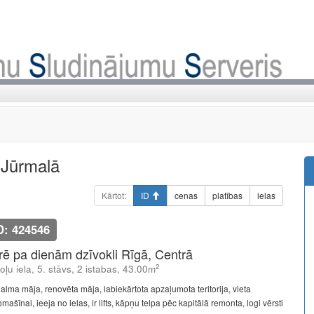
 Jūrmalā
Kārtot:
ID
cenas
platības
ielas
D: 424546
īrē pa dienām dzīvokli Rīgā, Centrā
2
oļu iela, 5. stāvs, 2 istabas, 43.00m
alma māja, renovēta māja, labiekārtota apzaļumota teritorija, vieta
mašīnai, ieeja no ielas, ir lifts, kāpņu telpa pēc kapitālā remonta, logi vērsti