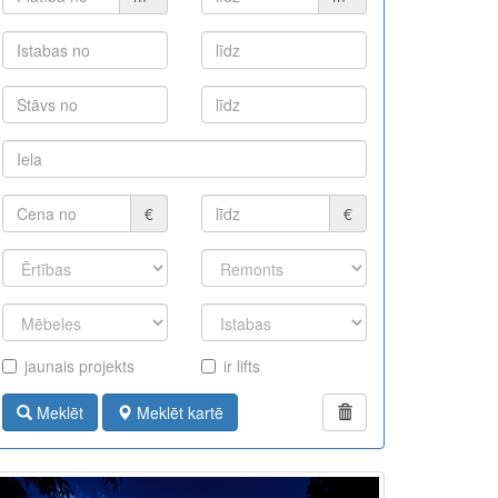
€
€
jaunais projekts
ir lifts
Meklēt
Meklēt kartē