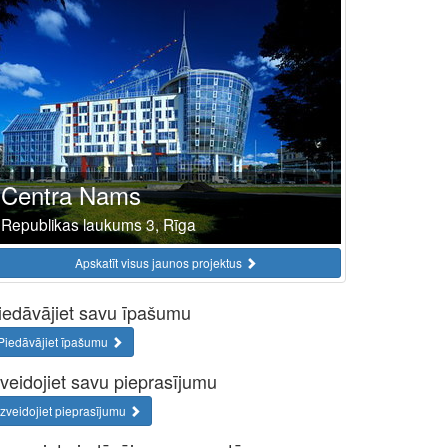
Centra Nams
Republikas laukums 3, Rīga
Apskatīt visus jaunos projektus
iedāvājiet savu īpašumu
Piedāvājiet īpašumu
zveidojiet savu pieprasījumu
Izveidojiet pieprasījumu