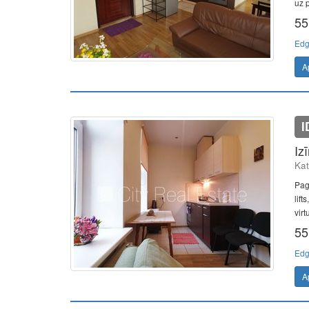
uz 
55
Edg
A
I
Iz
Kat
Pag
lift
virt
55
Edg
A