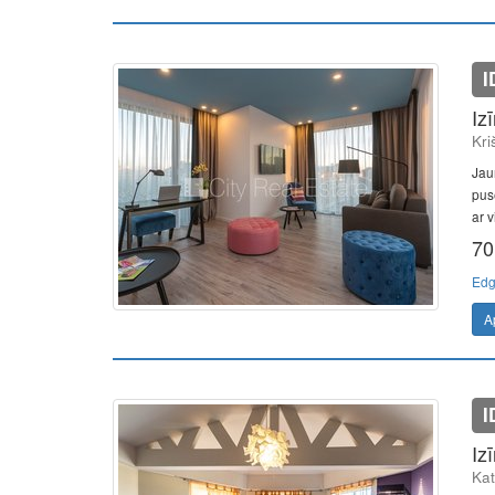
I
Iz
Kri
Jaun
pusē
ar v
70
Edg
A
I
Iz
Kat