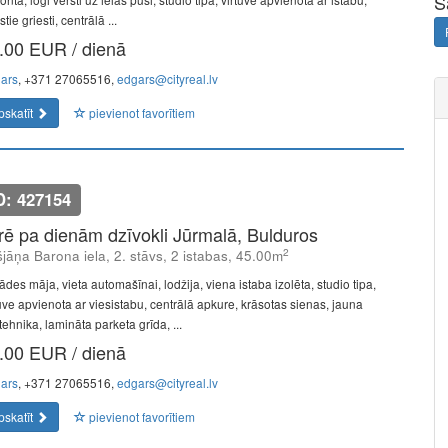
S
tie griesti, centrālā ...
.00 EUR / dienā
ars
, +371 27065516,
edgars@cityreal.lv
pskatīt
pievienot favorītiem
D: 427154
īrē pa dienām dzīvokli Jūrmalā, Bulduros
2
šjāņa Barona iela, 2. stāvs, 2 istabas, 45.00m
des māja, vieta automašīnai, lodžija, viena istaba izolēta, studio tipa,
tuve apvienota ar viesistabu, centrālā apkure, krāsotas sienas, jauna
ehnika, lamināta parketa grīda, ...
.00 EUR / dienā
ars
, +371 27065516,
edgars@cityreal.lv
pskatīt
pievienot favorītiem