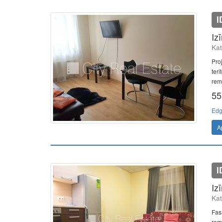
I
Iz
Kat
Pro
teri
remo
55
Edg
A
I
Iz
Kat
Fasā
remo