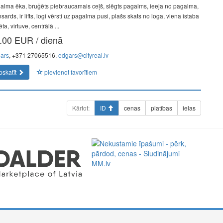
alma ēka, bruģēts piebraucamais ceļš, slēgts pagalms, ieeja no pagalma,
ards, ir lifts, logi vērsti uz pagalma pusi, plašs skats no loga, viena istaba
ēta, virtuve, centrālā ...
.00 EUR / dienā
ars
, +371 27065516,
edgars@cityreal.lv
pskatīt
pievienot favorītiem
Kārtot:
ID
cenas
platības
ielas
a perfect representative of the new era: minimal fees of only
ment. Full functionality in a single app.