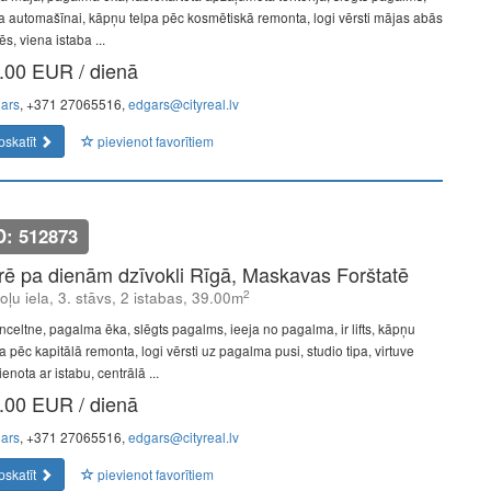
ta automašīnai, kāpņu telpa pēc kosmētiskā remonta, logi vērsti mājas abās
s, viena istaba ...
.00 EUR / dienā
ars
, +371 27065516,
edgars@cityreal.lv
pskatīt
pievienot favorītiem
D: 512873
īrē pa dienām dzīvokli Rīgā, Maskavas Forštatē
2
oļu iela, 3. stāvs, 2 istabas, 39.00m
nceltne, pagalma ēka, slēgts pagalms, ieeja no pagalma, ir lifts, kāpņu
a pēc kapitālā remonta, logi vērsti uz pagalma pusi, studio tipa, virtuve
enota ar istabu, centrālā ...
.00 EUR / dienā
ars
, +371 27065516,
edgars@cityreal.lv
pskatīt
pievienot favorītiem