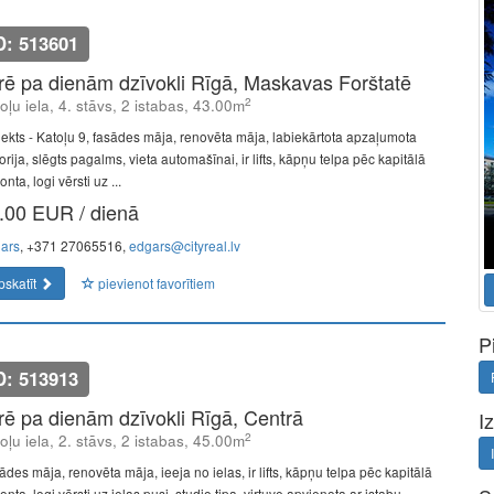
D: 513601
īrē pa dienām dzīvokli Rīgā, Maskavas Forštatē
2
oļu iela, 4. stāvs, 2 istabas, 43.00m
jekts - Katoļu 9, fasādes māja, renovēta māja, labiekārtota apzaļumota
torija, slēgts pagalms, vieta automašīnai, ir lifts, kāpņu telpa pēc kapitālā
nta, logi vērsti uz ...
.00 EUR / dienā
ars
, +371 27065516,
edgars@cityreal.lv
pskatīt
pievienot favorītiem
P
D: 513913
īrē pa dienām dzīvokli Rīgā, Centrā
I
2
oļu iela, 2. stāvs, 2 istabas, 45.00m
des māja, renovēta māja, ieeja no ielas, ir lifts, kāpņu telpa pēc kapitālā
nta, logi vērsti uz ielas pusi, studio tipa, virtuve apvienota ar istabu,