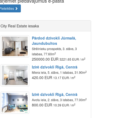
aņemiet piedāvājumus e-pastā
Pieteikties
City Real Estate iesaka
Pārdod dzīvokli Jūrmalā,
Jaundubultos
Strēlnieku prospekts, 3. stāvs, 3
2
istabas, 77.60m
250000.00 EUR
2
3221.65 EUR / m
Izīrē dzīvokli Rīgā, Centrā
2
Miera iela, 5. stāvs, 1 istabas, 31.90m
420.00 EUR
2
13.17 EUR / m
Izīrē dzīvokli Rīgā, Centrā
2
Avotu iela, 2. stāvs, 3 istabas, 77.00m
800.00 EUR
2
10.39 EUR / m