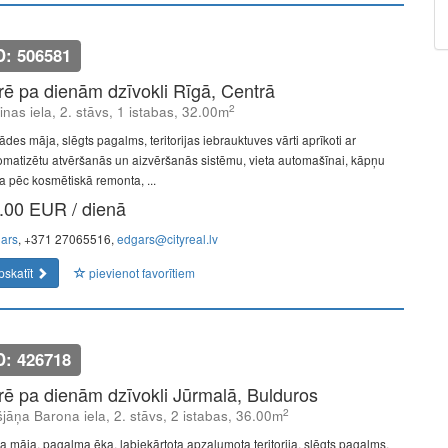
D: 506581
īrē pa dienām dzīvokli Rīgā, Centrā
2
linas iela, 2. stāvs, 1 istabas, 32.00m
des māja, slēgts pagalms, teritorijas iebrauktuves vārti aprīkoti ar
omatizētu atvēršanās un aizvēršanās sistēmu, vieta automašīnai, kāpņu
pa pēc kosmētiskā remonta, ...
.00 EUR / dienā
ars
, +371 27065516,
edgars@cityreal.lv
pskatīt
pievienot favorītiem
D: 426718
īrē pa dienām dzīvokli Jūrmalā, Bulduros
2
šjāņa Barona iela, 2. stāvs, 2 istabas, 36.00m
a māja, pagalma ēka, labiekārtota apzaļumota teritorija, slēgts pagalms,