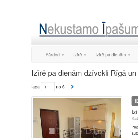
Skip
to
content
Pārdod
Izīrē
Izīrē pa dienām
Izīrē pa dienām dzīvokli Rīgā un
lapa
no 6
I
Iz
Kat
Pag
auto