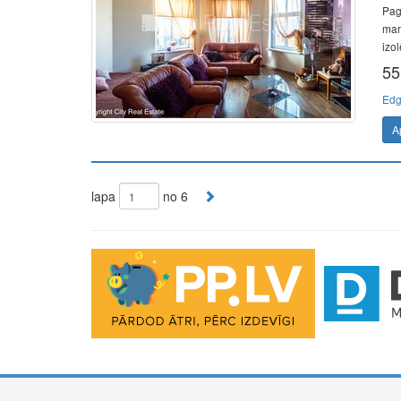
Pag
mans
izol
55
Edg
A
lapa
no 6
The Future of Trading Platforms
The exchange industry is rapidly advancing.
Moono
is 
0.03%, lightning-fast swaps, and cross-chain asset move