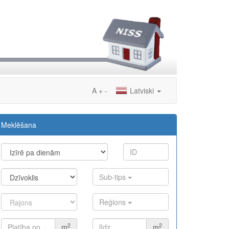
A
+
-
Latviski
Meklēšana
Sub-tips
Reģions
2
2
m
m