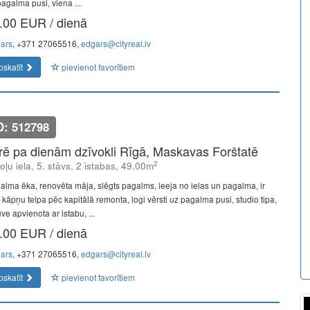
pagalma pusi, viena ...
.00 EUR / dienā
ars
, +371 27065516,
edgars@cityreal.lv
pskatīt
pievienot favorītiem
D: 512798
īrē pa dienām dzīvokli Rīgā, Maskavas Forštatē
2
oļu iela, 5. stāvs, 2 istabas, 49.00m
alma ēka, renovēta māja, slēgts pagalms, ieeja no ielas un pagalma, ir
s, kāpņu telpa pēc kapitālā remonta, logi vērsti uz pagalma pusi, studio tipa,
uve apvienota ar istabu, ...
.00 EUR / dienā
ars
, +371 27065516,
edgars@cityreal.lv
pskatīt
pievienot favorītiem