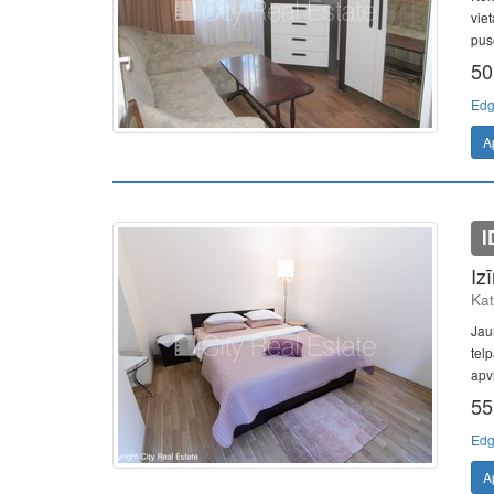
vie
pusē
50
Edg
A
I
Iz
Kat
Jau
telp
apvi
55
Edg
A