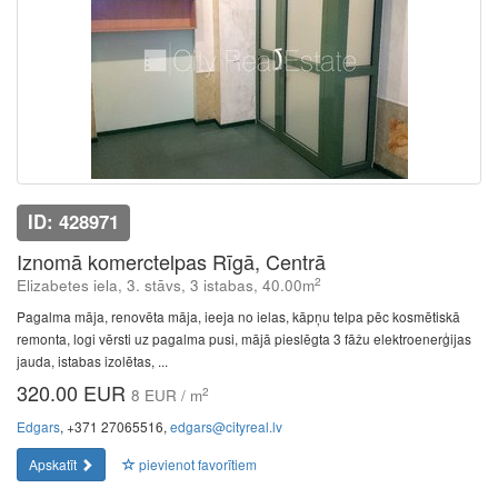
ID: 428971
Iznomā komerctelpas Rīgā, Centrā
2
Elizabetes iela, 3. stāvs, 3 istabas, 40.00m
Pagalma māja, renovēta māja, ieeja no ielas, kāpņu telpa pēc kosmētiskā
remonta, logi vērsti uz pagalma pusi, mājā pieslēgta 3 fāžu elektroenerģijas
jauda, istabas izolētas, ...
320.00 EUR
2
8 EUR / m
Edgars
, +371 27065516,
edgars@cityreal.lv
Apskatīt
pievienot favorītiem