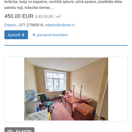
teritorija, ieeja no pagalma, centrālā apkure, pilnā apdare, plastikāta stikla
pakešu logi, krāsotas sienas, ...
450.00 EUR
2
9.93 EUR / m
Edgars
, +371 27065516,
edgars@cityreal.lv
Apskatīt
pievienot favorītiem
ID: 514076