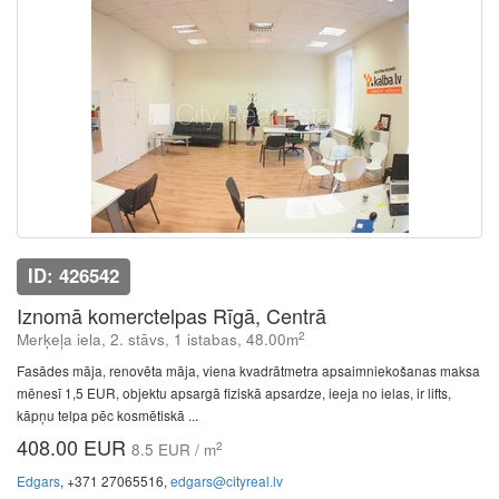
ID: 426542
Iznomā komerctelpas Rīgā, Centrā
2
Merķeļa iela, 2. stāvs, 1 istabas, 48.00m
Fasādes māja, renovēta māja, viena kvadrātmetra apsaimniekošanas maksa
mēnesī 1,5 EUR, objektu apsargā fiziskā apsardze, ieeja no ielas, ir lifts,
kāpņu telpa pēc kosmētiskā ...
408.00 EUR
2
8.5 EUR / m
Edgars
, +371 27065516,
edgars@cityreal.lv