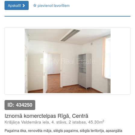
Apskatīt
pievienot favorītiem
ID: 434250
Iznomā komerctelpas Rīgā, Centrā
2
Krišjāņa Valdemāra iela, 4. stāvs, 2 istabas, 45.30m
Pagalma ēka, renovēta māja, slēgts pagalms, slēgta teritorija, apsargāta