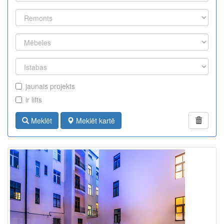
jaunais projekts
ir lifts
Meklēt
Meklēt kartē