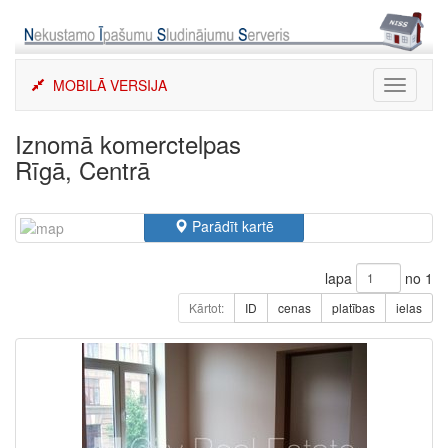
Skip
to
content
MOBILĀ VERSIJA
Toggle
navigati
Iznomā komerctelpas
Rīgā, Centrā
Parādīt kartē
lapa
no 1
Kārtot:
ID
cenas
platības
ielas