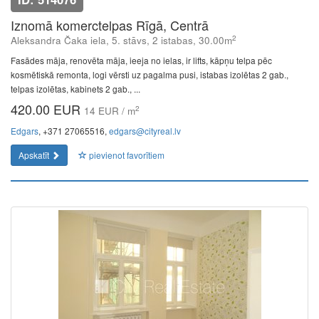
Iznomā komerctelpas Rīgā, Centrā
2
Aleksandra Čaka iela, 5. stāvs, 2 istabas, 30.00m
Fasādes māja, renovēta māja, ieeja no ielas, ir lifts, kāpņu telpa pēc
kosmētiskā remonta, logi vērsti uz pagalma pusi, istabas izolētas 2 gab.,
telpas izolētas, kabinets 2 gab., ...
420.00 EUR
2
14 EUR / m
Edgars
, +371 27065516,
edgars@cityreal.lv
Apskatīt
pievienot favorītiem