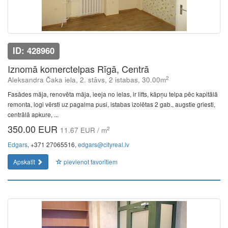
ID: 428960
Iznomā komerctelpas Rīgā, Centrā
2
Aleksandra Čaka iela, 2. stāvs, 2 istabas, 30.00m
Fasādes māja, renovēta māja, ieeja no ielas, ir lifts, kāpņu telpa pēc kapitālā
remonta, logi vērsti uz pagalma pusi, istabas izolētas 2 gab., augstie griesti,
centrālā apkure, ...
350.00 EUR
2
11.67 EUR / m
Edgars
, +371 27065516,
edgars@cityreal.lv
Apskatīt
pievienot favorītiem