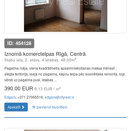
ID: 454128
Iznomā komerctelpas Rīgā, Centrā
2
Stabu iela, 2. stāvs, 4 istabas, 48.00m
Pagalma māja, viena kvadrātmetra apsaimniekošanas maksa mēnesī ,
slēgta teritorija, ieeja no pagalma, kāpņu telpa pēc kosmētiskā remonta, logi
vērsti uz pagalma pusi, istabas ...
390.00 EUR
2
8.13 EUR / m
Edgars
, +371 27065516,
edgars@cityreal.lv
Apskatīt
pievienot favorītiem