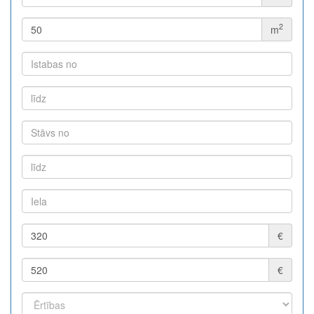
2
m
€
€