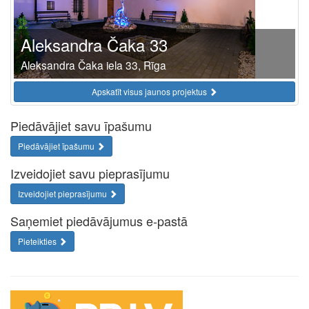
Aleksandra Čaka 33
Aleksandra Čaka iela 33, Rīga
Apskatīt visus jaunos projektus
Piedāvājiet savu īpašumu
Piedāvājiet īpašumu
Izveidojiet savu pieprasījumu
Izveidojiet pieprasījumu
Saņemiet piedāvājumus e-pastā
Pieteikties