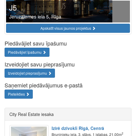
J5
Jeruzalemes iela 5, Rīga
Apskatīt visus jaunos projektus
Piedāvājiet savu īpašumu
Piedāvājiet īpašumu
Izveidojiet savu pieprasījumu
Izveidojiet pieprasījumu
Saņemiet piedāvājumus e-pastā
Pieteikties
City Real Estate iesaka
Izīrē dzīvokli Rīgā, Centrā
2
Bruņinieku iela, 3. stāvs, 1 istabas, 21.00m