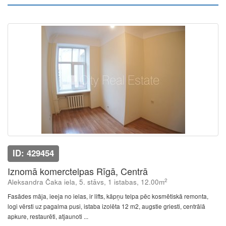
ID: 429454
Iznomā komerctelpas Rīgā, Centrā
2
Aleksandra Čaka iela, 5. stāvs, 1 istabas, 12.00m
Fasādes māja, ieeja no ielas, ir lifts, kāpņu telpa pēc kosmētiskā remonta,
logi vērsti uz pagalma pusi, istaba izolēta 12 m2, augstie griesti, centrālā
apkure, restaurēti, atjaunoti ...