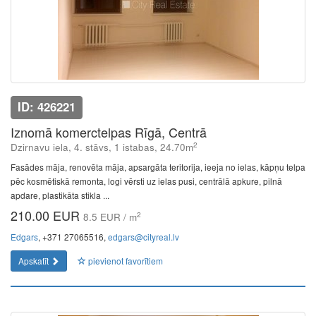
ID: 426221
Iznomā komerctelpas Rīgā, Centrā
2
Dzirnavu iela, 4. stāvs, 1 istabas, 24.70m
Fasādes māja, renovēta māja, apsargāta teritorija, ieeja no ielas, kāpņu telpa
pēc kosmētiskā remonta, logi vērsti uz ielas pusi, centrālā apkure, pilnā
apdare, plastikāta stikla ...
210.00 EUR
2
8.5 EUR / m
Edgars
, +371 27065516,
edgars@cityreal.lv
Apskatīt
pievienot favorītiem