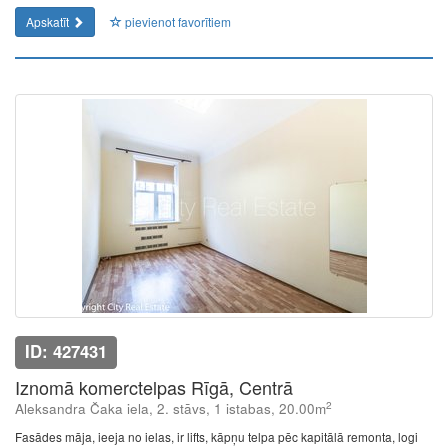
Apskatīt
pievienot favorītiem
ID: 427431
Iznomā komerctelpas Rīgā, Centrā
2
Aleksandra Čaka iela, 2. stāvs, 1 istabas, 20.00m
Fasādes māja, ieeja no ielas, ir lifts, kāpņu telpa pēc kapitālā remonta, logi