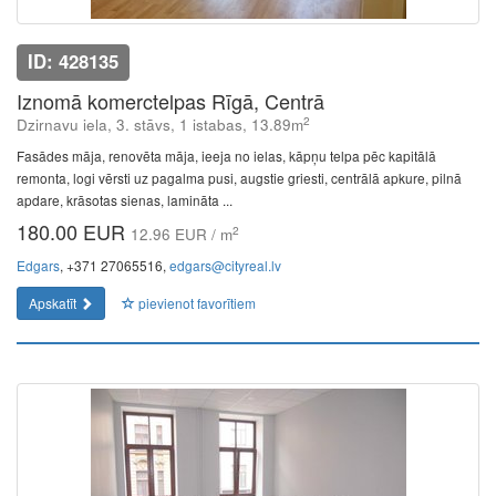
ID: 428135
Iznomā komerctelpas Rīgā, Centrā
2
Dzirnavu iela, 3. stāvs, 1 istabas, 13.89m
Fasādes māja, renovēta māja, ieeja no ielas, kāpņu telpa pēc kapitālā
remonta, logi vērsti uz pagalma pusi, augstie griesti, centrālā apkure, pilnā
apdare, krāsotas sienas, lamināta ...
180.00 EUR
2
12.96 EUR / m
Edgars
, +371 27065516,
edgars@cityreal.lv
Apskatīt
pievienot favorītiem