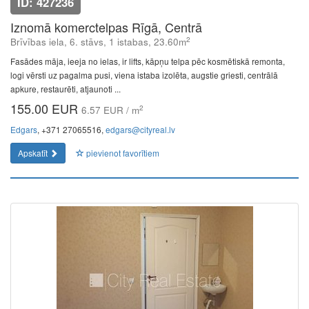
ID: 427236
Iznomā komerctelpas Rīgā, Centrā
2
Brīvības iela, 6. stāvs, 1 istabas, 23.60m
Fasādes māja, ieeja no ielas, ir lifts, kāpņu telpa pēc kosmētiskā remonta,
logi vērsti uz pagalma pusi, viena istaba izolēta, augstie griesti, centrālā
apkure, restaurēti, atjaunoti ...
155.00 EUR
2
6.57 EUR / m
Edgars
, +371 27065516,
edgars@cityreal.lv
Apskatīt
pievienot favorītiem