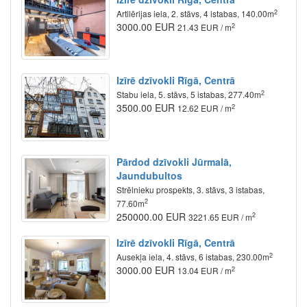
2
Artilērijas iela, 2. stāvs, 4 istabas, 140.00m
3000.00 EUR
2
21.43 EUR / m
Izīrē dzīvokli Rīgā, Centrā
2
Stabu iela, 5. stāvs, 5 istabas, 277.40m
3500.00 EUR
2
12.62 EUR / m
Pārdod dzīvokli Jūrmalā,
Jaundubultos
Strēlnieku prospekts, 3. stāvs, 3 istabas,
2
77.60m
250000.00 EUR
2
3221.65 EUR / m
Izīrē dzīvokli Rīgā, Centrā
2
Ausekļa iela, 4. stāvs, 6 istabas, 230.00m
3000.00 EUR
2
13.04 EUR / m