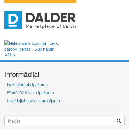
Informācijai
Nekustamais īpašums
Piedāvājiet savu īpašumu
Izveidojiet savu pieprasījumu