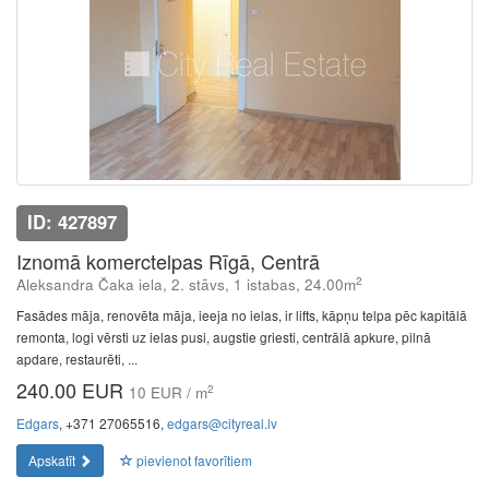
ID: 427897
Iznomā komerctelpas Rīgā, Centrā
2
Aleksandra Čaka iela, 2. stāvs, 1 istabas, 24.00m
Fasādes māja, renovēta māja, ieeja no ielas, ir lifts, kāpņu telpa pēc kapitālā
remonta, logi vērsti uz ielas pusi, augstie griesti, centrālā apkure, pilnā
apdare, restaurēti, ...
240.00 EUR
2
10 EUR / m
Edgars
, +371 27065516,
edgars@cityreal.lv
Apskatīt
pievienot favorītiem