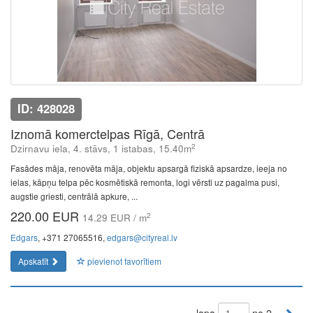
ID: 428028
Iznomā komerctelpas Rīgā, Centrā
2
Dzirnavu iela, 4. stāvs, 1 istabas, 15.40m
Fasādes māja, renovēta māja, objektu apsargā fiziskā apsardze, ieeja no
ielas, kāpņu telpa pēc kosmētiskā remonta, logi vērsti uz pagalma pusi,
augstie griesti, centrālā apkure, ...
220.00 EUR
2
14.29 EUR / m
Edgars
, +371 27065516,
edgars@cityreal.lv
Apskatīt
pievienot favorītiem
lapa
no 2