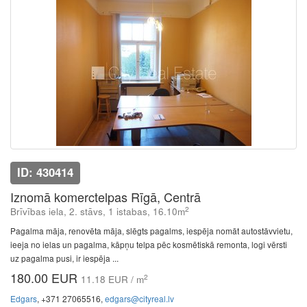
ID: 430414
Iznomā komerctelpas Rīgā, Centrā
2
Brīvības iela, 2. stāvs, 1 istabas, 16.10m
Pagalma māja, renovēta māja, slēgts pagalms, iespēja nomāt autostāvvietu,
ieeja no ielas un pagalma, kāpņu telpa pēc kosmētiskā remonta, logi vērsti
uz pagalma pusi, ir iespēja ...
180.00 EUR
2
11.18 EUR / m
Edgars
, +371 27065516,
edgars@cityreal.lv