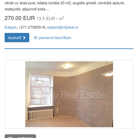
vērsti uz ielas pusi, istaba izolēta 20 m2, augstie griesti, centrālā apkure,
restaurēti, atjaunoti koka ...
270.00 EUR
2
13.5 EUR / m
Edgars
, +371 27065516,
edgars@cityreal.lv
Apskatīt
pievienot favorītiem