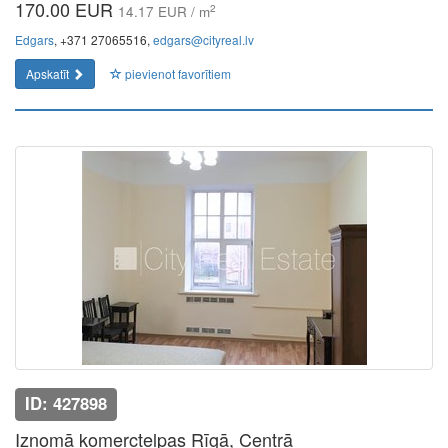
170.00 EUR
2
14.17 EUR / m
Edgars
, +371 27065516,
edgars@cityreal.lv
Apskatīt
pievienot favorītiem
ID: 427898
Iznomā komerctelpas Rīgā, Centrā