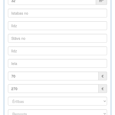
m
€
€