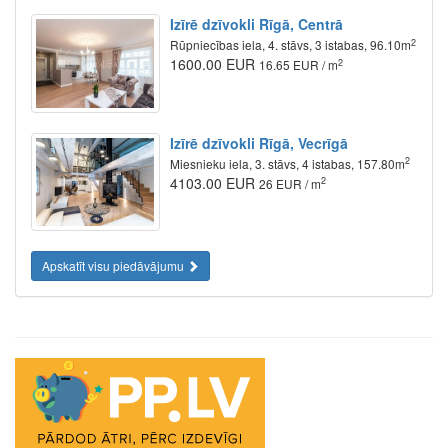
Izīrē dzīvokli Rīgā, Centrā
2
Rūpniecības iela, 4. stāvs, 3 istabas, 96.10m
1600.00 EUR
2
16.65 EUR / m
Izīrē dzīvokli Rīgā, Vecrīgā
2
Miesnieku iela, 3. stāvs, 4 istabas, 157.80m
4103.00 EUR
2
26 EUR / m
Apskatīt visu piedāvājumu