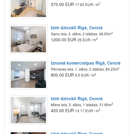
370.00 EUR
2
17.62 EUR / m
Izīrē dzīvokli Rīgā, Centrā
2
Ganu iela, 2. stāvs, 2 istabas, 48.00m
1200.00 EUR
2
25 EUR / m
Iznomā komerctelpas Rīgā, Centrā
2
Pērnavas iela, 1. stāvs, 2 istabas, 84.23m
800.00 EUR
2
9.5 EUR / m
Izīrē dzīvokli Rīgā, Centrā
2
Miera iela, 5. stāvs, 1 istabas, 31.90m
420.00 EUR
2
13.17 EUR / m
Izīrē dzīvokli Rīgā, Centrā