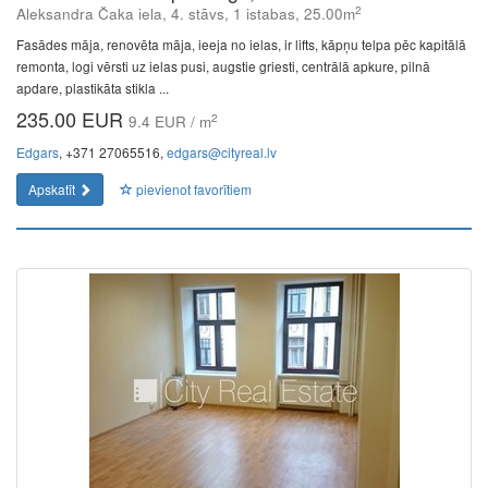
2
Aleksandra Čaka iela, 4. stāvs, 1 istabas, 25.00m
Fasādes māja, renovēta māja, ieeja no ielas, ir lifts, kāpņu telpa pēc kapitālā
remonta, logi vērsti uz ielas pusi, augstie griesti, centrālā apkure, pilnā
apdare, plastikāta stikla ...
235.00 EUR
2
9.4 EUR / m
Edgars
, +371 27065516,
edgars@cityreal.lv
Apskatīt
pievienot favorītiem