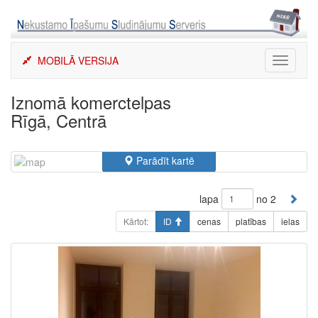
Skip
to
content
MOBILĀ VERSIJA
Toggle
navigati
Iznomā komerctelpas
Rīgā, Centrā
Parādīt kartē
lapa
no 2
Kārtot:
ID
cenas
platības
ielas