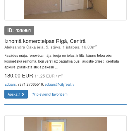
ID: 426961
Iznomā komerctelpas Rīgā, Centrā
2
Aleksandra Čaka iela, 5. stāvs, 1 istabas, 16.00m
Fasādes māja, renovēta māja, ieeja no ielas, ir lifts, kāpņu telpa pēc
kosmētiskā remonta, logi vērsti uz pagalma pusi, augstie griesti, centrālā
apkure, plastikāta stikla pakešu ...
180.00 EUR
2
11.25 EUR / m
Edgars
, +371 27065516,
edgars@cityreal.lv
Apskatīt
pievienot favorītiem