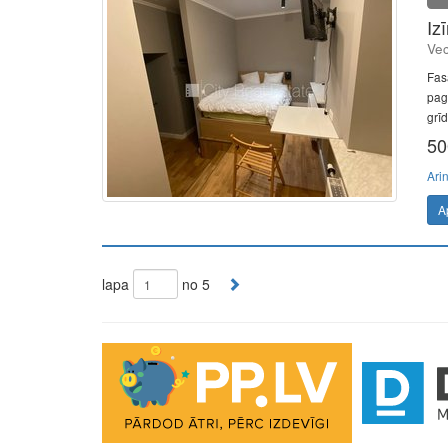
Iz
Vec
Fas
pag
grīd
50
Ari
A
lapa
no 5
The Future of Trading Platforms
The exchange industry is rapidly advancing.
Moono
is 
0.03%, lightning-fast swaps, and cross-chain asset move