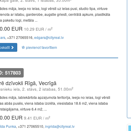
kapa gāte, 2. stāvs, 1 istabas, 35.00m
des māja, ieeja no ielas, logi vērsti uz ielas pusi, studio tipa, virtuve
enota ar istabu, garderobe, augstie griesti, centrālā apkure, plastikāta
la pakešu logi, metāla ...
0.00 EUR
2
10.29 EUR / m
ars
, +371 27065516,
edgars@cityreal.lv
pskatīt
pievienot favorītiem
D: 517803
īrē dzīvokli Rīgā, Vecrīgā
2
snieku iela, 2. stāvs, 2 istabas, 51.00m
des māja, labiekārtota apzaļumota teritorija, ieeja no ielas, logi vērsti
as abās pusēs, viena istaba izolēta, viesistaba 18.6 m2, viena istaba
staigājama, virtuve 6.4 m2, ...
0.00 EUR
2
9.41 EUR / m
rīda Punka
, +371 27065510,
ingrida@cityreal.lv