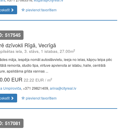
pskatīt
pievienot favorītiem
D: 517545
īrē dzīvokli Rīgā, Vecrīgā
2
pilsētas iela, 3. stāvs, 1 istabas, 27.00m
ādes māja, iespēja nomāt autostāvvietu, ieeja no ielas, kāpņu telpa pēc
tālā remonta, studio tipa, virtuve apvienota ar istabu, halle, centrālā
ure, apsildāma grīda vannas ...
0.00 EUR
2
22.22 EUR / m
na Umpiroviča
, +371 29821409,
arina@cityreal.lv
pskatīt
pievienot favorītiem
D: 517081