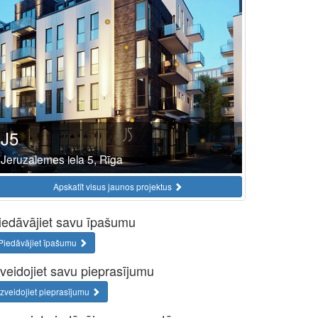
J5
Jeruzalemes iela 5, Rīga
Apskatīt visus jaunos projektus
iedāvājiet savu īpašumu
Piedāvājiet īpašumu
zveidojiet savu pieprasījumu
Izveidojiet pieprasījumu