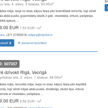
S
2
pu iela, 4. stāvs, 3 istabas, 93.00m
ādes māja, ieeja no ielas, kāpņu telpa pēc kosmētiskā remonta, logi vērsti
as abās pusēs, guļamistabu skaits 2 gab., viesistaba, virtuve, palīgtelpa,
rālā apkure, ...
0.00 EUR
2
7.53 EUR / m
ars
, +371 27065516,
edgars@cityreal.lv
pskatīt
pievienot favorītiem
D: 507357
īrē dzīvokli Rīgā, Vecrīgā
2
pilsētas iela, 2. stāvs, 1 istabas, 68.00m
ādes māja, renovēta māja, ieeja no ielas, kāpņu telpa pēc kapitālā
nta, logi vērsti mājas abās pusēs, divstāvīgs, studio tipa, virtuve
enota ar viesistabu, palīgtelpa, ...
0.00 EUR
2
9.56 EUR / m
ars
, +371 27065516,
edgars@cityreal.lv