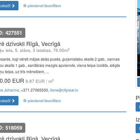
pskatīt
pievienot favorītiem
D: 427551
īrē dzīvokli Rīgā, Vecrīgā
2
ķu iela, 5. stāvs, 3 istabas, 76.00m
sards, logi vērsti mājas abās pusēs, guļamistabu skaits 2 gab., vannas
bu skaits 1 gab., sanitārais mezgls apvienots, viena telpa izolēta, slēgta
u telpa, uz trīs mēnešiem, ...
0.00 EUR
2
9.87 EUR / m
ne Johanna
, +371 27065530,
liene@cityreal.lv
P
pskatīt
pievienot favorītiem
I
D: 518059
īrē dzīvokli Rīgā, Vecrīgā