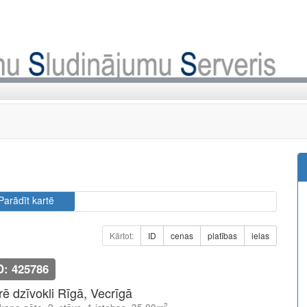
Parādīt kartē
Kārtot:
ID
cenas
platības
ielas
D: 425786
īrē dzīvokli Rīgā, Vecrīgā
2