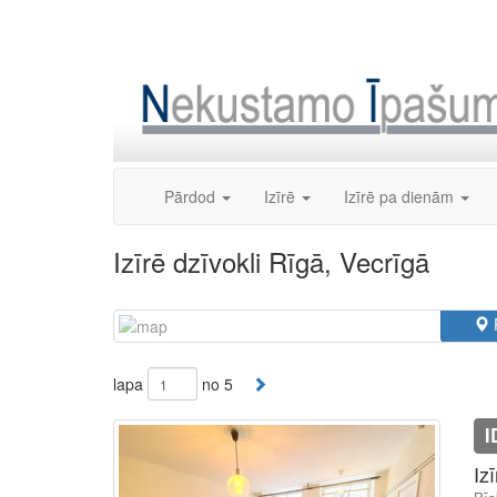
Skip
to
content
Pārdod
Izīrē
Izīrē pa dienām
Izīrē dzīvokli Rīgā, Vecrīgā
lapa
no 5
I
Iz