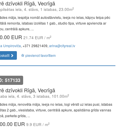
īrē dzīvokli Rīgā, Vecrīgā
2
pilsētas iela, 4. stāvs, 1 istabas, 23.00m
ādes māja, iespēja nomāt autostāvvietu, ieeja no ielas, kāpņu telpa pēc
tālā remonta, istabas izolētas 1 gab., studio tipa, virtuve apvienota ar
bu, centrālā apkure, ...
0.00 EUR
2
21.74 EUR / m
na Umpiroviča
, +371 29821409,
arina@cityreal.lv
pskatīt
pievienot favorītiem
D: 517133
īrē dzīvokli Rīgā, Vecrīgā
2
aba iela, 4. stāvs, 3 istabas, 101.00m
des māja, renovēta māja, ieeja no ielas, logi vērsti uz ielas pusi, istabas
lētas 2 gab., viesistaba, virtuve, centrālā apkure, apsildāma grīda vannas
bā, parketa grīda, ...
00.00 EUR
2
9.9 EUR / m