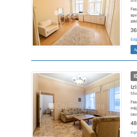
Bīs
Fasā
apvi
stik
36
Edg
A
I
Iz
Mie
Fasā
māj
caur
48
Ing