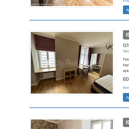
A
I
Iz
Vec
Fas
kapi
apk
60
Ari
A
I