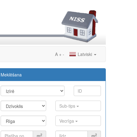
A
+
-
Latviski
Meklēšana
Sub-tips
Vecrīga
2
2
m
m