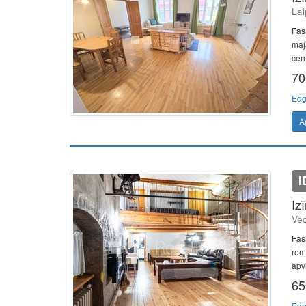
Lai
Fas
māj
cent
70
Edg
A
I
Iz
Vec
Fas
remo
apvi
65
Edg