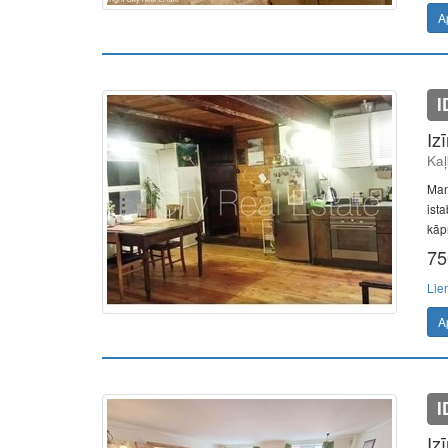
A
I
Iz
Kaļ
Man
ista
kāpņ
75
Lie
A
I
Iz