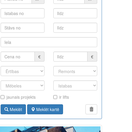
€
€
jaunais projekts
ir lifts
Meklēt
Meklēt kartē