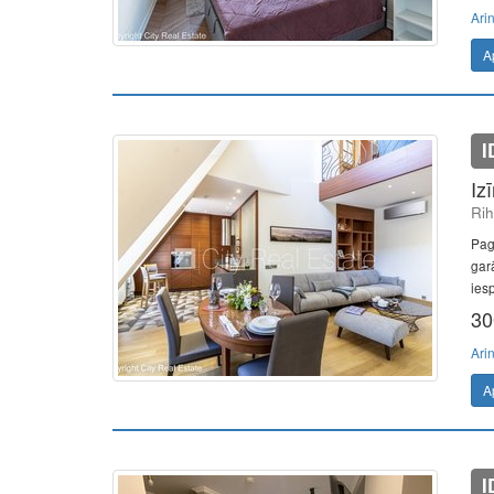
Ari
A
I
Iz
Rih
Pag
gar
ies
30
Ari
A
I