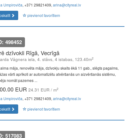
na Umpiroviča
, +371 29821409,
arina@cityreal.lv
pskatīt
pievienot favorītiem
D: 498452
īrē dzīvokli Rīgā, Vecrīgā
2
arda Vāgnera iela, 4. stāvs, 4 istabas, 123.40m
alma māja, renovēta māja, dzīvokļu skaits ēkā 11 gab., slēgts pagalms,
āžas vārti aprīkoti ar automatizētu atvēršanās un aizvēršanās sistēmu,
pēja nomāt pazemes ...
00.00 EUR
2
24.31 EUR / m
na Umpiroviča
, +371 29821409,
arina@cityreal.lv
pskatīt
pievienot favorītiem
D: 517083