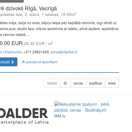
īrē dzīvokli Rīgā, Vecrīgā
2
pilsētas iela, 2. stāvs, 1 istabas, 19.00m
ādes māja, ieeja no ielas, kāpņu telpa pēc kapitālā remonta, logi vērsti uz
alma pusi, studio tipa, virtuve apvienota ar istabu, pilnā apdare, apsildāma
a vannas istabā, ...
0.00 EUR
2
26.32 EUR / m
na Umpiroviča
, +371 29821409,
arina@cityreal.lv
pskatīt
pievienot favorītiem
Kārtot:
ID
cenas
platības
ielas
a perfect representative of the new era: minimal fees of only
ment. Full functionality in a single app.