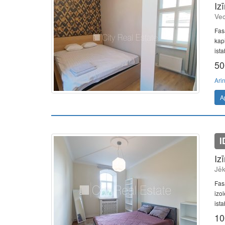
Iz
Vec
Fas
kapi
ista
50
Ari
A
I
Iz
Jēk
Fasā
izo
ista
10