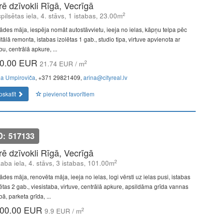
īrē dzīvokli Rīgā, Vecrīgā
2
pilsētas iela, 4. stāvs, 1 istabas, 23.00m
ādes māja, iespēja nomāt autostāvvietu, ieeja no ielas, kāpņu telpa pēc
tālā remonta, istabas izolētas 1 gab., studio tipa, virtuve apvienota ar
bu, centrālā apkure, ...
0.00 EUR
2
21.74 EUR / m
na Umpiroviča
, +371 29821409,
arina@cityreal.lv
pskatīt
pievienot favorītiem
D: 517133
īrē dzīvokli Rīgā, Vecrīgā
2
aba iela, 4. stāvs, 3 istabas, 101.00m
des māja, renovēta māja, ieeja no ielas, logi vērsti uz ielas pusi, istabas
lētas 2 gab., viesistaba, virtuve, centrālā apkure, apsildāma grīda vannas
bā, parketa grīda, ...
00.00 EUR
2
9.9 EUR / m