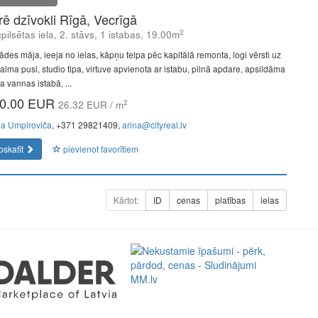
īrē dzīvokli Rīgā, Vecrīgā
2
pilsētas iela, 2. stāvs, 1 istabas, 19.00m
ādes māja, ieeja no ielas, kāpņu telpa pēc kapitālā remonta, logi vērsti uz
alma pusi, studio tipa, virtuve apvienota ar istabu, pilnā apdare, apsildāma
a vannas istabā, ...
0.00 EUR
2
26.32 EUR / m
na Umpiroviča
, +371 29821409,
arina@cityreal.lv
pskatīt
pievienot favorītiem
Kārtot:
ID
cenas
platības
ielas
a perfect representative of the new era: minimal fees of only
ment. Full functionality in a single app.