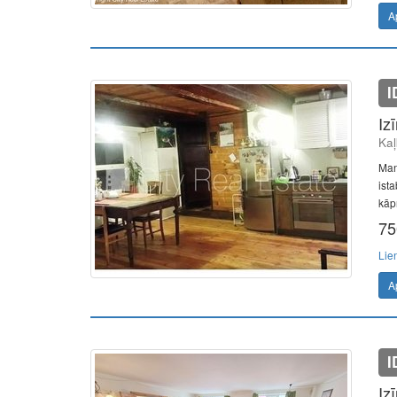
A
I
Iz
Kaļ
Man
ista
kāpņ
75
Lie
A
I
Iz