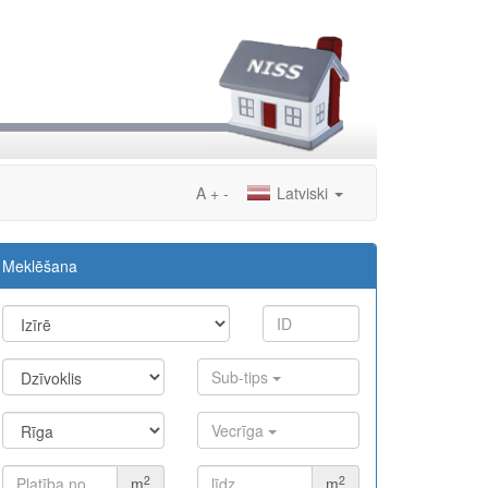
A
+
-
Latviski
Meklēšana
Sub-tips
Vecrīga
2
2
m
m