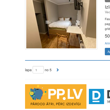
Iz
Vec
Fas
pag
grīd
50
Ari
A
lapa
no 5
The Future of Trading Platforms
The exchange industry is rapidly advancing.
Moono
is 
0.03%, lightning-fast swaps, and cross-chain asset move