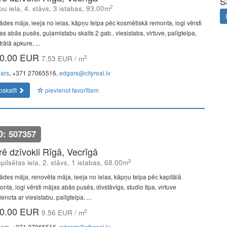
S
2
pu iela, 4. stāvs, 3 istabas, 93.00m
ādes māja, ieeja no ielas, kāpņu telpa pēc kosmētiskā remonta, logi vērsti
as abās pusēs, guļamistabu skaits 2 gab., viesistaba, virtuve, palīgtelpa,
rālā apkure, ...
0.00 EUR
2
7.53 EUR / m
ars
, +371 27065516,
edgars@cityreal.lv
pskatīt
pievienot favorītiem
D: 507357
īrē dzīvokli Rīgā, Vecrīgā
2
pilsētas iela, 2. stāvs, 1 istabas, 68.00m
ādes māja, renovēta māja, ieeja no ielas, kāpņu telpa pēc kapitālā
nta, logi vērsti mājas abās pusēs, divstāvīgs, studio tipa, virtuve
enota ar viesistabu, palīgtelpa, ...
0.00 EUR
2
9.56 EUR / m
ars
, +371 27065516,
edgars@cityreal.lv