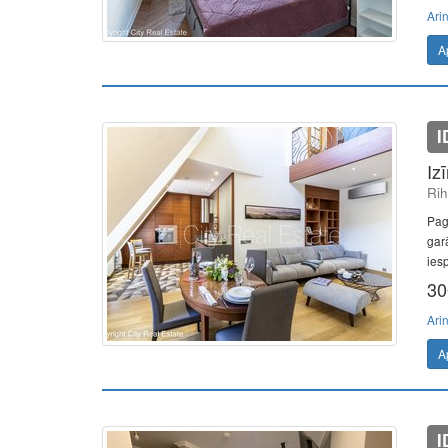
Ari
A
I
Iz
Rih
Pag
gar
ies
30
Ari
A
I