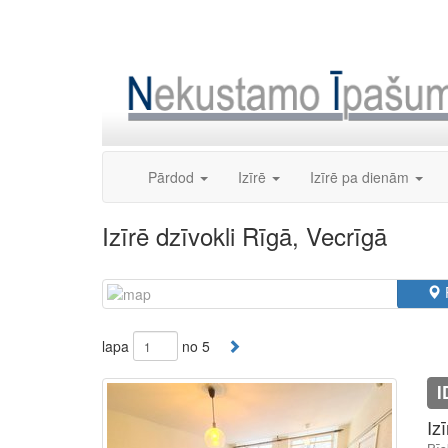
Skip
to
content
Pārdod
Izīrē
Izīrē pa dienām
Izīrē dzīvokli Rīgā, Vecrīgā
lapa
no 5
I
Iz