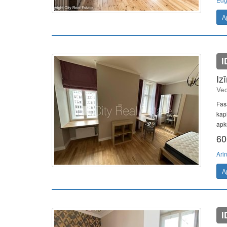
A
I
Iz
Vec
Fas
kapi
apk
60
Ari
A
I