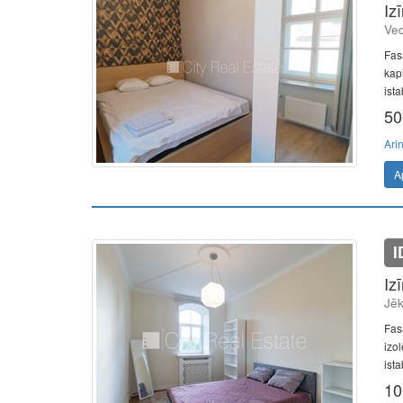
Iz
Vec
Fas
kapi
ista
50
Ari
A
I
Iz
Jēk
Fasā
izo
ista
10