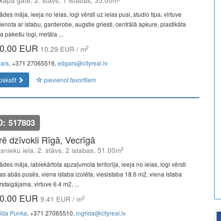
kapa gāte, 2. stāvs, 1 istabas, 35.00m
des māja, ieeja no ielas, logi vērsti uz ielas pusi, studio tipa, virtuve
enota ar istabu, garderobe, augstie griesti, centrālā apkure, plastikāta
la pakešu logi, metāla ...
0.00 EUR
2
10.29 EUR / m
ars
, +371 27065516,
edgars@cityreal.lv
pskatīt
pievienot favorītiem
D: 517803
īrē dzīvokli Rīgā, Vecrīgā
2
snieku iela, 2. stāvs, 2 istabas, 51.00m
des māja, labiekārtota apzaļumota teritorija, ieeja no ielas, logi vērsti
as abās pusēs, viena istaba izolēta, viesistaba 18.6 m2, viena istaba
staigājama, virtuve 6.4 m2, ...
0.00 EUR
2
9.41 EUR / m
rīda Punka
, +371 27065510,
ingrida@cityreal.lv