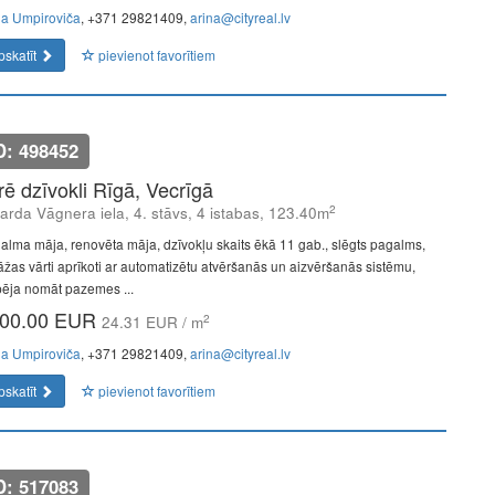
na Umpiroviča
, +371 29821409,
arina@cityreal.lv
pskatīt
pievienot favorītiem
D: 498452
īrē dzīvokli Rīgā, Vecrīgā
2
arda Vāgnera iela, 4. stāvs, 4 istabas, 123.40m
alma māja, renovēta māja, dzīvokļu skaits ēkā 11 gab., slēgts pagalms,
āžas vārti aprīkoti ar automatizētu atvēršanās un aizvēršanās sistēmu,
pēja nomāt pazemes ...
00.00 EUR
2
24.31 EUR / m
na Umpiroviča
, +371 29821409,
arina@cityreal.lv
pskatīt
pievienot favorītiem
D: 517083