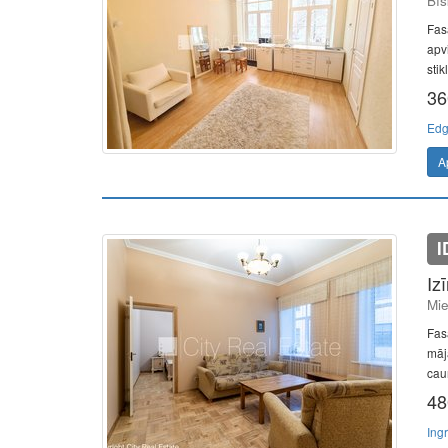
Bīs
Fasā
apvi
stik
36
Edg
A
I
Iz
Mie
Fasā
māj
caur
48
Ing