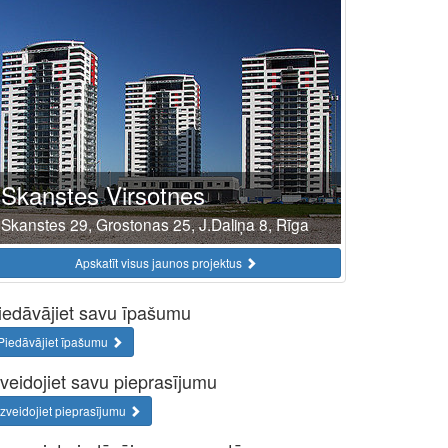
Skanstes Virsotnes
Skanstes 29, Grostonas 25, J.Daliņa 8, Rīga
Apskatīt visus jaunos projektus
iedāvājiet savu īpašumu
Piedāvājiet īpašumu
zveidojiet savu pieprasījumu
Izveidojiet pieprasījumu