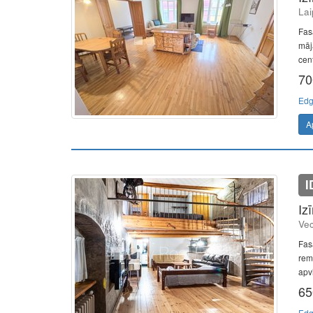
Lai
Fas
māj
cent
70
Edg
A
I
Iz
Vec
Fas
remo
apvi
65
Edg