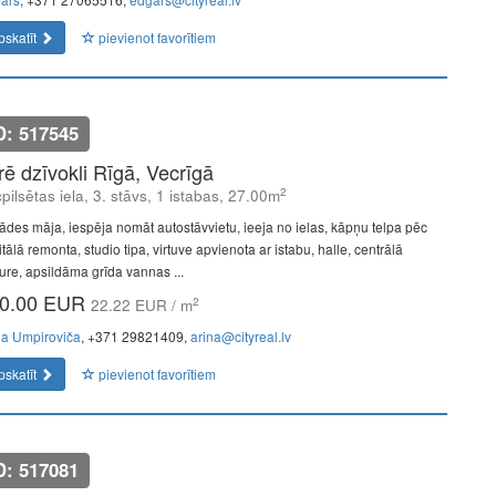
pskatīt
pievienot favorītiem
D: 517545
īrē dzīvokli Rīgā, Vecrīgā
2
pilsētas iela, 3. stāvs, 1 istabas, 27.00m
ādes māja, iespēja nomāt autostāvvietu, ieeja no ielas, kāpņu telpa pēc
tālā remonta, studio tipa, virtuve apvienota ar istabu, halle, centrālā
ure, apsildāma grīda vannas ...
0.00 EUR
2
22.22 EUR / m
na Umpiroviča
, +371 29821409,
arina@cityreal.lv
pskatīt
pievienot favorītiem
D: 517081