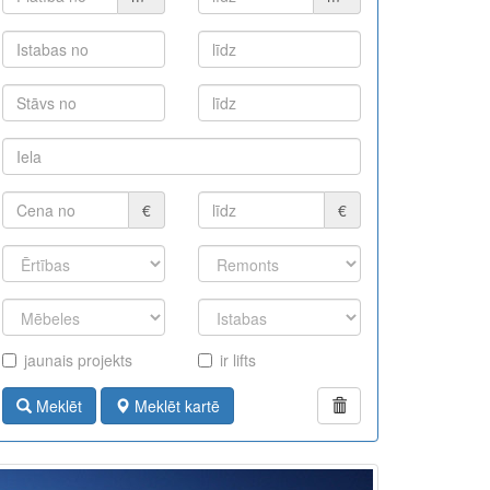
€
€
jaunais projekts
ir lifts
Meklēt
Meklēt kartē