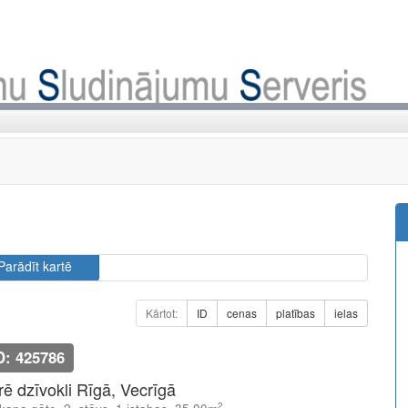
Parādīt kartē
Kārtot:
ID
cenas
platības
ielas
D: 425786
īrē dzīvokli Rīgā, Vecrīgā
2