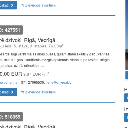
pskatīt
pievienot favorītiem
D: 427551
īrē dzīvokli Rīgā, Vecrīgā
2
ķu iela, 5. stāvs, 3 istabas, 76.00m
sards, logi vērsti mājas abās pusēs, guļamistabu skaits 2 gab., vannas
bu skaits 1 gab., sanitārais mezgls apvienots, viena telpa izolēta, slēgta
u telpa, uz trīs mēnešiem, ...
0.00 EUR
2
9.87 EUR / m
ne Johanna
, +371 27065530,
liene@cityreal.lv
P
pskatīt
pievienot favorītiem
I
D: 518059
īrē dzīvokli Rīgā, Vecrīgā