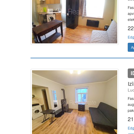
Fasā
apv
elek
22
Edg
A
I
Iz
Lud
Fas
aug
pake
21
Edg