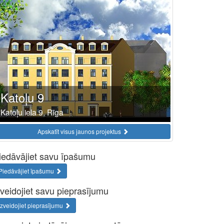
Katoļu 9
Katoļu iela 9, Rīga
Apskatīt visus jaunos projektus
iedāvājiet savu īpašumu
Piedāvājiet īpašumu
zveidojiet savu pieprasījumu
Izveidojiet pieprasījumu