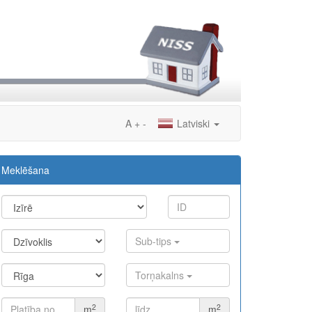
A
+
-
Latviski
Meklēšana
Sub-tips
Torņakalns
2
2
m
m