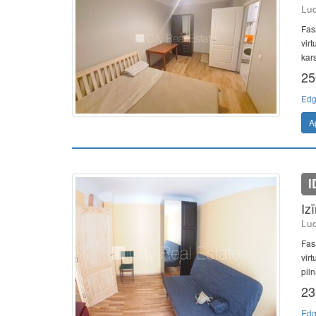
Lud
Fas
vir
kars
25
Edg
A
I
Iz
Lud
Fasā
vir
piln
23
Edg