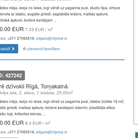
des māja, ieeja no ielas, logi vērsti uz pagalma pusi, studio tipa, virtuve
ienota ar istabu, augstie griesti, saglabāta krāsns, malkas apkure,
triskā apkure, boilers karstajam ...
0.00 EUR
2
7.33 EUR / m
ars
, +371 27065516,
edgars@cityreal.lv
pskatīt
pievienot favorītiem
D: 427242
īrē dzīvokli Rīgā, Torņakalnā
2
viķa iela, 2. stāvs, 1 istabas, 25.00m
ādes māja, ieeja no ielas, logi vērsti uz pagalma pusi, istaba izolēta 18 m2,
stie griesti, malkas apkure, boilers karstajam ūdenim, plastikāta stikla
šu logi, krāsotas sienas, ...
0.00 EUR
2
8.4 EUR / m
ars
, +371 27065516,
edgars@cityreal.lv