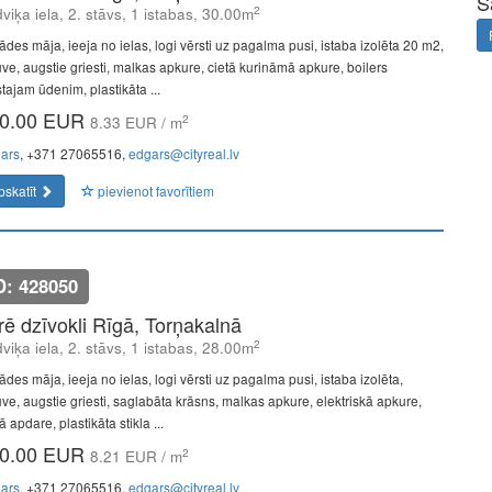
S
2
viķa iela, 2. stāvs, 1 istabas, 30.00m
ādes māja, ieeja no ielas, logi vērsti uz pagalma pusi, istaba izolēta 20 m2,
tuve, augstie griesti, malkas apkure, cietā kurināmā apkure, boilers
tajam ūdenim, plastikāta ...
0.00 EUR
2
8.33 EUR / m
ars
, +371 27065516,
edgars@cityreal.lv
pskatīt
pievienot favorītiem
D: 428050
īrē dzīvokli Rīgā, Torņakalnā
2
viķa iela, 2. stāvs, 1 istabas, 28.00m
des māja, ieeja no ielas, logi vērsti uz pagalma pusi, istaba izolēta,
tuve, augstie griesti, saglabāta krāsns, malkas apkure, elektriskā apkure,
ā apdare, plastikāta stikla ...
0.00 EUR
2
8.21 EUR / m
ars
, +371 27065516,
edgars@cityreal.lv