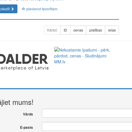
pskatīt
pievienot favorītiem
Kārtot:
ID
cenas
platības
ielas
a perfect representative of the new era: minimal fees of only
ment. Full functionality in a single app.
ājiet mums!
Vārds
E-pasts