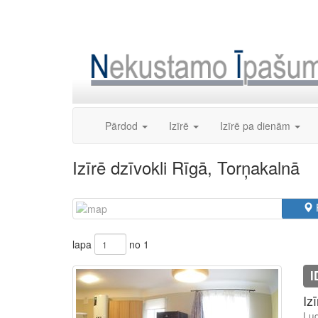
Skip
to
content
Pārdod
Izīrē
Izīrē pa dienām
Izīrē dzīvokli Rīgā, Torņakalnā
lapa
no 1
I
Iz
Lud