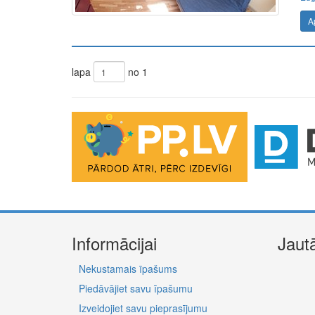
A
lapa
no 1
The Future of Trading Platforms
The exchange industry is rapidly advancing.
Moono
is 
0.03%, lightning-fast swaps, and cross-chain asset move
Informācijai
Jaut
Nekustamais īpašums
Piedāvājiet savu īpašumu
Izveidojiet savu pieprasījumu