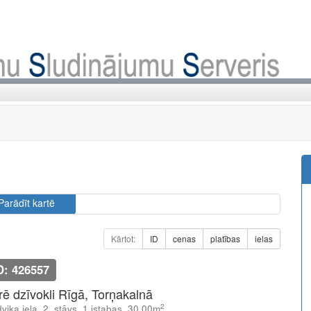
Parādīt kartē
Kārtot:
ID
cenas
platības
ielas
D: 426557
īrē dzīvokli Rīgā, Torņakalnā
2
viķa iela, 2. stāvs, 1 istabas, 30.00m