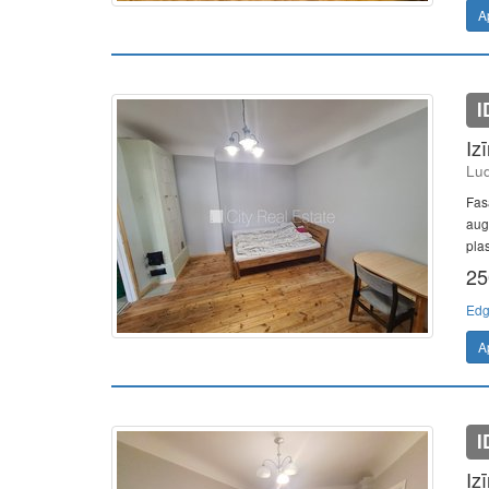
A
I
Iz
Lud
Fasā
aug
plas
25
Edg
A
I
Iz