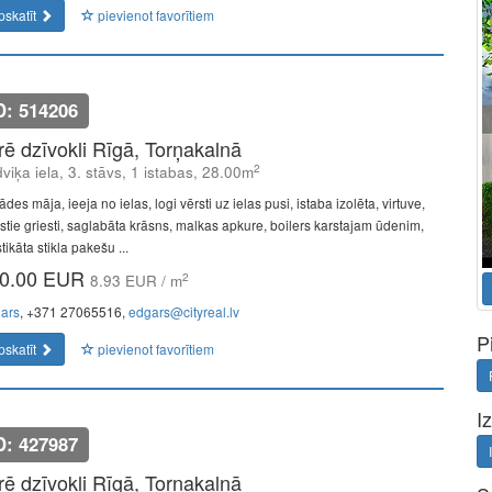
pskatīt
pievienot favorītiem
D: 514206
īrē dzīvokli Rīgā, Torņakalnā
2
viķa iela, 3. stāvs, 1 istabas, 28.00m
des māja, ieeja no ielas, logi vērsti uz ielas pusi, istaba izolēta, virtuve,
stie griesti, saglabāta krāsns, malkas apkure, boilers karstajam ūdenim,
tikāta stikla pakešu ...
0.00 EUR
2
8.93 EUR / m
ars
, +371 27065516,
edgars@cityreal.lv
P
pskatīt
pievienot favorītiem
I
D: 427987
īrē dzīvokli Rīgā, Torņakalnā