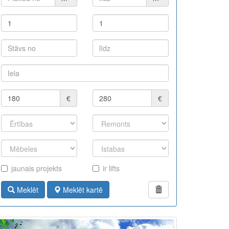
€
€
jaunais projekts
ir lifts
Meklēt
Meklēt kartē