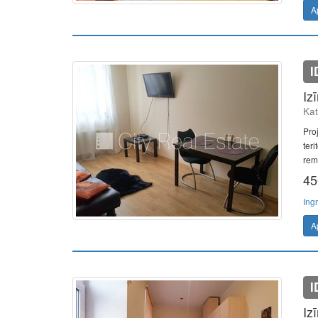
A
I
Iz
Kat
Pro
teri
remo
45
Ing
A
I
Iz