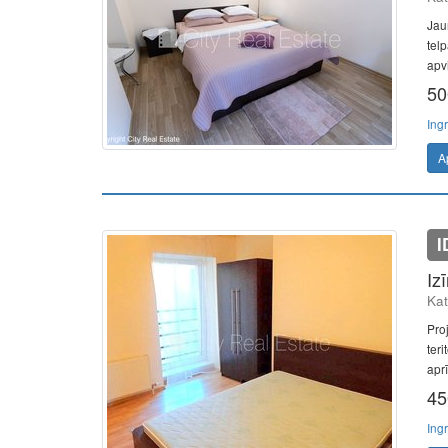
Jau
telp
apvi
50
Ing
A
I
Iz
Kat
Pro
teri
aprī
45
Ing