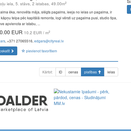
S
2
oļu iela, 5. stāvs, 2 istabas, 49.00m
alma ēka, renovēta māja, slēgts pagalms, ieeja no ielas un pagalma, ir
s, kāpņu telpa pēc kapitālā remonta, logi vērsti uz pagalma pusi, studio tipa,
uve apvienota ar istabu, ...
0.00 EUR
2
10.2 EUR / m
ars
, +371 27065516,
edgars@cityreal.lv
pskatīt
pievienot favorītiem
Kārtot:
ID
cenas
platības
ielas
a perfect representative of the new era: minimal fees of only
ment. Full functionality in a single app.