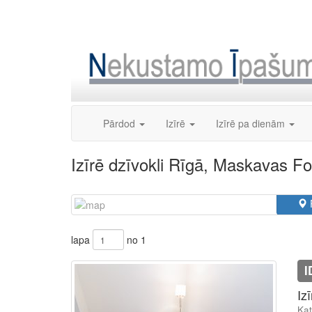
Skip
to
content
Pārdod
Izīrē
Izīrē pa dienām
Izīrē dzīvokli Rīgā, Maskavas Fo
lapa
no 1
I
Iz
Kat