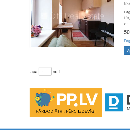
Kat
Pag
lift
virt
50
Edg
A
lapa
no 1
The Future of Trading Platforms
The exchange industry is rapidly advancing.
Moono
is 
0.03%, lightning-fast swaps, and cross-chain asset move