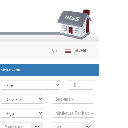
A
+
-
Latviski
Meklēšana
Sub-tips
Maskavas Forštate
2
2
m
m