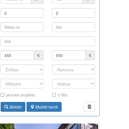
€
€
jaunais projekts
ir lifts
Meklēt
Meklēt kartē