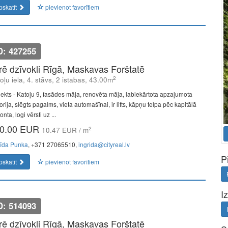
pskatīt
pievienot favorītiem
D: 427255
īrē dzīvokli Rīgā, Maskavas Forštatē
2
oļu iela, 4. stāvs, 2 istabas, 43.00m
jekts - Katoļu 9, fasādes māja, renovēta māja, labiekārtota apzaļumota
torija, slēgts pagalms, vieta automašīnai, ir lifts, kāpņu telpa pēc kapitālā
nta, logi vērsti uz ...
0.00 EUR
2
10.47 EUR / m
rīda Punka
, +371 27065510,
ingrida@cityreal.lv
P
pskatīt
pievienot favorītiem
I
D: 514093
īrē dzīvokli Rīgā, Maskavas Forštatē