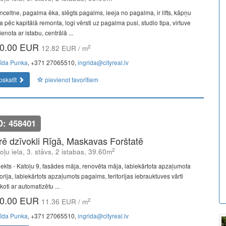
nceltne, pagalma ēka, slēgts pagalms, ieeja no pagalma, ir lifts, kāpņu
a pēc kapitālā remonta, logi vērsti uz pagalma pusi, studio tipa, virtuve
enota ar istabu, centrālā ...
0.00 EUR
2
12.82 EUR / m
rīda Punka
, +371 27065510,
ingrida@cityreal.lv
pskatīt
pievienot favorītiem
D: 458401
īrē dzīvokli Rīgā, Maskavas Forštatē
2
oļu iela, 3. stāvs, 2 istabas, 39.60m
jekts - Katoļu 9, fasādes māja, renovēta māja, labiekārtota apzaļumota
torija, labiekārtots apzaļumots pagalms, teritorijas iebrauktuves vārti
koti ar automatizētu ...
0.00 EUR
2
11.36 EUR / m
rīda Punka
, +371 27065510,
ingrida@cityreal.lv