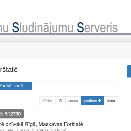
rštatē
Parādīt kartē
Kārtot:
ID
cenas
platības
ielas
D: 512730
īrē dzīvokli Rīgā, Maskavas Forštatē
2
oļu iela, 3. stāvs, 2 istabas, 39.00m