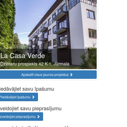
La Casa Verde
Dzintaru prospekts 42 K-1, Jūrmala
Apskatīt visus jaunos projektus
iedāvājiet savu īpašumu
Piedāvājiet īpašumu
zveidojiet savu pieprasījumu
Izveidojiet pieprasījumu