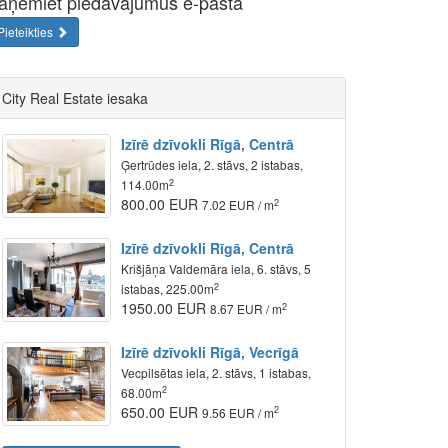
aņemiet piedāvājumus e-pastā
Pieteikties
City Real Estate iesaka
Izīrē dzīvokli Rīgā, Centrā
Ģertrūdes iela, 2. stāvs, 2 istabas,
2
114.00m
800.00 EUR
2
7.02 EUR / m
Izīrē dzīvokli Rīgā, Centrā
Krišjāņa Valdemāra iela, 6. stāvs, 5
2
istabas, 225.00m
1950.00 EUR
2
8.67 EUR / m
Izīrē dzīvokli Rīgā, Vecrīgā
Vecpilsētas iela, 2. stāvs, 1 istabas,
2
68.00m
650.00 EUR
2
9.56 EUR / m