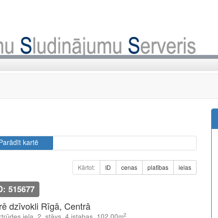
Parādīt kartē
Kārtot:
ID
cenas
platības
ielas
D: 515677
īrē dzīvokli Rīgā, Centrā
2
trūdes iela, 2. stāvs, 4 istabas, 102.00m