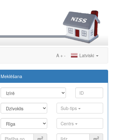
A
+
-
Latviski
Meklēšana
Sub-tips
Centrs
2
2
m
m