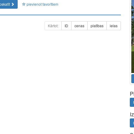
pskatīt
pievienot favorītiem
Kārtot:
ID
cenas
platības
ielas
a perfect representative of the new era: minimal fees of only
ment. Full functionality in a single app.
P
I