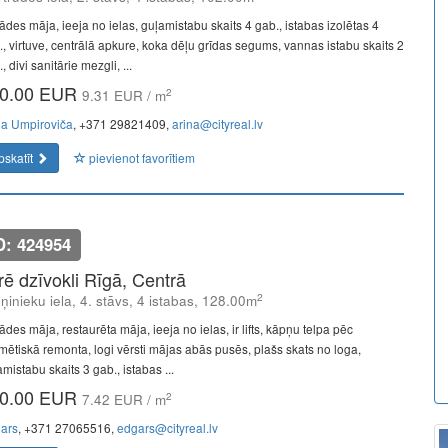
ādes māja, ieeja no ielas, guļamistabu skaits 4 gab., istabas izolētas 4
., virtuve, centrālā apkure, koka dēļu grīdas segums, vannas istabu skaits 2
, divi sanitārie mezgli, ...
0.00 EUR
2
9.31 EUR / m
na Umpiroviča
, +371 29821409,
arina@cityreal.lv
pskatīt
pievienot favorītiem
D: 424954
īrē dzīvokli Rīgā, Centrā
2
ņinieku iela, 4. stāvs, 4 istabas, 128.00m
des māja, restaurēta māja, ieeja no ielas, ir lifts, kāpņu telpa pēc
mētiskā remonta, logi vērsti mājas abās pusēs, plašs skats no loga,
mistabu skaits 3 gab., istabas ...
0.00 EUR
2
7.42 EUR / m
ars
, +371 27065516,
edgars@cityreal.lv