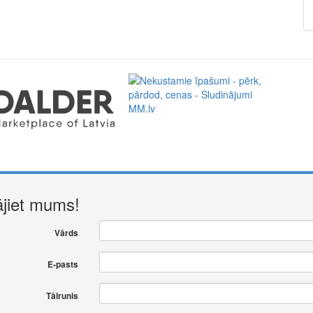
ājiet mums!
Vārds
E-pasts
Tālrunis