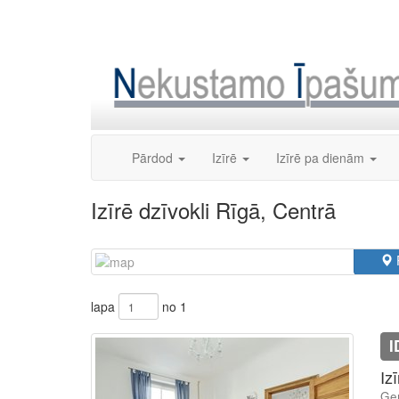
Skip
to
content
Pārdod
Izīrē
Izīrē pa dienām
Izīrē dzīvokli Rīgā, Centrā
lapa
no 1
I
Iz
Ģer