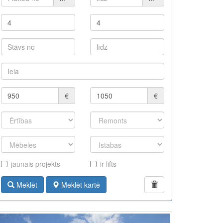
€
€
jaunais projekts
ir lifts
Meklēt
Meklēt kartē