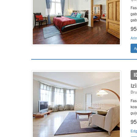
Fas
gab
gab.
95
Ari
A
I
Iz
Bru
Fasā
kos
guļa
95
Edg