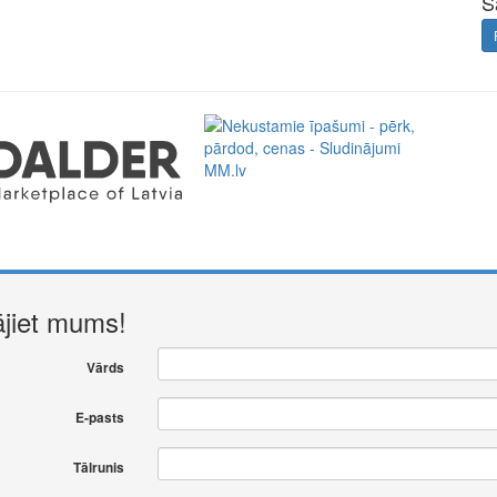
S
ājiet mums!
Vārds
E-pasts
Tālrunis