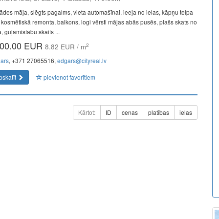
ādes māja, slēgts pagalms, vieta automašīnai, ieeja no ielas, kāpņu telpa
 kosmētiskā remonta, balkons, logi vērsti mājas abās pusēs, plašs skats no
, guļamistabu skaits ...
00.00 EUR
2
8.82 EUR / m
ars
, +371 27065516,
edgars@cityreal.lv
pskatīt
pievienot favorītiem
Kārtot:
ID
cenas
platības
ielas
a perfect representative of the new era: minimal fees of only
ment. Full functionality in a single app.