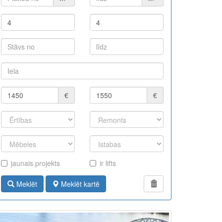
€
€
jaunais projekts
ir lifts
Meklēt
Meklēt kartē