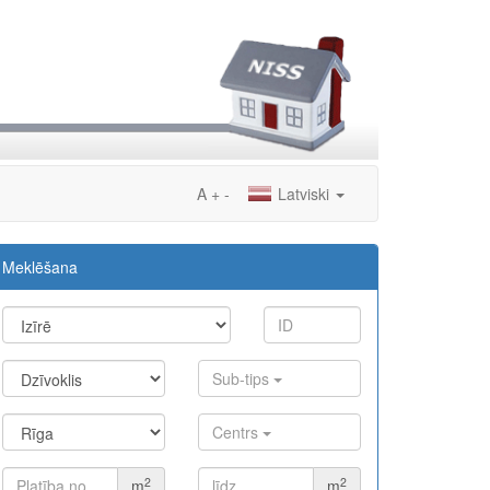
A
+
-
Latviski
Meklēšana
Sub-tips
Centrs
2
2
m
m