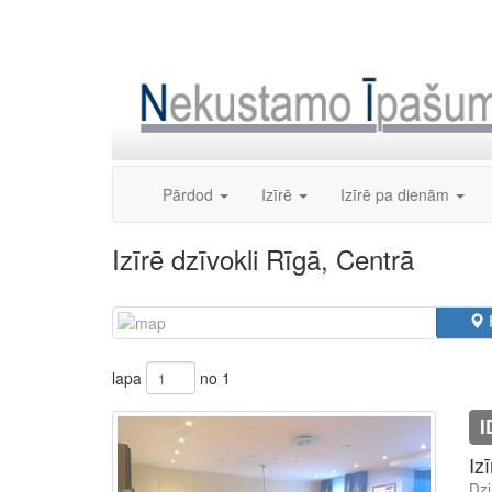
Skip
to
content
Pārdod
Izīrē
Izīrē pa dienām
Izīrē dzīvokli Rīgā, Centrā
lapa
no 1
I
Iz
Dzi