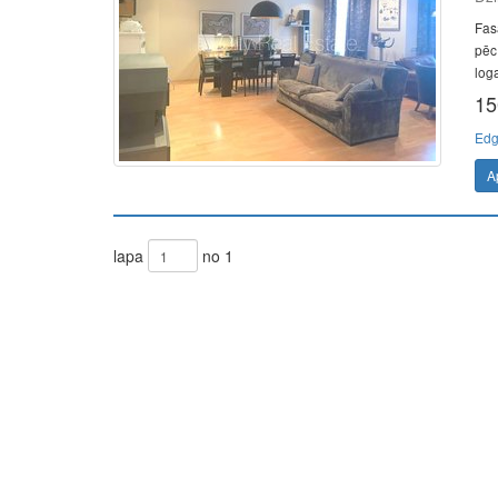
Fas
pēc
loga
15
Edg
A
lapa
no 1
The Future of Trading Platforms
The exchange industry is rapidly advancing.
Moono
is 
0.03%, lightning-fast swaps, and cross-chain asset move