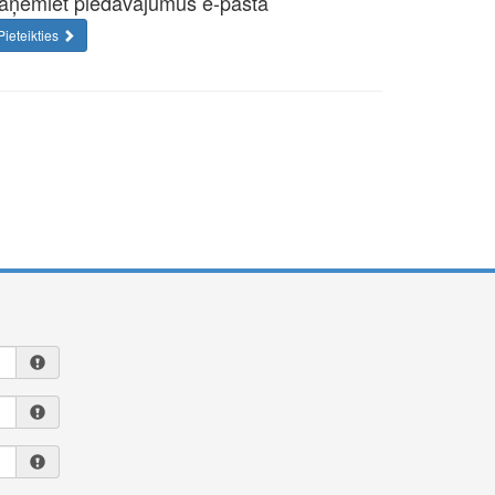
aņemiet piedāvājumus e-pastā
Pieteikties