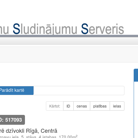
Parādīt kartē
Kārtot:
ID
cenas
platības
ielas
D: 517093
īrē dzīvokli Rīgā, Centrā
2
rnavu iela, 5. stāvs, 4 istabas, 170.00m