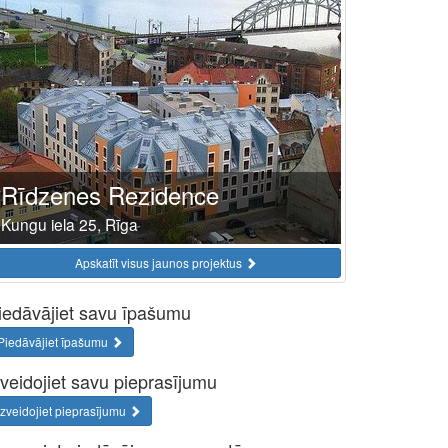
Rīdzenes Rezidence
Kungu iela 25, Rīga
Apskatīt visus jaunos projektus
iedāvājiet savu īpašumu
Piedāvājiet īpašumu
zveidojiet savu pieprasījumu
Izveidojiet pieprasījumu