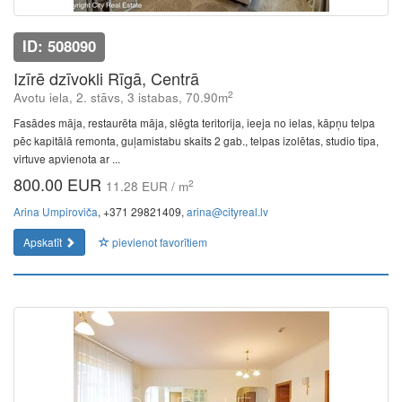
ID: 508090
Izīrē dzīvokli Rīgā, Centrā
2
Avotu iela, 2. stāvs, 3 istabas, 70.90m
Fasādes māja, restaurēta māja, slēgta teritorija, ieeja no ielas, kāpņu telpa
pēc kapitālā remonta, guļamistabu skaits 2 gab., telpas izolētas, studio tipa,
virtuve apvienota ar ...
800.00 EUR
2
11.28 EUR / m
Arina Umpiroviča
, +371 29821409,
arina@cityreal.lv
Apskatīt
pievienot favorītiem