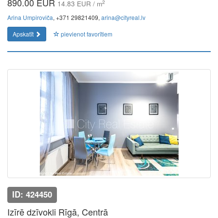
890.00 EUR
2
14.83 EUR / m
Arina Umpiroviča
, +371 29821409,
arina@cityreal.lv
Apskatīt
pievienot favorītiem
ID: 424450
Izīrē dzīvokli Rīgā, Centrā