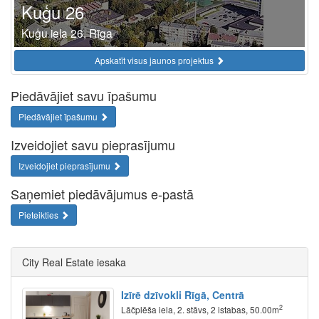
Kuģu 26
Kuģu iela 26, Rīga
Apskatīt visus jaunos projektus
Piedāvājiet savu īpašumu
Piedāvājiet īpašumu
Izveidojiet savu pieprasījumu
Izveidojiet pieprasījumu
Saņemiet piedāvājumus e-pastā
Pieteikties
City Real Estate iesaka
Izīrē dzīvokli Rīgā, Centrā
2
Lāčplēša iela, 2. stāvs, 2 istabas, 50.00m