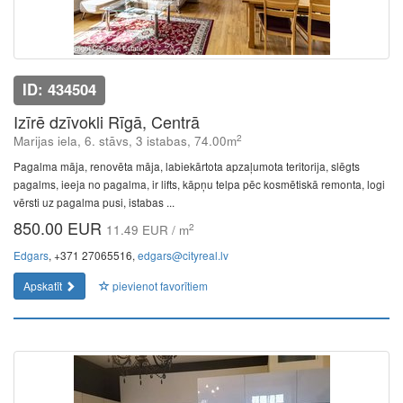
ID: 434504
Izīrē dzīvokli Rīgā, Centrā
2
Marijas iela, 6. stāvs, 3 istabas, 74.00m
Pagalma māja, renovēta māja, labiekārtota apzaļumota teritorija, slēgts
pagalms, ieeja no pagalma, ir lifts, kāpņu telpa pēc kosmētiskā remonta, logi
vērsti uz pagalma pusi, istabas ...
850.00 EUR
2
11.49 EUR / m
Edgars
, +371 27065516,
edgars@cityreal.lv
Apskatīt
pievienot favorītiem