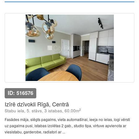
ID: 516576
Izīrē dzīvokli Rīgā, Centrā
2
Stabu iela, 5. stāvs, 3 istabas, 60.00m
Fasādes māja, slēgts pagalms, vieta automašīnai, ieeja no ielas, logi vērsti
uz pagalma pusi, istabas izolētas 2 gab., studio tipa, virtuve apvienota ar
viesistabu, garderobe, radiatori ar ...