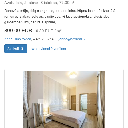
2
Avotu iela, 2. stāvs, 3 istabas, 77.00m
Renovēta māja, slēgts pagalms, ieeja no ielas, kāpņu telpa pēc kapitālā
remonta, istabas izolētas, studio tipa, virtuve apvienota ar viesistabu,
garderobe 3 m2, centrālā apkure, ...
800.00 EUR
2
10.39 EUR / m
Arina Umpiroviča
, +371 29821409,
arina@cityreal.lv
Apskatīt
pievienot favorītiem