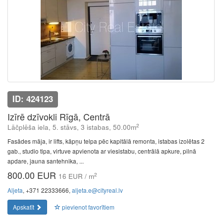
ID: 424123
Izīrē dzīvokli Rīgā, Centrā
2
Lāčplēša iela, 5. stāvs, 3 istabas, 50.00m
Fasādes māja, ir lifts, kāpņu telpa pēc kapitālā remonta, istabas izolētas 2
gab., studio tipa, virtuve apvienota ar viesistabu, centrālā apkure, pilnā
apdare, jauna santehnika, ...
800.00 EUR
2
16 EUR / m
Aljeta
, +371 22333666,
aljeta.e@cityreal.lv
Apskatīt
pievienot favorītiem