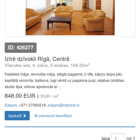
ID: 426277
Izīrē dzīvokli Rīgā, Centrā
2
Vīlandes iela, 4. stāvs, 3 istabas, 106.00m
Fasādes māja, renovēta māja, slēgts pagalms, ir lifts, kāpņu telpa pēc
kapitālā remonta, balkons, logi vērsti uz pagalma pusi, istabas izolētas,
studio tipa, virtuve apvienota ar ...
848.00 EUR
2
8 EUR / m
Edgars
, +371 27065516,
edgars@cityreal.lv
Apskatīt
pievienot favorītiem
lapa
no 1