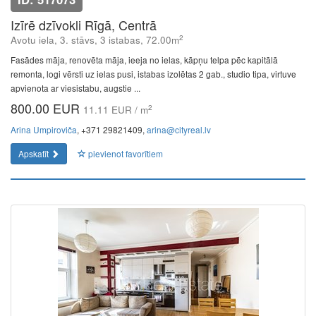
Izīrē dzīvokli Rīgā, Centrā
2
Avotu iela, 3. stāvs, 3 istabas, 72.00m
Fasādes māja, renovēta māja, ieeja no ielas, kāpņu telpa pēc kapitālā
remonta, logi vērsti uz ielas pusi, istabas izolētas 2 gab., studio tipa, virtuve
apvienota ar viesistabu, augstie ...
800.00 EUR
2
11.11 EUR / m
Arina Umpiroviča
, +371 29821409,
arina@cityreal.lv
Apskatīt
pievienot favorītiem