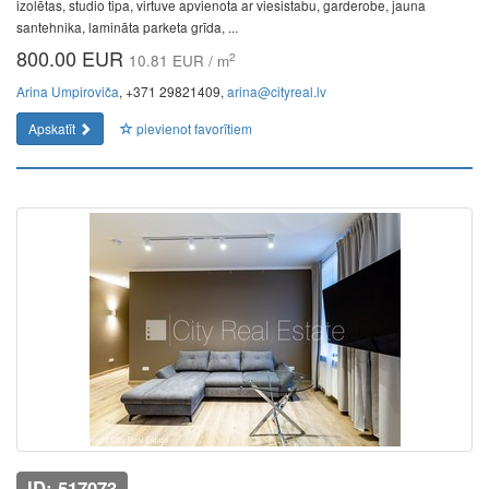
izolētas, studio tipa, virtuve apvienota ar viesistabu, garderobe, jauna
santehnika, lamināta parketa grīda, ...
800.00 EUR
2
10.81 EUR / m
Arina Umpiroviča
, +371 29821409,
arina@cityreal.lv
Apskatīt
pievienot favorītiem
ID: 517073