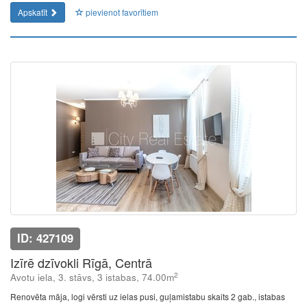
Apskatīt
pievienot favorītiem
ID: 427109
Izīrē dzīvokli Rīgā, Centrā
2
Avotu iela, 3. stāvs, 3 istabas, 74.00m
Renovēta māja, logi vērsti uz ielas pusi, guļamistabu skaits 2 gab., istabas