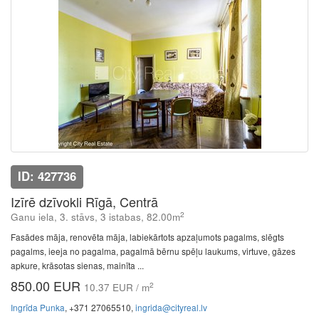
ID: 427736
Izīrē dzīvokli Rīgā, Centrā
2
Ganu iela, 3. stāvs, 3 istabas, 82.00m
Fasādes māja, renovēta māja, labiekārtots apzaļumots pagalms, slēgts
pagalms, ieeja no pagalma, pagalmā bērnu spēļu laukums, virtuve, gāzes
apkure, krāsotas sienas, mainīta ...
850.00 EUR
2
10.37 EUR / m
Ingrīda Punka
, +371 27065510,
ingrida@cityreal.lv