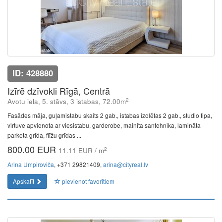
ID: 428880
Izīrē dzīvokli Rīgā, Centrā
2
Avotu iela, 5. stāvs, 3 istabas, 72.00m
Fasādes māja, guļamistabu skaits 2 gab., istabas izolētas 2 gab., studio tipa,
virtuve apvienota ar viesistabu, garderobe, mainīta santehnika, lamināta
parketa grīda, flīžu grīdas ...
800.00 EUR
2
11.11 EUR / m
Arina Umpiroviča
, +371 29821409,
arina@cityreal.lv
Apskatīt
pievienot favorītiem