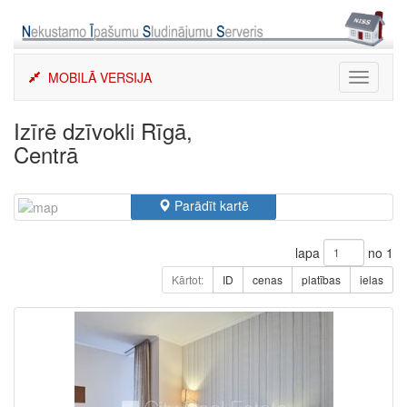
Skip
to
content
MOBILĀ VERSIJA
Toggle
navigati
Izīrē dzīvokli Rīgā,
Centrā
Parādīt kartē
lapa
no 1
Kārtot:
ID
cenas
platības
ielas