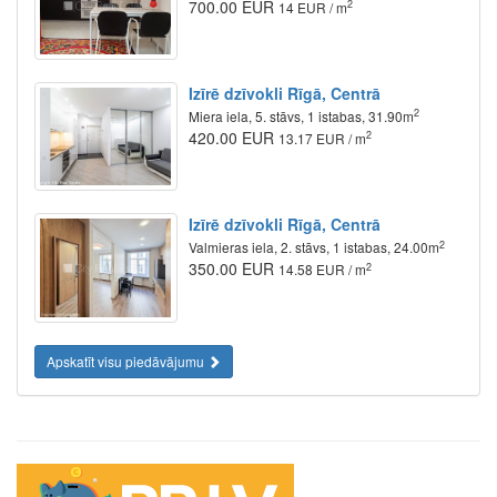
700.00 EUR
2
14 EUR / m
Izīrē dzīvokli Rīgā, Centrā
2
Miera iela, 5. stāvs, 1 istabas, 31.90m
420.00 EUR
2
13.17 EUR / m
Izīrē dzīvokli Rīgā, Centrā
2
Valmieras iela, 2. stāvs, 1 istabas, 24.00m
350.00 EUR
2
14.58 EUR / m
Apskatīt visu piedāvājumu