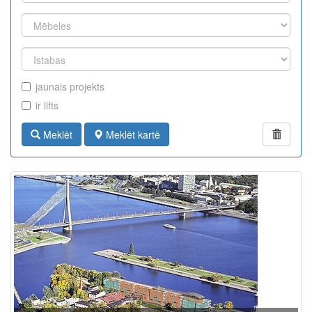
jaunais projekts
ir lifts
Meklēt
Meklēt kartē