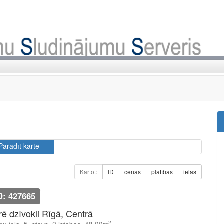
Parādīt kartē
Kārtot:
ID
cenas
platības
ielas
D: 427665
īrē dzīvokli Rīgā, Centrā
2