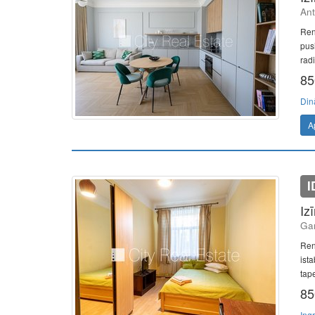
Ant
Reno
pusi
radi
85
Din
A
I
Iz
Gan
Ren
ista
tape
85
Ing