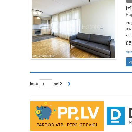
Iz
Rūp
Pro
paze
virt
85
Ari
A
lapa
no 2
The Future of Trading Platforms
The exchange industry is rapidly advancing.
Moono
is 
0.03%, lightning-fast swaps, and cross-chain asset move