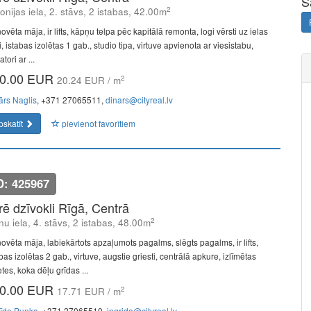
S
2
onijas iela, 2. stāvs, 2 istabas, 42.00m
vēta māja, ir lifts, kāpņu telpa pēc kapitālā remonta, logi vērsti uz ielas
, istabas izolētas 1 gab., studio tipa, virtuve apvienota ar viesistabu,
atori ar ...
0.00 EUR
2
20.24 EUR / m
ārs Naglis
, +371 27065511,
dinars@cityreal.lv
pskatīt
pievienot favorītiem
D: 425967
īrē dzīvokli Rīgā, Centrā
2
u iela, 4. stāvs, 2 istabas, 48.00m
ovēta māja, labiekārtots apzaļumots pagalms, slēgts pagalms, ir lifts,
bas izolētas 2 gab., virtuve, augstie griesti, centrālā apkure, izlīmētas
tes, koka dēļu grīdas ...
0.00 EUR
2
17.71 EUR / m
rīda Punka
, +371 27065510,
ingrida@cityreal.lv