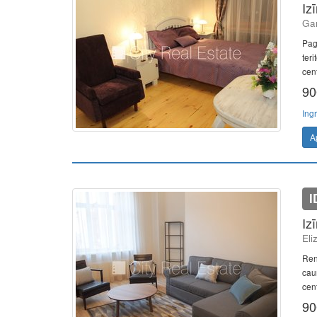
Iz
Gan
Pag
ter
cent
90
Ing
A
I
Iz
Eli
Ren
caur
cent
90