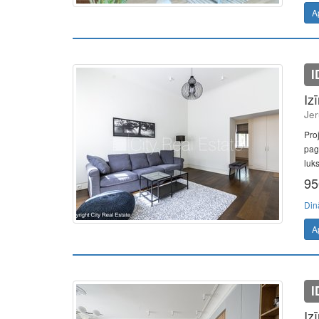
A
I
Iz
Jer
Pro
pag
luks
95
Din
A
I
Iz