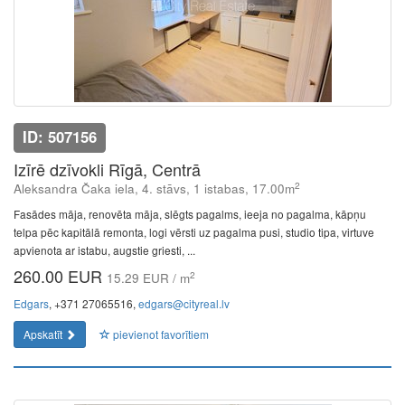
ID: 507156
Izīrē dzīvokli Rīgā, Centrā
2
Aleksandra Čaka iela, 4. stāvs, 1 istabas, 17.00m
Fasādes māja, renovēta māja, slēgts pagalms, ieeja no pagalma, kāpņu
telpa pēc kapitālā remonta, logi vērsti uz pagalma pusi, studio tipa, virtuve
apvienota ar istabu, augstie griesti, ...
260.00 EUR
2
15.29 EUR / m
Edgars
, +371 27065516,
edgars@cityreal.lv
Apskatīt
pievienot favorītiem