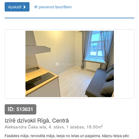
Apskatīt
pievienot favorītiem
ID: 513631
Izīrē dzīvokli Rīgā, Centrā
2
Aleksandra Čaka iela, 4. stāvs, 1 istabas, 18.00m
Fasādes māja, renovēta māja, ieeja no ielas un pagalma, kāpņu telpa pēc