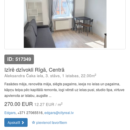
ID: 517349
Izīrē dzīvokli Rīgā, Centrā
2
Aleksandra Čaka iela, 3. stāvs, 1 istabas, 22.00m
Fasādes māja, renovēta māja, slēgts pagalms, ieeja no ielas un pagalma,
kāpņu telpa pēc kapitālā remonta, logi vērsti uz ielas pusi, studio tipa, virtuve
apvienota ar istabu, augstie ...
270.00 EUR
2
12.27 EUR / m
Edgars
, +371 27065516,
edgars@cityreal.lv
Apskatīt
pievienot favorītiem