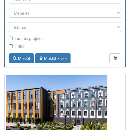
jaunais projekts
ir lifts
Meklēt
Meklēt kartē