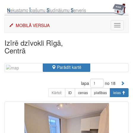
Skip
to
content
MOBILĀ VERSIJA
Toggle
navigati
Izīrē dzīvokli Rīgā,
Centrā
Parādīt kartē
lapa
no 18
Kārtot:
ID
cenas
platības
ielas