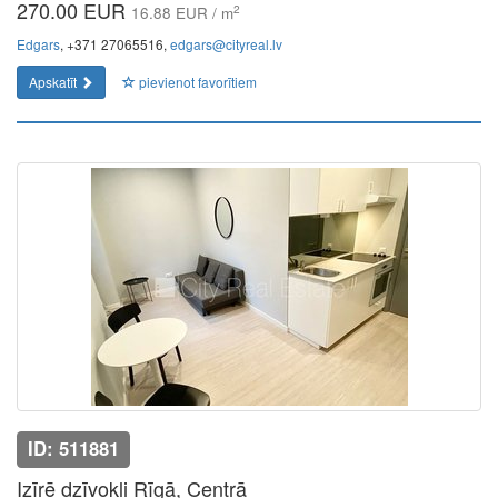
270.00 EUR
2
16.88 EUR / m
Edgars
, +371 27065516,
edgars@cityreal.lv
Apskatīt
pievienot favorītiem
ID: 511881
Izīrē dzīvokli Rīgā, Centrā