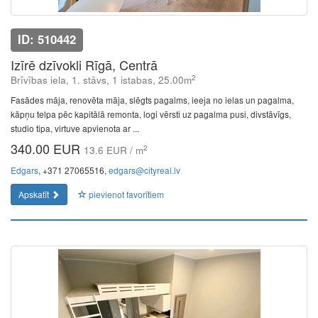
ID: 510442
Izīrē dzīvokli Rīgā, Centrā
2
Brīvības iela, 1. stāvs, 1 istabas, 25.00m
Fasādes māja, renovēta māja, slēgts pagalms, ieeja no ielas un pagalma,
kāpņu telpa pēc kapitālā remonta, logi vērsti uz pagalma pusi, divstāvīgs,
studio tipa, virtuve apvienota ar ...
340.00 EUR
2
13.6 EUR / m
Edgars
, +371 27065516,
edgars@cityreal.lv
Apskatīt
pievienot favorītiem