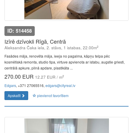
ID: 514458
Izīrē dzīvokli Rīgā, Centrā
2
Aleksandra Čaka iela, 2. stāvs, 1 istabas, 22.00m
Fasādes māja, renovēta māja, ieeja no pagalma, kāpņu telpa pēc
kosmētiskā remonta, studio tipa, virtuve apvienota ar istabu, augstie griesti,
centrālā apkure, pilnā apdare, plastikāta ...
270.00 EUR
2
12.27 EUR / m
Edgars
, +371 27065516,
edgars@cityreal.lv
Apskatīt
pievienot favorītiem