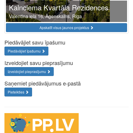
Kalnciema Kvartāla Rezidences
Valentīna iela 16, Āgenskalns, Rīga
Apskatīt visus jaunos projektus
Piedāvājiet savu īpašumu
Piedāvājiet īpašumu
Izveidojiet savu pieprasījumu
Izveidojiet pieprasījumu
Saņemiet piedāvājumus e-pastā
Pieteikties