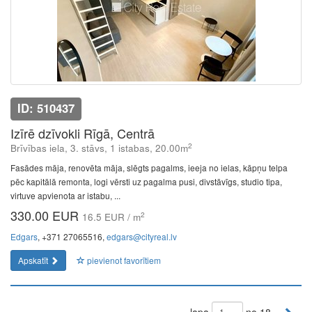
ID: 510437
Izīrē dzīvokli Rīgā, Centrā
2
Brīvības iela, 3. stāvs, 1 istabas, 20.00m
Fasādes māja, renovēta māja, slēgts pagalms, ieeja no ielas, kāpņu telpa
pēc kapitālā remonta, logi vērsti uz pagalma pusi, divstāvīgs, studio tipa,
virtuve apvienota ar istabu, ...
330.00 EUR
2
16.5 EUR / m
Edgars
, +371 27065516,
edgars@cityreal.lv
Apskatīt
pievienot favorītiem
lapa
no 18