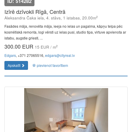
ID: 514282
Izīrē dzīvokli Rīgā, Centrā
2
Aleksandra Čaka iela, 4. stāvs, 1 istabas, 20.00m
Fasādes māja, renovēta māja, ieeja no ielas un pagalma, kāpņu telpa pēc
kosmētiskā remonta, logi vērsti uz ielas pusi, studio tipa, virtuve apvienota ar
istabu, augstie griesti, ...
300.00 EUR
2
15 EUR / m
Edgars
, +371 27065516,
edgars@cityreal.lv
Apskatīt
pievienot favorītiem