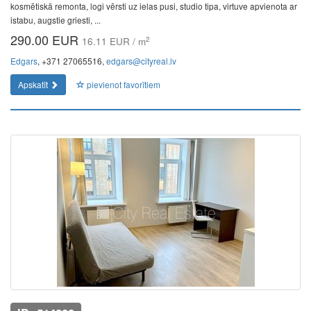
kosmētiskā remonta, logi vērsti uz ielas pusi, studio tipa, virtuve apvienota ar
istabu, augstie griesti, ...
290.00 EUR
2
16.11 EUR / m
Edgars
, +371 27065516,
edgars@cityreal.lv
Apskatīt
pievienot favorītiem