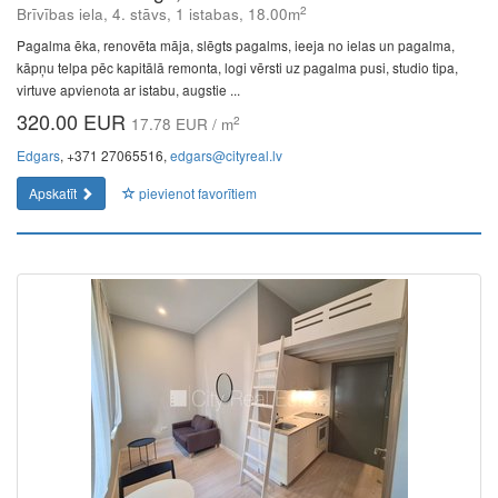
2
Brīvības iela, 4. stāvs, 1 istabas, 18.00m
Pagalma ēka, renovēta māja, slēgts pagalms, ieeja no ielas un pagalma,
kāpņu telpa pēc kapitālā remonta, logi vērsti uz pagalma pusi, studio tipa,
virtuve apvienota ar istabu, augstie ...
320.00 EUR
2
17.78 EUR / m
Edgars
, +371 27065516,
edgars@cityreal.lv
Apskatīt
pievienot favorītiem