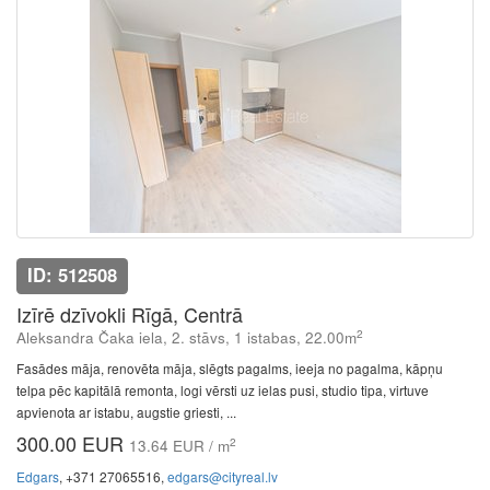
ID: 512508
Izīrē dzīvokli Rīgā, Centrā
2
Aleksandra Čaka iela, 2. stāvs, 1 istabas, 22.00m
Fasādes māja, renovēta māja, slēgts pagalms, ieeja no pagalma, kāpņu
telpa pēc kapitālā remonta, logi vērsti uz ielas pusi, studio tipa, virtuve
apvienota ar istabu, augstie griesti, ...
300.00 EUR
2
13.64 EUR / m
Edgars
, +371 27065516,
edgars@cityreal.lv