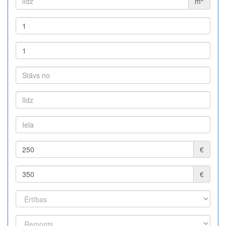
m
€
€