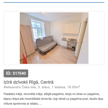
ID: 517540
Izīrē dzīvokli Rīgā, Centrā
2
Aleksandra Čaka iela, 3. stāvs, 1 istabas, 16.00m
Fasādes māja, renovēta māja, slēgts pagalms, ieeja no ielas un pagalma,
kāpņu telpa pēc kosmētiskā remonta, logi vērsti uz pagalma pusi, studio tipa,
virtuve apvienota ar istabu, ...