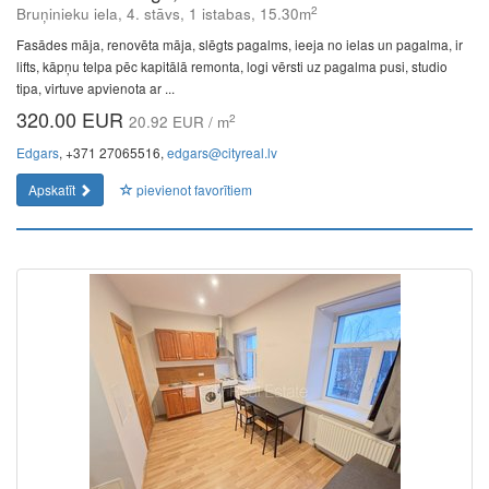
2
Bruņinieku iela, 4. stāvs, 1 istabas, 15.30m
Fasādes māja, renovēta māja, slēgts pagalms, ieeja no ielas un pagalma, ir
lifts, kāpņu telpa pēc kapitālā remonta, logi vērsti uz pagalma pusi, studio
tipa, virtuve apvienota ar ...
320.00 EUR
2
20.92 EUR / m
Edgars
, +371 27065516,
edgars@cityreal.lv
Apskatīt
pievienot favorītiem