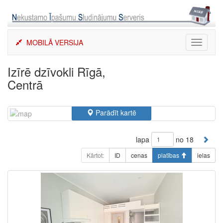
Skip
to
content
MOBILĀ VERSIJA
Toggle
navigati
Izīrē dzīvokli Rīgā,
Centrā
Parādīt kartē
lapa
no 18
Kārtot:
ID
cenas
platības
ielas