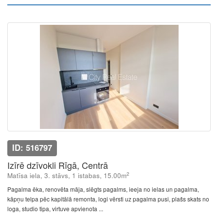
ID: 516797
Izīrē dzīvokli Rīgā, Centrā
2
Matīsa iela, 3. stāvs, 1 istabas, 15.00m
Pagalma ēka, renovēta māja, slēgts pagalms, ieeja no ielas un pagalma,
kāpņu telpa pēc kapitālā remonta, logi vērsti uz pagalma pusi, plašs skats no
loga, studio tipa, virtuve apvienota ...