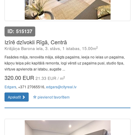
ID: 515137
Izīrē dzīvokli Rīgā, Centrā
2
Krišjāņa Barona iela, 3. stāvs, 1 istabas, 15.00m
Fasādes māja, renovēta māja, slēgts pagalms, ieeja no ielas un pagalma,
kāpņu telpa pēc kapitālā remonta, logi vērsti uz pagalma pusi, studio tipa,
virtuve apvienota ar istabu, augstie ...
320.00 EUR
2
21.33 EUR / m
Edgars
, +371 27065516,
edgars@cityreal.lv
Apskatīt
pievienot favorītiem