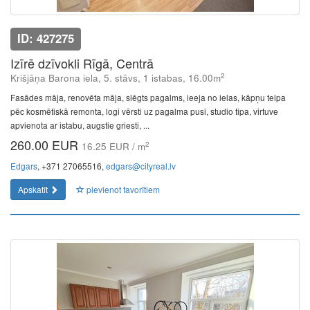
ID: 427275
Izīrē dzīvokli Rīgā, Centrā
2
Krišjāņa Barona iela, 5. stāvs, 1 istabas, 16.00m
Fasādes māja, renovēta māja, slēgts pagalms, ieeja no ielas, kāpņu telpa
pēc kosmētiskā remonta, logi vērsti uz pagalma pusi, studio tipa, virtuve
apvienota ar istabu, augstie griesti, ...
260.00 EUR
2
16.25 EUR / m
Edgars
, +371 27065516,
edgars@cityreal.lv
Apskatīt
pievienot favorītiem