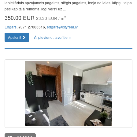
labiekārtots apzaļumots pagalms, slēgts pagalms, ieeja no ielas, kāpņu telpa
pēc kapitālā remonta, logi vērsti uz ...
350.00 EUR
2
23.33 EUR / m
Edgars
, +371 27065516,
edgars@cityreal.lv
Apskatīt
pievienot favorītiem