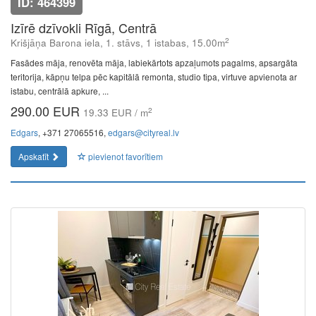
ID: 464399
Izīrē dzīvokli Rīgā, Centrā
2
Krišjāņa Barona iela, 1. stāvs, 1 istabas, 15.00m
Fasādes māja, renovēta māja, labiekārtots apzaļumots pagalms, apsargāta
teritorija, kāpņu telpa pēc kapitālā remonta, studio tipa, virtuve apvienota ar
istabu, centrālā apkure, ...
290.00 EUR
2
19.33 EUR / m
Edgars
, +371 27065516,
edgars@cityreal.lv
Apskatīt
pievienot favorītiem