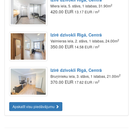
2
Miera iela, 5. stāvs, 1 istabas, 31.90m
420.00 EUR
2
13.17 EUR / m
Izīrē dzīvokli Rīgā, Centrā
2
Valmieras iela, 2. stāvs, 1 istabas, 24.00m
350.00 EUR
2
14.58 EUR / m
Izīrē dzīvokli Rīgā, Centrā
2
Bruņinieku iela, 3. stāvs, 1 istabas, 21.00m
370.00 EUR
2
17.62 EUR / m
Apskatīt visu piedāvājumu