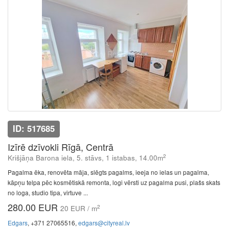
ID: 517685
Izīrē dzīvokli Rīgā, Centrā
2
Krišjāņa Barona iela, 5. stāvs, 1 istabas, 14.00m
Pagalma ēka, renovēta māja, slēgts pagalms, ieeja no ielas un pagalma,
kāpņu telpa pēc kosmētiskā remonta, logi vērsti uz pagalma pusi, plašs skats
no loga, studio tipa, virtuve ...
280.00 EUR
2
20 EUR / m
Edgars
, +371 27065516,
edgars@cityreal.lv