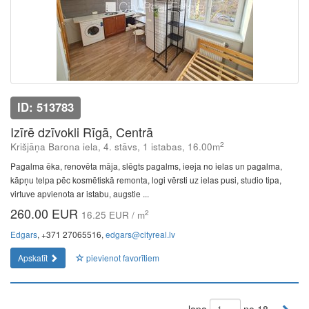
ID: 513783
Izīrē dzīvokli Rīgā, Centrā
2
Krišjāņa Barona iela, 4. stāvs, 1 istabas, 16.00m
Pagalma ēka, renovēta māja, slēgts pagalms, ieeja no ielas un pagalma,
kāpņu telpa pēc kosmētiskā remonta, logi vērsti uz ielas pusi, studio tipa,
virtuve apvienota ar istabu, augstie ...
260.00 EUR
2
16.25 EUR / m
Edgars
, +371 27065516,
edgars@cityreal.lv
Apskatīt
pievienot favorītiem
lapa
no 18