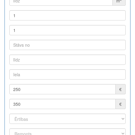
m
€
€