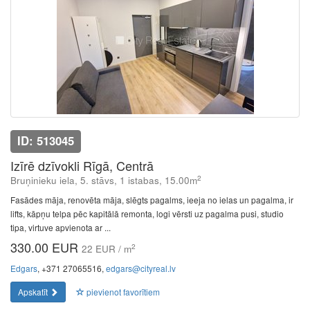
ID: 513045
Izīrē dzīvokli Rīgā, Centrā
2
Bruņinieku iela, 5. stāvs, 1 istabas, 15.00m
Fasādes māja, renovēta māja, slēgts pagalms, ieeja no ielas un pagalma, ir
lifts, kāpņu telpa pēc kapitālā remonta, logi vērsti uz pagalma pusi, studio
tipa, virtuve apvienota ar ...
330.00 EUR
2
22 EUR / m
Edgars
, +371 27065516,
edgars@cityreal.lv
Apskatīt
pievienot favorītiem