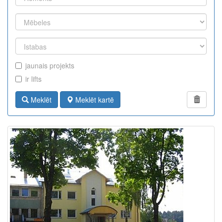
jaunais projekts
ir lifts
Meklēt
Meklēt kartē