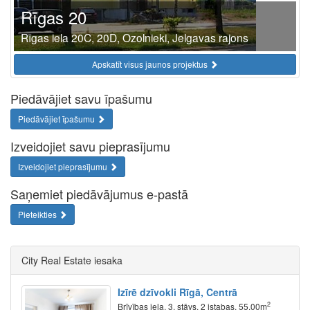
Rīgas 20
Rīgas iela 20C, 20D, Ozolnieki, Jelgavas rajons
Apskatīt visus jaunos projektus
Piedāvājiet savu īpašumu
Piedāvājiet īpašumu
Izveidojiet savu pieprasījumu
Izveidojiet pieprasījumu
Saņemiet piedāvājumus e-pastā
Pieteikties
City Real Estate iesaka
Izīrē dzīvokli Rīgā, Centrā
2
Brīvības iela, 3. stāvs, 2 istabas, 55.00m