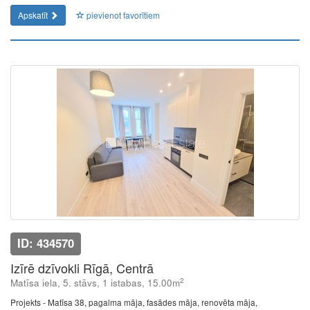
Apskatīt
pievienot favorītiem
ID: 434570
Izīrē dzīvokli Rīgā, Centrā
2
Matīsa iela, 5. stāvs, 1 istabas, 15.00m
Projekts - Matīsa 38, pagalma māja, fasādes māja, renovēta māja,