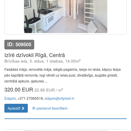
ID: 509505
Izīrē dzīvokli Rīgā, Centrā
2
Brīvības iela, 3. stāvs, 1 istabas, 14.00m
Fasādes māja, renovēta māja, slēgts pagalms, ieeja no ielas, kāpņu telpa
pēc kapitālā remonta, logi vērsti uz ielas pusi, divstāvīgs, augstie griesti,
centrālā apkure, apkures ...
320.00 EUR
2
22.86 EUR / m
Edgars
, +371 27065516,
edgars@cityreal.lv
Apskatīt
pievienot favorītiem