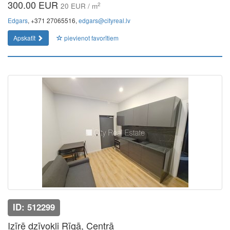
300.00 EUR
2
20 EUR / m
Edgars
, +371 27065516,
edgars@cityreal.lv
Apskatīt
pievienot favorītiem
ID: 512299
Izīrē dzīvokli Rīgā, Centrā