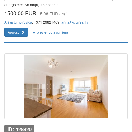
energo efektīva māja, labiekārtota ...
1500.00 EUR
2
15.08 EUR / m
Arina Umpiroviča
, +371 29821409,
arina@cityreal.lv
Apskatīt
pievienot favorītiem
ID: 428920