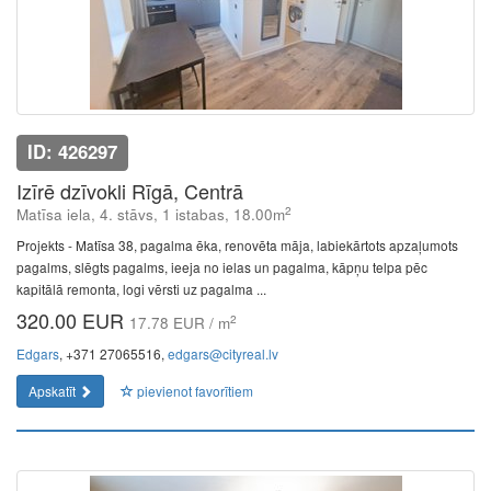
ID: 426297
Izīrē dzīvokli Rīgā, Centrā
2
Matīsa iela, 4. stāvs, 1 istabas, 18.00m
Projekts - Matīsa 38, pagalma ēka, renovēta māja, labiekārtots apzaļumots
pagalms, slēgts pagalms, ieeja no ielas un pagalma, kāpņu telpa pēc
kapitālā remonta, logi vērsti uz pagalma ...
320.00 EUR
2
17.78 EUR / m
Edgars
, +371 27065516,
edgars@cityreal.lv
Apskatīt
pievienot favorītiem