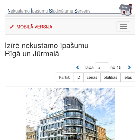
Skip
to
content
MOBILĀ VERSIJA
Toggle
navigati
Izīrē nekustamo īpašumu
Rīgā un Jūrmalā
lapa
no 15
Kārtot:
ID
cenas
platības
ielas