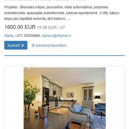
Projekts - Skanstes mājas, jaunceltne, vieta automašīnai, pazemes
autostāvvieta, apsargāta autostāvvieta, luksuss apartamenti , ir lifts, kāpņu
telpa pēc kapitālā remonta, divi balkoni, ...
1600.00 EUR
2
15.38 EUR / m
Aljeta
, +371 22333666,
aljeta.e@cityreal.lv
Apskatīt
pievienot favorītiem