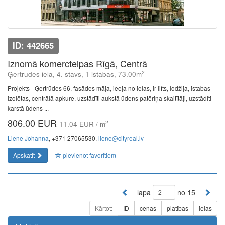
ID: 442665
Iznomā komerctelpas Rīgā, Centrā
2
Ģertrūdes iela, 4. stāvs, 1 istabas, 73.00m
Projekts - Ģertrūdes 66, fasādes māja, ieeja no ielas, ir lifts, lodžija, istabas
izolētas, centrālā apkure, uzstādīti aukstā ūdens patēriņa skaitītāji, uzstādīti
karstā ūdens ...
806.00 EUR
2
11.04 EUR / m
Liene Johanna
, +371 27065530,
liene@cityreal.lv
Apskatīt
pievienot favorītiem
lapa
no 15
Kārtot:
ID
cenas
platības
ielas
The Future of Trading Platforms