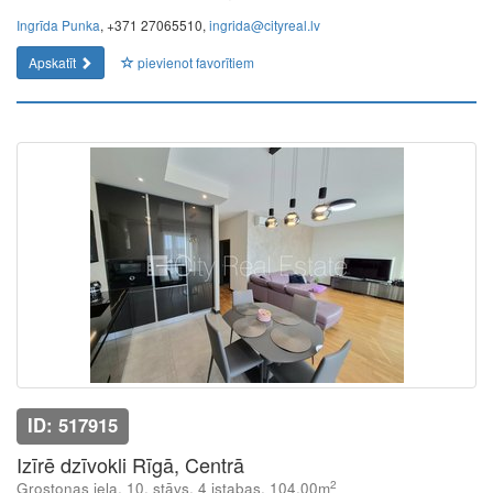
Ingrīda Punka
, +371 27065510,
ingrida@cityreal.lv
Apskatīt
pievienot favorītiem
ID: 517915
Izīrē dzīvokli Rīgā, Centrā
2
Grostonas iela, 10. stāvs, 4 istabas, 104.00m