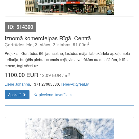
ID: 514390
Iznomā komerctelpas Rīgā, Centrā
2
Ģertrūdes iela, 3. stāvs, 2 istabas, 91.00m
Projekts - Ģertrūdes 66, jaunceltne, fasādes māja, labiekārtota apzaļumota
teritorija, bruģēts piebraucamais ceļš, vieta vairākām automašīnām, ir lifts,
terase, logi vērsti uz ...
1100.00 EUR
2
12.09 EUR / m
Liene Johanna
, +371 27065530,
liene@cityreal.lv
Apskatīt
pievienot favorītiem