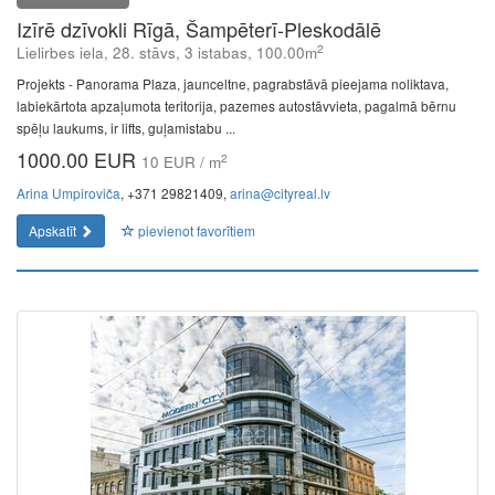
Izīrē dzīvokli Rīgā, Šampēterī-Pleskodālē
2
Lielirbes iela, 28. stāvs, 3 istabas, 100.00m
Projekts - Panorama Plaza, jaunceltne, pagrabstāvā pieejama noliktava,
labiekārtota apzaļumota teritorija, pazemes autostāvvieta, pagalmā bērnu
spēļu laukums, ir lifts, guļamistabu ...
1000.00 EUR
2
10 EUR / m
Arina Umpiroviča
, +371 29821409,
arina@cityreal.lv
Apskatīt
pievienot favorītiem