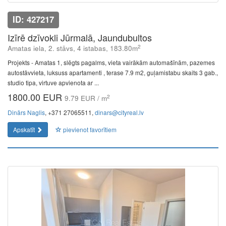
ID: 427217
Izīrē dzīvokli Jūrmalā, Jaundubultos
2
Amatas iela, 2. stāvs, 4 istabas, 183.80m
Projekts - Amatas 1, slēgts pagalms, vieta vairākām automašīnām, pazemes
autostāvvieta, luksuss apartamenti , terase 7.9 m2, guļamistabu skaits 3 gab.,
studio tipa, virtuve apvienota ar ...
1800.00 EUR
2
9.79 EUR / m
Dinārs Naglis
, +371 27065511,
dinars@cityreal.lv
Apskatīt
pievienot favorītiem