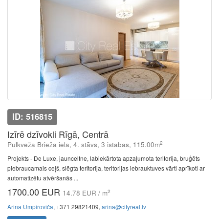
ID: 516815
Izīrē dzīvokli Rīgā, Centrā
2
Pulkveža Brieža iela, 4. stāvs, 3 istabas, 115.00m
Projekts - De Luxe, jaunceltne, labiekārtota apzaļumota teritorija, bruģēts
piebraucamais ceļš, slēgta teritorija, teritorijas iebrauktuves vārti aprīkoti ar
automatizētu atvēršanās ...
1700.00 EUR
2
14.78 EUR / m
Arina Umpiroviča
, +371 29821409,
arina@cityreal.lv