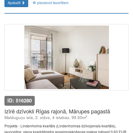
Apskatīt
pievienot favorītiem
ID: 516280
Izīrē dzīvokli Rīgas rajonā, Mārupes pagastā
2
Malduguņu iela, 2. stāvs, 4 istabas, 99.50m
Projekts - Lindenholma kvartāls (Lindenholmas dzīvojamais kvartāls),
jaunceltne, viena kvadrātmetra apsaimniekošanas maksa mēnesī 0,63 EUR,