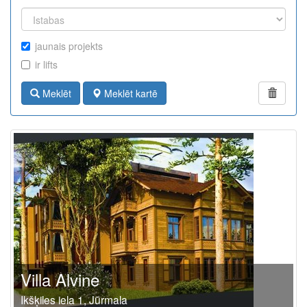
jaunais projekts
ir lifts
Meklēt
Meklēt kartē
Villa Alvine
Ikšķiles iela 1, Jūrmala