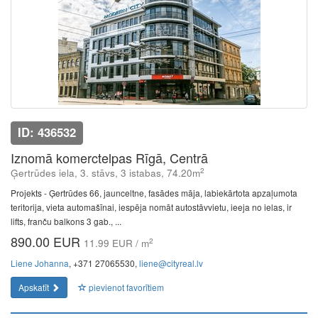
ID: 436532
Iznomā komerctelpas Rīgā, Centrā
2
Ģertrūdes iela, 3. stāvs, 3 istabas, 74.20m
Projekts - Ģertrūdes 66, jaunceltne, fasādes māja, labiekārtota apzaļumota
teritorija, vieta automašīnai, iespēja nomāt autostāvvietu, ieeja no ielas, ir
lifts, franču balkons 3 gab., ...
890.00 EUR
2
11.99 EUR / m
Liene Johanna
, +371 27065530,
liene@cityreal.lv
Apskatīt
pievienot favorītiem