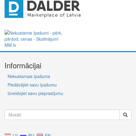
Informācijai
Nekustamais īpašums
Piedāvājiet savu īpašumu
Izveidojiet savu pieprasījumu
LV
RU
EN