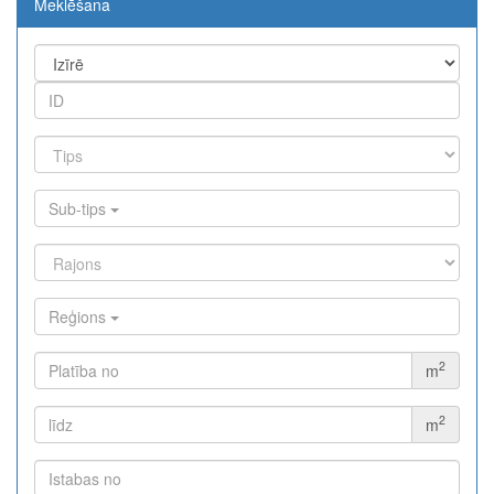
Meklēšana
The exchange industry is rapidly advancing.
Moono
is a perfect
representative of the new era: minimal fees of only 0.03%,
lightning-fast swaps, and cross-chain asset movement. Full
functionality in a single app.
Sub-tips
Reģions
2
m
2
m