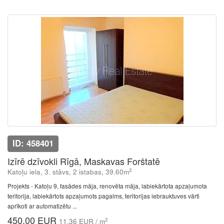
ID: 458401
Izīrē dzīvokli Rīgā, Maskavas Forštatē
2
Katoļu iela, 3. stāvs, 2 istabas, 39.60m
Projekts - Katoļu 9, fasādes māja, renovēta māja, labiekārtota apzaļumota
teritorija, labiekārtots apzaļumots pagalms, teritorijas iebrauktuves vārti
aprīkoti ar automatizētu ...
450.00 EUR
2
11.36 EUR / m