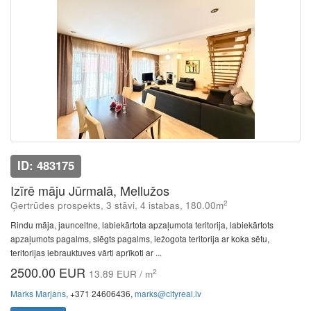
ID: 483175
Izīrē māju Jūrmalā, Mellužos
2
Ģertrūdes prospekts, 3 stāvi, 4 istabas, 180.00m
Rindu māja, jaunceltne, labiekārtota apzaļumota teritorija, labiekārtots
apzaļumots pagalms, slēgts pagalms, iežogota teritorija ar koka sētu,
teritorijas iebrauktuves vārti aprīkoti ar ...
2500.00 EUR
2
13.89 EUR / m
Marks Marjans
, +371 24606436,
marks@cityreal.lv