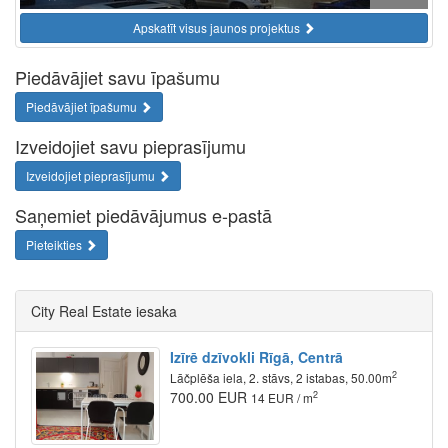
Apskatīt visus jaunos projektus
Piedāvājiet savu īpašumu
Piedāvājiet īpašumu
Izveidojiet savu pieprasījumu
Izveidojiet pieprasījumu
Saņemiet piedāvājumus e-pastā
Pieteikties
City Real Estate iesaka
Izīrē dzīvokli Rīgā, Centrā
2
Lāčplēša iela, 2. stāvs, 2 istabas, 50.00m
700.00 EUR
2
14 EUR / m