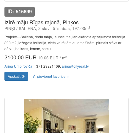
ID: 515899
Izīrē māju Rīgas rajonā, Piņķos
2
PINĶI / SALIENA, 2 stāvi, 5 istabas, 197.00m
Projekts - Saliena, rindu māja, jaunceltne, labiekārtota apzaļumota teritorija
300 m2, iežogota teritorija, vieta vairākām automašīnām, pirmais stāvs ar
dārzu, balkons, terase, somu ...
2100.00 EUR
2
10.66 EUR / m
Arina Umpiroviča
, +371 29821409,
arina@cityreal.lv
Apskatīt
pievienot favorītiem