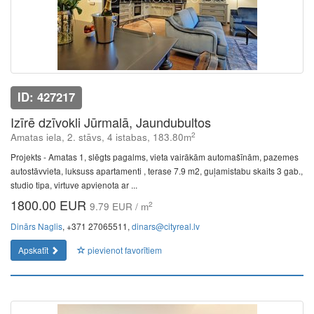
ID: 427217
Izīrē dzīvokli Jūrmalā, Jaundubultos
2
Amatas iela, 2. stāvs, 4 istabas, 183.80m
Projekts - Amatas 1, slēgts pagalms, vieta vairākām automašīnām, pazemes
autostāvvieta, luksuss apartamenti , terase 7.9 m2, guļamistabu skaits 3 gab.,
studio tipa, virtuve apvienota ar ...
1800.00 EUR
2
9.79 EUR / m
Dinārs Naglis
, +371 27065511,
dinars@cityreal.lv
Apskatīt
pievienot favorītiem