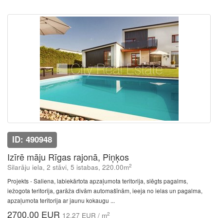
ID: 490948
Izīrē māju Rīgas rajonā, Piņķos
2
Silarāju iela, 2 stāvi, 5 istabas, 220.00m
Projekts - Saliena, labiekārtota apzaļumota teritorija, slēgts pagalms,
iežogota teritorija, garāža divām automašīnām, ieeja no ielas un pagalma,
apzaļumota teritorija ar jaunu kokaugu ...
2700.00 EUR
2
12.27 EUR / m