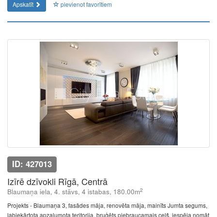
Apskatīt
pievienot favorītiem
ID: 427013
Izīrē dzīvokli Rīgā, Centrā
2
Blaumaņa iela, 4. stāvs, 4 istabas, 180.00m
Projekts - Blaumaņa 3, fasādes māja, renovēta māja, mainīts Jumta segums,
labiekārtota apzaļumota teritorija, bruģēts piebraucamais ceļš, iespēja nomāt