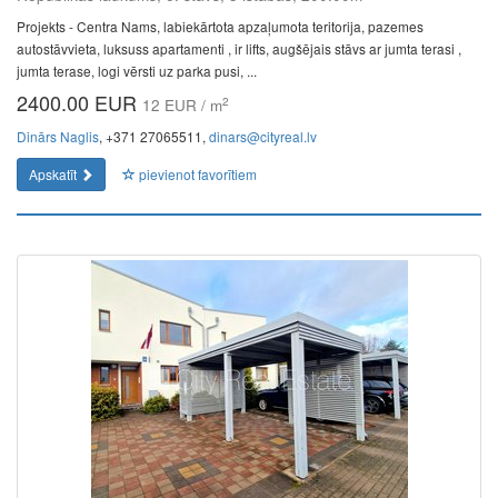
Projekts - Centra Nams, labiekārtota apzaļumota teritorija, pazemes
autostāvvieta, luksuss apartamenti , ir lifts, augšējais stāvs ar jumta terasi ,
jumta terase, logi vērsti uz parka pusi, ...
2400.00 EUR
2
12 EUR / m
Dinārs Naglis
, +371 27065511,
dinars@cityreal.lv
Apskatīt
pievienot favorītiem