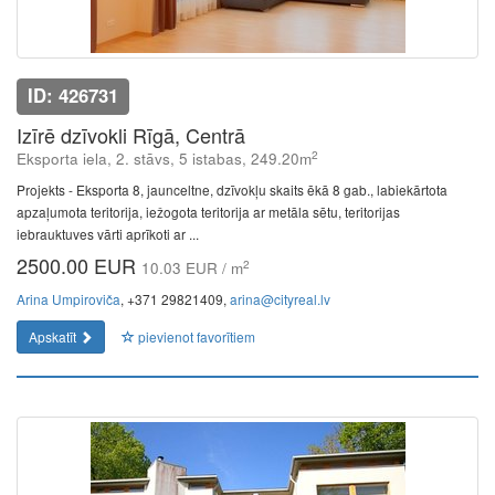
ID: 426731
Izīrē dzīvokli Rīgā, Centrā
2
Eksporta iela, 2. stāvs, 5 istabas, 249.20m
Projekts - Eksporta 8, jaunceltne, dzīvokļu skaits ēkā 8 gab., labiekārtota
apzaļumota teritorija, iežogota teritorija ar metāla sētu, teritorijas
iebrauktuves vārti aprīkoti ar ...
2500.00 EUR
2
10.03 EUR / m
Arina Umpiroviča
, +371 29821409,
arina@cityreal.lv
Apskatīt
pievienot favorītiem