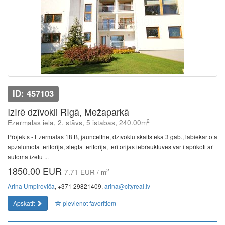
ID: 457103
Izīrē dzīvokli Rīgā, Mežaparkā
2
Ezermalas iela, 2. stāvs, 5 istabas, 240.00m
Projekts - Ezermalas 18 B, jaunceltne, dzīvokļu skaits ēkā 3 gab., labiekārtota
apzaļumota teritorija, slēgta teritorija, teritorijas iebrauktuves vārti aprīkoti ar
automatizētu ...
1850.00 EUR
2
7.71 EUR / m
Arina Umpiroviča
, +371 29821409,
arina@cityreal.lv
Apskatīt
pievienot favorītiem