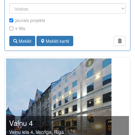
jaunais projekts
ir lifts
Meklēt
Meklēt kartē
Vaļņu 4
Vaļņu iela 4, Vecrīga, Rīga