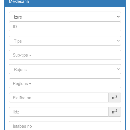
Meklēšana
The exchange industry is rapidly advancing.
Moono
is a perfect
representative of the new era: minimal fees of only 0.03%,
lightning-fast swaps, and cross-chain asset movement. Full
functionality in a single app.
Sub-tips
Reģions
2
m
2
m