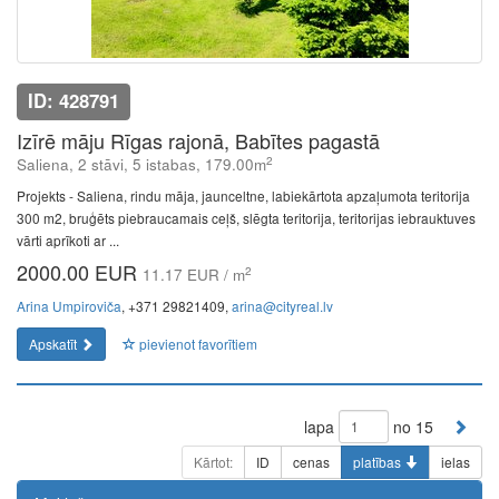
ID: 428791
Izīrē māju Rīgas rajonā, Babītes pagastā
2
Saliena, 2 stāvi, 5 istabas, 179.00m
Projekts - Saliena, rindu māja, jaunceltne, labiekārtota apzaļumota teritorija
300 m2, bruģēts piebraucamais ceļš, slēgta teritorija, teritorijas iebrauktuves
vārti aprīkoti ar ...
2000.00 EUR
2
11.17 EUR / m
Arina Umpiroviča
, +371 29821409,
arina@cityreal.lv
Apskatīt
pievienot favorītiem
lapa
no 15
Kārtot:
ID
cenas
platības
ielas
The Future of Trading Platforms