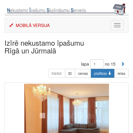
Skip
to
content
MOBILĀ VERSIJA
Toggle
navigati
Izīrē nekustamo īpašumu
Rīgā un Jūrmalā
lapa
no 15
Kārtot:
ID
cenas
platības
ielas