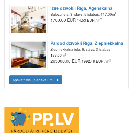
Izīrē dzīvokli Rīgā, Āgenskalnā
2
Baložu iela, 3. stāvs, 5 istabas, 117.00m
1700.00 EUR
2
14.53 EUR / m
Pārdod dzīvokli Rīgā, Ziepniekkalnā
Ziepniekkalna iela, 6. stāvs, 3 istabas,
2
133.00m
265000.00 EUR
2
1992.48 EUR / m
Apskatīt visu piedāvājumu