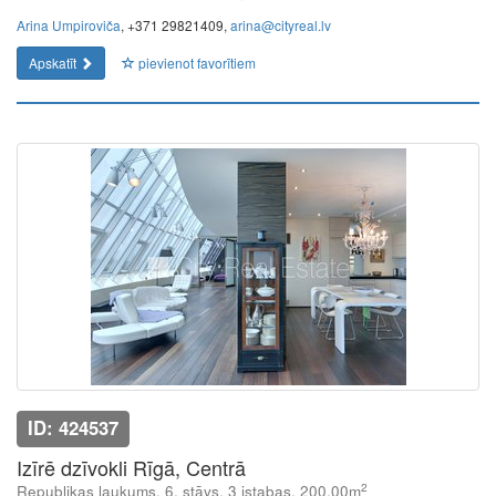
Arina Umpiroviča
, +371 29821409,
arina@cityreal.lv
Apskatīt
pievienot favorītiem
ID: 424537
Izīrē dzīvokli Rīgā, Centrā
2
Republikas laukums, 6. stāvs, 3 istabas, 200.00m