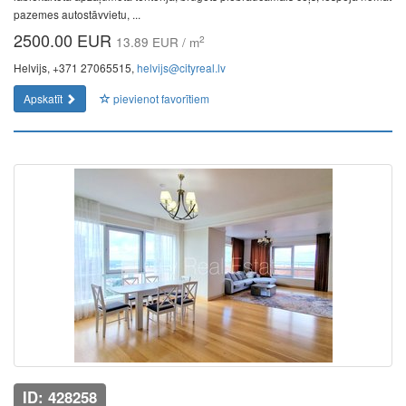
pazemes autostāvvietu, ...
2500.00 EUR
2
13.89 EUR / m
Helvijs, +371 27065515,
helvijs@cityreal.lv
Apskatīt
pievienot favorītiem
ID: 428258