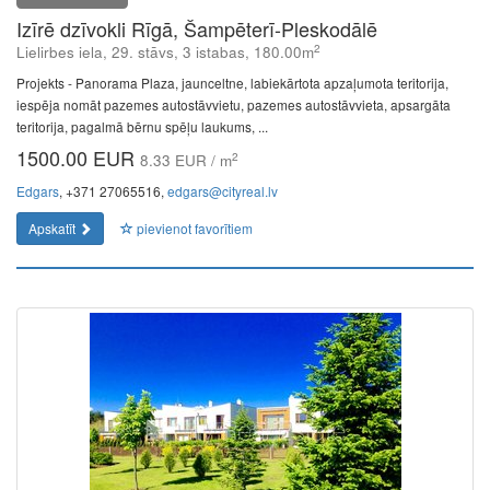
Izīrē dzīvokli Rīgā, Šampēterī-Pleskodālē
2
Lielirbes iela, 29. stāvs, 3 istabas, 180.00m
Projekts - Panorama Plaza, jaunceltne, labiekārtota apzaļumota teritorija,
iespēja nomāt pazemes autostāvvietu, pazemes autostāvvieta, apsargāta
teritorija, pagalmā bērnu spēļu laukums, ...
1500.00 EUR
2
8.33 EUR / m
Edgars
, +371 27065516,
edgars@cityreal.lv
Apskatīt
pievienot favorītiem