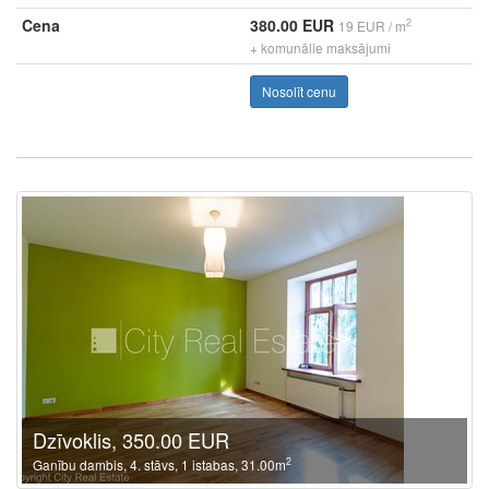
Cena
380.00 EUR
2
19 EUR / m
+ komunālie maksājumi
Nosolīt cenu
Dzīvoklis, 350.00 EUR
2
Ganību dambis, 4. stāvs, 1 istabas, 31.00m