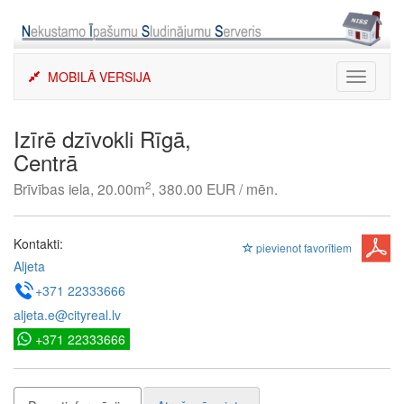
Skip
to
content
MOBILĀ VERSIJA
Toggle
navigati
Izīrē dzīvokli Rīgā,
Centrā
2
Brīvības iela, 20.00m
, 380.00 EUR / mēn.
Kontakti:
pievienot favorītiem
Aljeta
+371 22333666
aljeta.e@cityreal.lv
+371 22333666