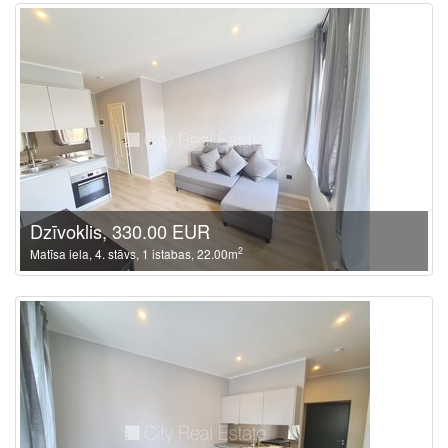
Dzīvoklis, 330.00 EUR
2
Matīsa iela, 4. stāvs, 1 istabas, 22.00m