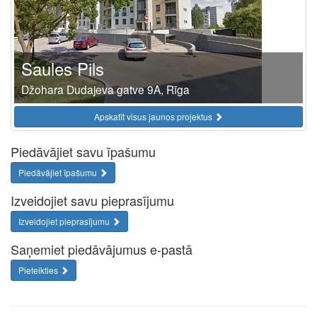
Saules Pils
Džohara Dudajeva gatve 9A, Rīga
Apskatīt visus jaunos projektus
Piedāvājiet savu īpašumu
Piedāvājiet īpašumu
Izveidojiet savu pieprasījumu
Izveidojiet pieprasījumu
Saņemiet piedāvājumus e-pastā
Pieteikties