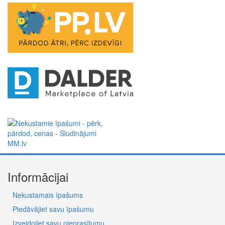
Informācijai
Nekustamais īpašums
Piedāvājiet savu īpašumu
Izveidojiet savu pieprasījumu