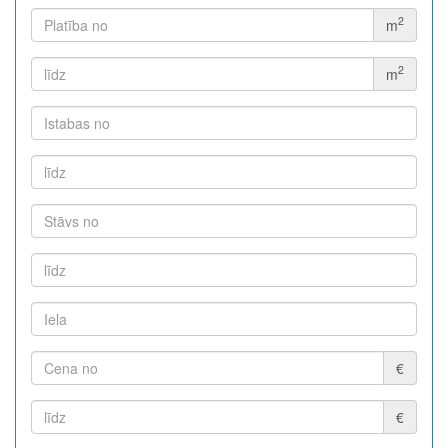
2
m
2
m
€
€