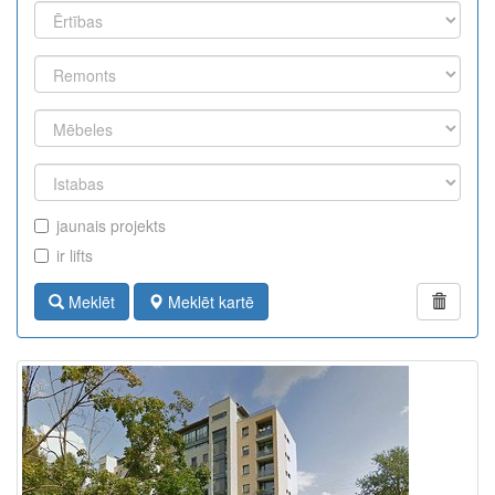
jaunais projekts
ir lifts
Meklēt
Meklēt kartē