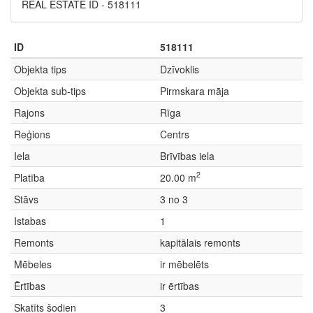
REAL ESTATE ID - 518111
ID
518111
Objekta tips
Dzīvoklis
Objekta sub-tips
Pirmskara māja
Rajons
Rīga
Reģions
Centrs
Iela
Brīvības iela
2
Platība
20.00 m
Stāvs
3 no 3
Istabas
1
Remonts
kapitālais remonts
Mēbeles
ir mēbelēts
Ērtības
ir ērtības
Skatīts šodien
3