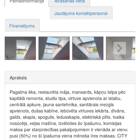
Pamatinformācija
Atrašanās vieta
Jautājums kontaktpersonai
Finansējums
Apraksts
Pagalma ēka, restaurēta māja, mansards, kāpņu telpa pēc
kapitālā remonta, studio tipa, virtuve apvienota ar istabu,
centrālā apkure, jauna santehnika, sanitārais mezgls
apvienots, dušas kabīne, iebūvēta virtuves iekārta, dīvāns,
galds, skapis, spogulis, ledusskapis, elektriskā plīts, tvaika
nosūcējs, veļas mašīna, izvēloties šo īpašumu, komisijas
maksa par starpniecības pakalpojumiem ir vienāda ar vienu
pusi (50%) no šī īpašuma viena mēneša īres maksas, CITY