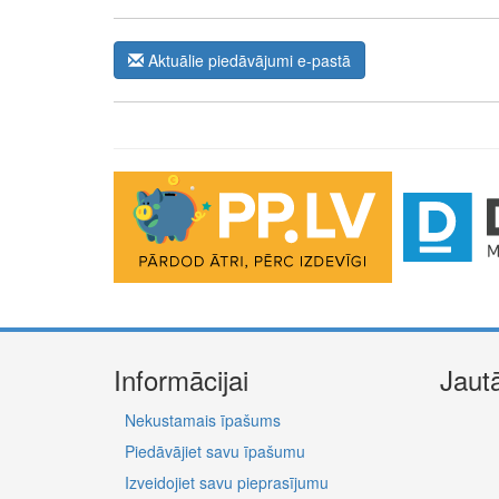
Aktuālie piedāvājumi e-pastā
The Future of Trading Platforms
The exchange industry is rapidly advancing.
Moono
is 
0.03%, lightning-fast swaps, and cross-chain asset move
Informācijai
Jaut
Nekustamais īpašums
Piedāvājiet savu īpašumu
Izveidojiet savu pieprasījumu