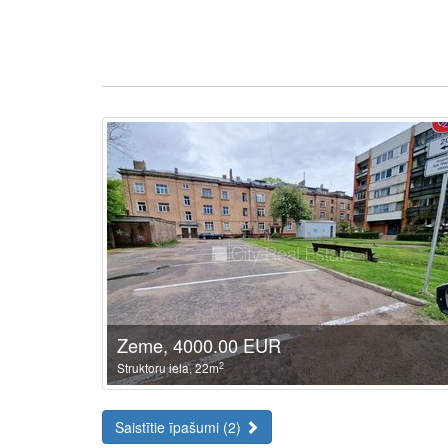
Zeme, 4000.00 EUR
2
Struktoru iela, 22m
Saistītie īpašumi (2)