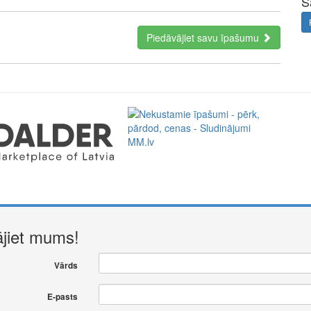
S
Piedāvājiet savu īpašumu
a perfect representative of the new era: minimal fees of only
ment. Full functionality in a single app.
ājiet mums!
Vārds
E-pasts