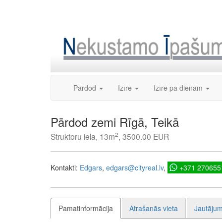
Skip
to
content
Pārdod
Izīrē
Izīrē pa dienām
Pārdod zemi Rīgā, Teikā
2
Struktoru iela, 13m
, 3500.00 EUR
Kontakti:
Edgars
edgars@cityreal.lv
+371 270655
Pamatinformācija
Atrašanās vieta
Jautājum