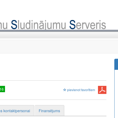
16
pievienot favorītiem
s kontaktpersonai
Finansējums