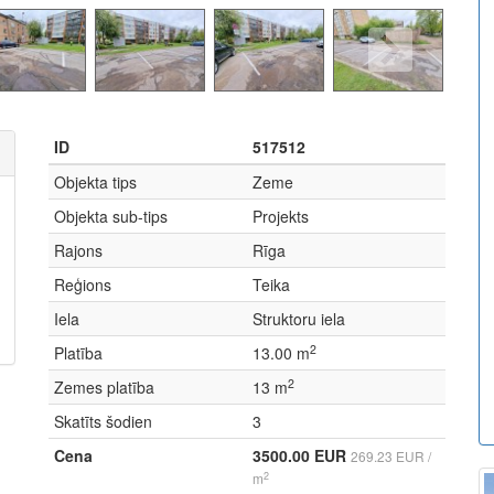
ID
517512
Objekta tips
Zeme
Objekta sub-tips
Projekts
Rajons
Rīga
Reģions
Teika
Iela
Struktoru iela
2
Platība
13.00 m
2
Zemes platība
13 m
Skatīts šodien
3
Cena
3500.00 EUR
269.23 EUR /
2
m