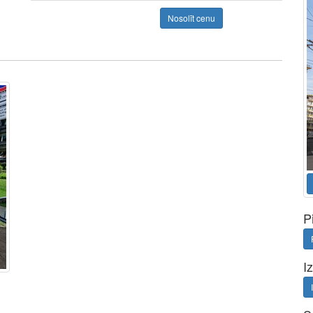
Nosolīt cenu
P
I