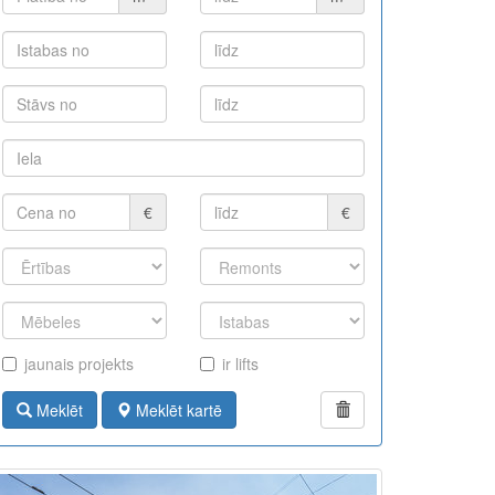
€
€
jaunais projekts
ir lifts
Meklēt
Meklēt kartē