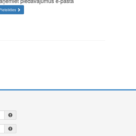
aņemiet piedāvājumus e-pastā
Pieteikties