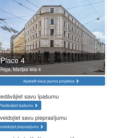
Place 4
Rīga, Marijas iela 4
Apskatīt visus jaunos projektus
iedāvājiet savu īpašumu
Piedāvājiet īpašumu
zveidojiet savu pieprasījumu
Izveidojiet pieprasījumu