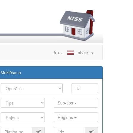
A
+
-
Latviski
Meklēšana
Sub-tips
Reģions
2
2
m
m