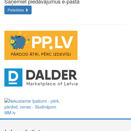
Saņemiet piedāvājumus e-pastā
Pieteikties