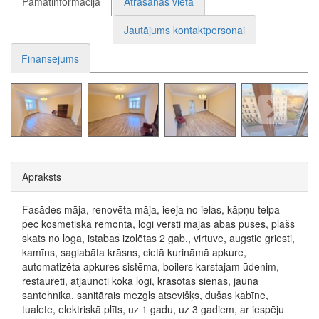
Pamatinformācija
Atrašanās vieta
Jautājums kontaktpersonai
Finansējums
Apraksts
Fasādes māja, renovēta māja, ieeja no ielas, kāpņu telpa
pēc kosmētiskā remonta, logi vērsti mājas abās pusēs, plašs
skats no loga, istabas izolētas 2 gab., virtuve, augstie griesti,
kamīns, saglabāta krāsns, cietā kurināmā apkure,
automatizēta apkures sistēma, boilers karstajam ūdenim,
restaurēti, atjaunoti koka logi, krāsotas sienas, jauna
santehnika, sanitārais mezgls atsevišķs, dušas kabīne,
tualete, elektriskā plīts, uz 1 gadu, uz 3 gadiem, ar iespēju