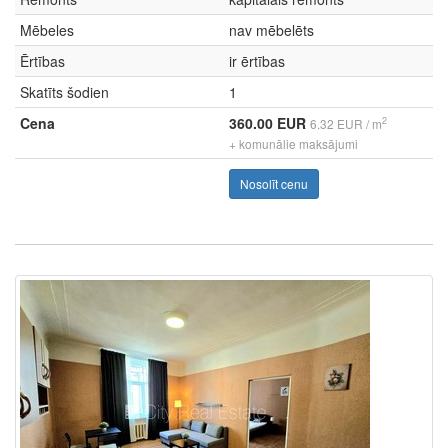
Mēbeles
nav mēbelēts
Ērtības
ir ērtības
Skatīts šodien
1
Cena
360.00 EUR
2
6.32 EUR / m
+ komunālie maksājumi
Nosolīt cenu