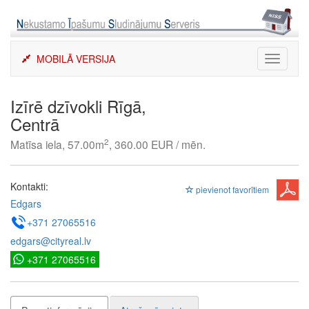
Skip
to
content
MOBILĀ VERSIJA
Toggle
navigati
Izīrē dzīvokli Rīgā,
Centrā
2
Matīsa iela, 57.00m
, 360.00 EUR / mēn.
Kontakti:
pievienot favorītiem
Edgars
+371 27065516
edgars@cityreal.lv
+371 27065516