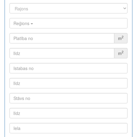
Reģions
2
m
2
m