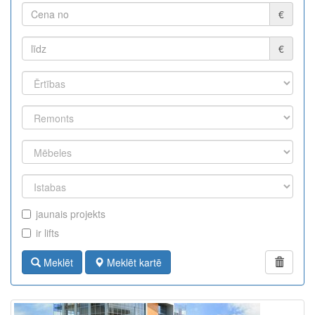
€
€
jaunais projekts
ir lifts
Meklēt
Meklēt kartē