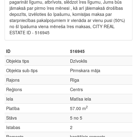
pagarināt līgumu, atbrīvots, slēdzot īres līgumu, Jums būs
jāmaksā par pirmo īres mēnesi , kā arī jāiemaksā drošības
depozīts, izvēloties šo īpašumu, komisijas maksa par
starpniecības pakalpojumiem ir vienāda ar vienu pusi (50%)
no šī īpašuma viena mēneša īres maksas, CITY REAL
ESTATE ID - 516945
ID
516945
Objekta tips
Dzīvoklis
Objekta sub-tips
Pirmskara māja
Rajons
Rīga
Reģions
Centrs
Iela
Matīsa iela
2
Platība
57.00 m
Stāvs
5 no 5
Istabas
2
Remonts
kapitālais remonts