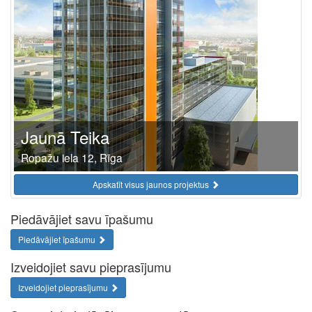
Jaunā Teika
Ropažu iela 12, Rīga
Apskatīt visus jaunos projektus
Piedāvājiet savu īpašumu
Piedāvājiet īpašumu
Izveidojiet savu pieprasījumu
Izveidojiet pieprasījumu