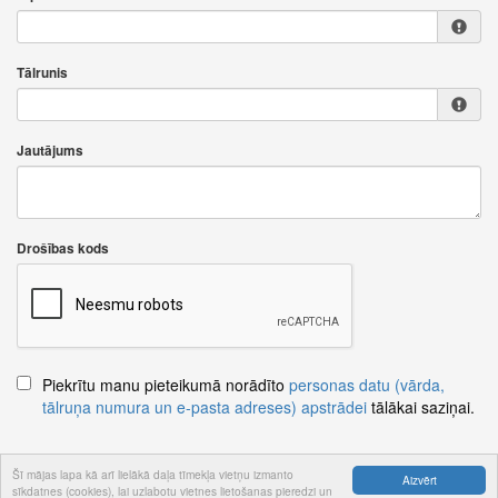
Tālrunis
Jautājums
Drošības kods
Piekrītu manu pieteikumā norādīto
personas datu (vārda,
tālruņa numura un e-pasta adreses) apstrādei
tālākai saziņai.
Šī mājas lapa kā arī lielākā daļa tīmekļa vietņu izmanto
Aizvērt
sīkdatnes (cookies), lai uzlabotu vietnes lietošanas pieredzi un
Nosūtīt jautājumu