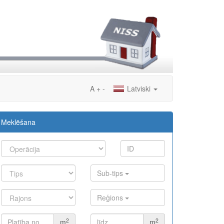
A
+
-
Latviski
Meklēšana
Sub-tips
Reģions
2
2
m
m