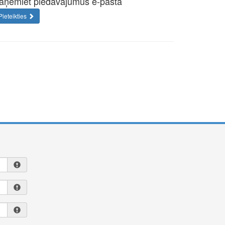
aņemiet piedāvājumus e-pastā
Pieteikties