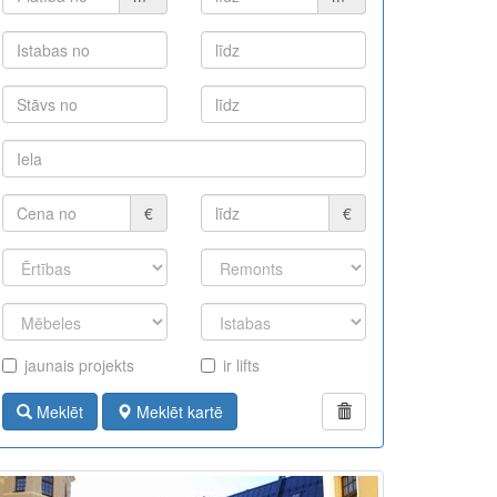
€
€
jaunais projekts
ir lifts
Meklēt
Meklēt kartē