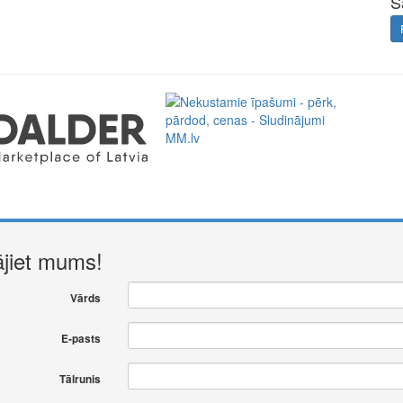
S
ājiet mums!
Vārds
E-pasts
Tālrunis