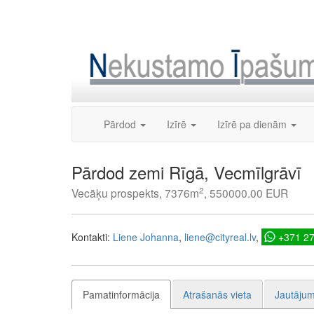
Skip
to
content
Pārdod
Izīrē
Izīrē pa dienām
Pārdod zemi Rīgā, Vecmīlgrāvī
2
Vecāķu prospekts, 7376m
, 550000.00 EUR
Kontakti:
Liene Johanna
liene@cityreal.lv
+371 2
Pamatinformācija
Atrašanās vieta
Jautājum