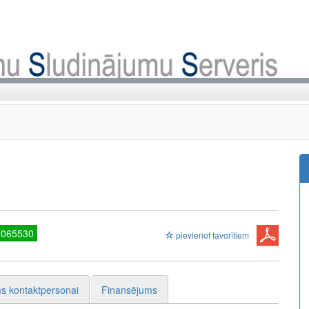
7065530
pievienot favorītiem
s kontaktpersonai
Finansējums