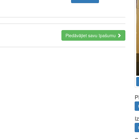
Piedāvājiet savu īpašumu
a perfect representative of the new era: minimal fees of only
ment. Full functionality in a single app.
P
I