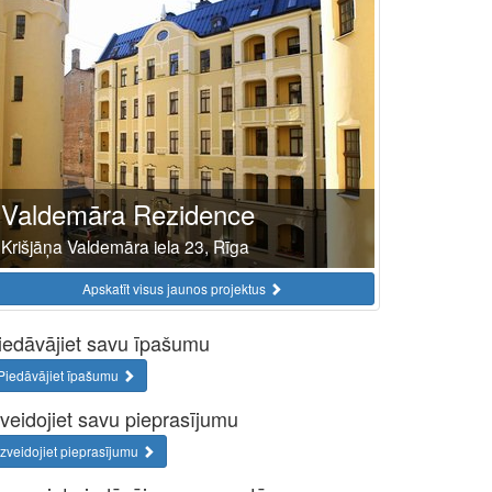
Valdemāra Rezidence
Krišjāņa Valdemāra iela 23, Rīga
Apskatīt visus jaunos projektus
iedāvājiet savu īpašumu
Piedāvājiet īpašumu
zveidojiet savu pieprasījumu
Izveidojiet pieprasījumu