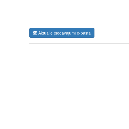
Aktuālie piedāvājumi e-pastā
The Future of Trading Platforms
The exchange industry is rapidly advancing.
Moono
is 
0.03%, lightning-fast swaps, and cross-chain asset move