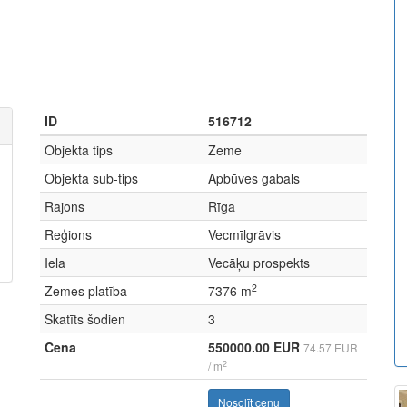
ID
516712
Objekta tips
Zeme
Objekta sub-tips
Apbūves gabals
Rajons
Rīga
Reģions
Vecmīlgrāvis
Iela
Vecāķu prospekts
2
Zemes platība
7376 m
Skatīts šodien
3
Cena
550000.00 EUR
74.57 EUR
2
/ m
Nosolīt cenu