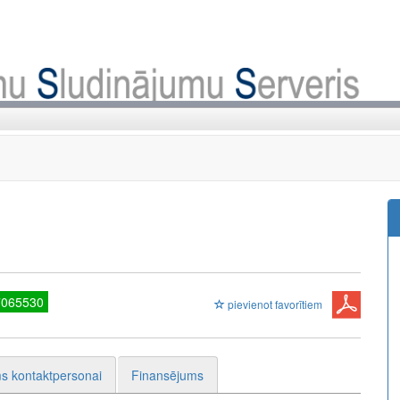
7065530
pievienot favorītiem
s kontaktpersonai
Finansējums