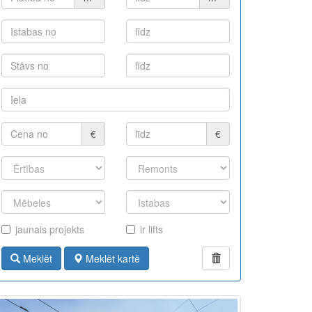
€
€
jaunais projekts
ir lifts
Meklēt
Meklēt kartē