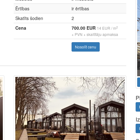
Ērtības
ir ērtības
Skatīts šodien
2
Cena
700.00 EUR
2
14 EUR / m
+ PVN + skaitītāju apmaksa
Nosolīt cenu
P
I