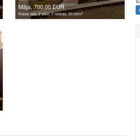
S
Māja, 700.00 EUR
2
Krasta iela, 2 stāvi, 3 istabas, 50.00m