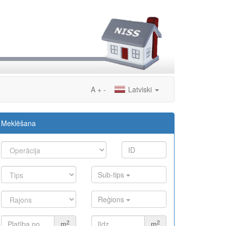
A
+
-
Latviski
Meklēšana
Sub-tips
Reģions
2
2
m
m