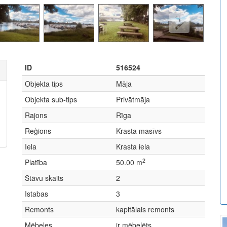
ID
516524
Objekta tips
Māja
Objekta sub-tips
Privātmāja
Rajons
Rīga
Reģions
Krasta masīvs
Iela
Krasta iela
2
Platība
50.00 m
Stāvu skaits
2
Istabas
3
Remonts
kapitālais remonts
Mēbeles
ir mēbelēts