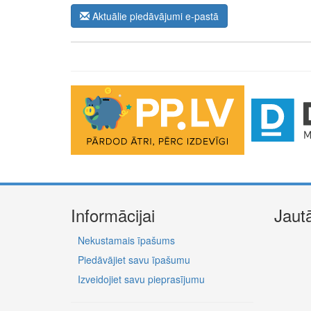
Aktuālie piedāvājumi e-pastā
The Future of Trading Platforms
The exchange industry is rapidly advancing.
Moono
is 
0.03%, lightning-fast swaps, and cross-chain asset move
Informācijai
Jaut
Nekustamais īpašums
Piedāvājiet savu īpašumu
Izveidojiet savu pieprasījumu