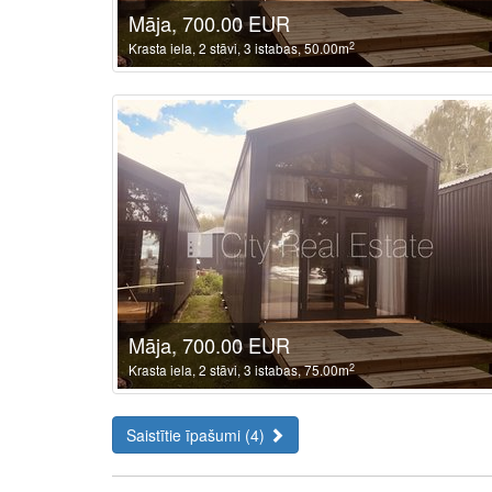
Māja, 700.00 EUR
2
Krasta iela, 2 stāvi, 3 istabas, 50.00m
Māja, 700.00 EUR
2
Krasta iela, 2 stāvi, 3 istabas, 75.00m
Saistītie īpašumi (4)