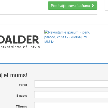
Piedāvājiet savu īpašumu
a perfect representative of the new era: minimal fees of only
ment. Full functionality in a single app.
ājiet mums!
Vārds
E-pasts
Tālrunis