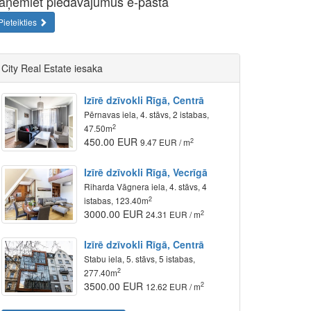
aņemiet piedāvājumus e-pastā
Pieteikties
City Real Estate iesaka
Izīrē dzīvokli Rīgā, Centrā
Pērnavas iela, 4. stāvs, 2 istabas,
2
47.50m
450.00 EUR
2
9.47 EUR / m
Izīrē dzīvokli Rīgā, Vecrīgā
Riharda Vāgnera iela, 4. stāvs, 4
2
istabas, 123.40m
3000.00 EUR
2
24.31 EUR / m
Izīrē dzīvokli Rīgā, Centrā
Stabu iela, 5. stāvs, 5 istabas,
2
277.40m
3500.00 EUR
2
12.62 EUR / m