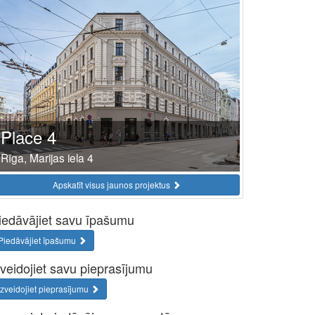
Place 4
Rīga, Marijas iela 4
Apskatīt visus jaunos projektus
iedāvājiet savu īpašumu
Piedāvājiet īpašumu
zveidojiet savu pieprasījumu
Izveidojiet pieprasījumu