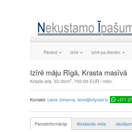
Skip
to
content
Pārdod
Izīrē
Izīrē pa dienām
Izīrē māju Rīgā, Krasta masīvā
2
Krasta iela, 50.00m
, 700.00 EUR / mēn.
Kontakti:
Liene Johanna
liene@cityreal.lv
+371 2
Pamatinformācija
Atrašanās vieta
Jautājum