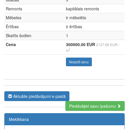
Remonts
kapitālais remonts
Mēbeles
ir mēbelēts
Ērtības
ir ērtības
Skatīts šodien
1
Cena
300000.00 EUR
2127.66 EUR /
2
m
Nosolīt cenu
Aktuālie piedāvājumi e-pastā
Piedāvājiet savu īpašumu
The Future of Trading Platforms
Meklēšana
The exchange industry is rapidly advancing.
Moono
is a perfect