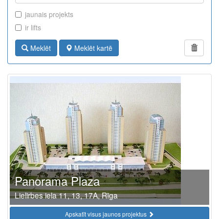
jaunais projekts
ir lifts
Meklēt
Meklēt kartē
Panorama Plaza
Lielirbes iela 11, 13, 17A, Rīga
Apskatīt visus jaunos projektus