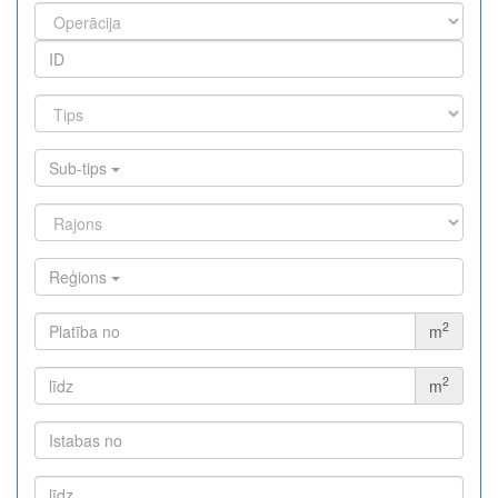
representative of the new era: minimal fees of only 0.03%,
lightning-fast swaps, and cross-chain asset movement. Full
functionality in a single app.
Sub-tips
Reģions
2
m
2
m