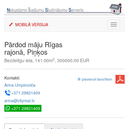
Skip
to
content
MOBILĀ VERSIJA
Toggle
navigati
Pārdod māju Rīgas
rajonā, Piņķos
2
Bezdelīgu iela, 141.00m
, 300000.00 EUR
Kontakti:
pievienot favorītiem
Arina Umpiroviča
+371 29821409
arina@cityreal.lv
+371 29821409