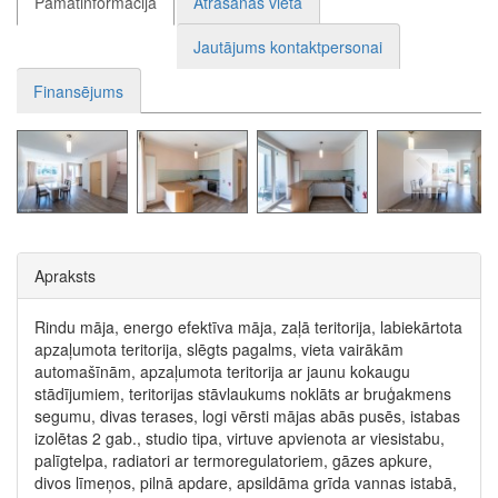
Pamatinformācija
Atrašanās vieta
Jautājums kontaktpersonai
Finansējums
Apraksts
Rindu māja, energo efektīva māja, zaļā teritorija, labiekārtota
apzaļumota teritorija, slēgts pagalms, vieta vairākām
automašīnām, apzaļumota teritorija ar jaunu kokaugu
stādījumiem, teritorijas stāvlaukums noklāts ar bruģakmens
segumu, divas terases, logi vērsti mājas abās pusēs, istabas
izolētas 2 gab., studio tipa, virtuve apvienota ar viesistabu,
palīgtelpa, radiatori ar termoregulatoriem, gāzes apkure,
divos līmeņos, pilnā apdare, apsildāma grīda vannas istabā,