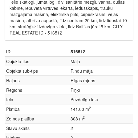
lielie skatlogi, jumta logi, divi sanitārie mezgli, vanna, dušas
kabīne, iebūvēta virtuves iekārta, ledusskapis, trauku
mazgājamā mašīna, elektriskā plīts, cepeškrāsns, veļas
mašīna, atbrīvo augustā, līdz centram 20 km, līdz lidostai 10
km, stratēģiski izdevīga vieta, līdz Baltijas jūrai 5 km, CITY
REAL ESTATE ID - 516512
ID
516512
Objekta tips
Māja
Objekta sub-tips
Rindu māja
Rajons
Rīgas rajons
Reģions
Piņķi
Iela
Bezdelīgu iela
2
Platība
141.00 m
2
Zemes platība
308 m
Stāvu skaits
2
Istabas
3