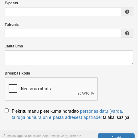
E-pasts
Tālrunis
Jautājums
Drošības kods
Piekrītu manu pieteikumā norādīto
personas datu (vārda,
tālruņa numura un e-pasta adreses) apstrādei
tālākai saziņai.
Šī mājas lapa kā arī lielākā daļa tīmekļa vietņu izmanto
Aizvērt