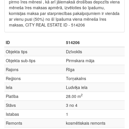
pirmo īres mēnesi , kā arī jāiemaksā drošības depozīts viena
mēneša īres maksas apmērā, izvēloties šo īpašumu,
komisijas maksa par starpniecības pakalpojumiem ir vienāda
ar vienu pusi (50%) no šī īpašuma viena mēneša īres
maksas, CITY REAL ESTATE ID - 514206
ID
514206
Objekta tips
Dzīvoklis
Objekta sub-tips
Pirmskara māja
Rajons
Rīga
Reģions
Torņakalns
Iela
Ludviķa iela
2
Platība
28.00 m
Stāvs
3 no 4
Istabas
1
Remonts
kosmētiskais remonts