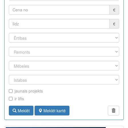
€
€
jaunais projekts
ir lifts
Meklēt
Meklēt kartē