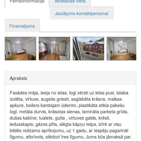
Pamatinformācija
Atrašanās vieta
Jautājums kontaktpersonai
Finansējums
Apraksts
Fasādes māja, ieeja no ielas, logi vērsti uz ielas pusi, istaba
izolēta, virtuve, augstie griesti, saglabāta krāsns, malkas
apkure, boilers karstajam ūdenim, plastikāta stikla pakešu
logi, metāla durvis, krāsotas sienas, lamināta parketa grīda,
dušas kabīne, tualete, gulta , virtuves galds, krēsli,
ledusskapis, gāzes plīts, slēgta kāpņu telpa, izīrē ar visu
bildēs redzamo aprīkojumu, uz 1 gadu, ar iespēju pagarināt
līgumu, atbrīvots, slēdzot īres līgumu, Jums būs jāmaksā par