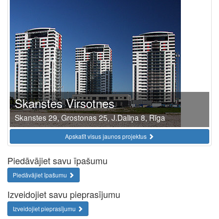
Skanstes Virsotnes
Skanstes 29, Grostonas 25, J.Daliņa 8, Rīga
Apskatīt visus jaunos projektus
Piedāvājiet savu īpašumu
Piedāvājiet īpašumu
Izveidojiet savu pieprasījumu
Izveidojiet pieprasījumu