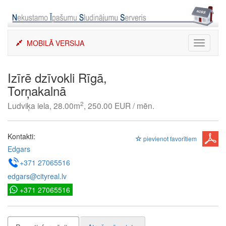
Skip
to
content
MOBILĀ VERSIJA
Toggle
navigati
Izīrē dzīvokli Rīgā,
Torņakalnā
2
Ludviķa iela, 28.00m
, 250.00 EUR / mēn.
Kontakti:
pievienot favorītiem
Edgars
+371 27065516
edgars@cityreal.lv
+371 27065516