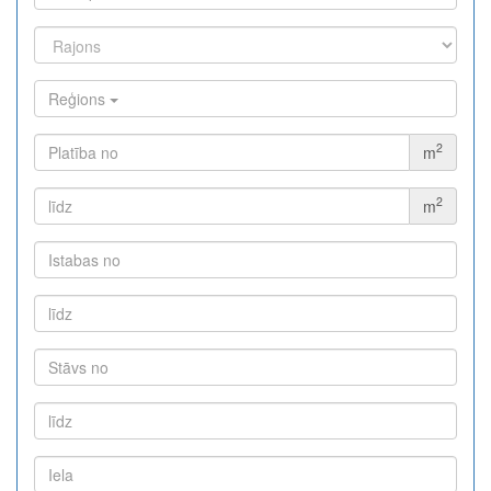
Reģions
2
m
2
m