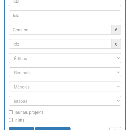
€
€
jaunais projekts
ir lifts