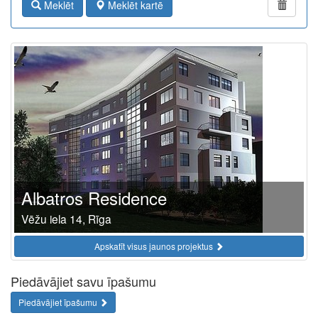
Meklēt
Meklēt kartē
Albatros Residence
Vēžu iela 14, Rīga
Apskatīt visus jaunos projektus
Piedāvājiet savu īpašumu
Piedāvājiet īpašumu