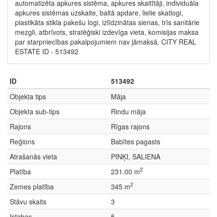
automatizēta apkures sistēma, apkures skaitītāji, individuāla
apkures sistēmas uzskaite, baltā apdare, lielie skatlogi,
plastikāta stikla pakešu logi, izlīdzinātas sienas, trīs sanitārie
mezgli, atbrīvots, stratēģiski izdevīga vieta, komisijas maksa
par starpniecības pakalpojumiem nav jāmaksā, CITY REAL
ESTATE ID - 513492
ID
513492
Objekta tips
Māja
Objekta sub-tips
Rindu māja
Rajons
Rīgas rajons
Reģions
Babītes pagasts
Atrašanās vieta
PINĶI, SALIENA
2
Platība
231.00 m
2
Zemes platība
345 m
Stāvu skaits
3
Istabas
5