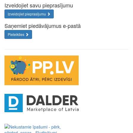
Izveidojiet savu pieprasījumu
Izveidojiet pieprasījumu
Saņemiet piedāvājumus e-pastā
Pieteikties