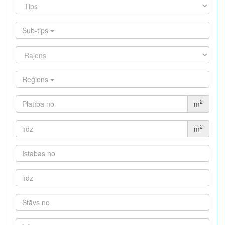
Sub-tips
Reģions
2
m
2
m