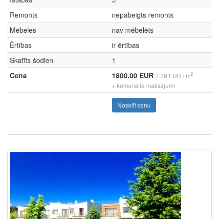
Remonts
nepabeigts remonts
Mēbeles
nav mēbelēts
Ērtības
ir ērtības
Skatīts šodien
1
Cena
1800.00 EUR
2
7.79 EUR / m
+ komunālie maksājumi
Nosolīt cenu