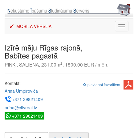
Skip
to
content
MOBILĀ VERSIJA
Toggle
navigati
Izīrē māju Rīgas rajonā,
Babītes pagastā
2
PINĶI, SALIENA, 231.00m
, 1800.00 EUR / mēn.
Kontakti:
pievienot favorītiem
Arina Umpiroviča
+371 29821409
arina@cityreal.lv
+371 29821409