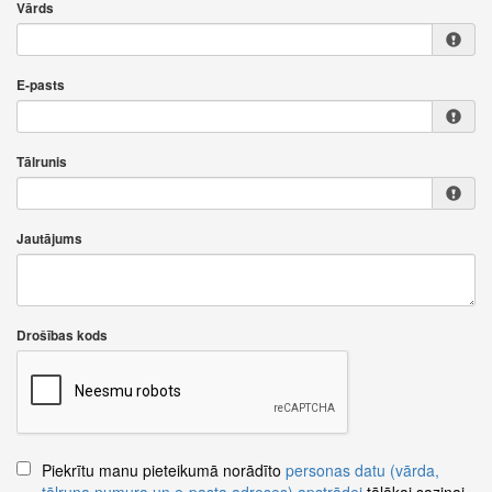
Vārds
E-pasts
Tālrunis
Jautājums
Drošības kods
Piekrītu manu pieteikumā norādīto
personas datu (vārda,
tālruņa numura un e-pasta adreses) apstrādei
tālākai saziņai.