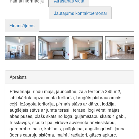
Pamatinformācija
Atrašanās vieta
Jautājums kontaktpersonai
Finansējums
Apraksts
Privātmāja, rindu māja, jaunceltne, zaļā teritorija 345 m2,
labiekārtota apzaļumota teritorija, bruģēts piebraucamais
ceļš, iežogota teritorija, pirmais stāvs ar dārzu, lodžija,
augšējais stāvs ar jumta terasi , terase, logi vērsti mājas
abās pusēs, plašs skats no loga, guļamistabu skaits 4 gab.,
trīsstāvīgs, studio tipa, virtuve apvienota ar viesistabu,
garderobe, halle, kabinets, palīgtelpa, augstie griesti, jauna
ūdens cauruļu sistēma, mainīti radiatori, gāzes apkure,