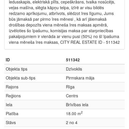
ledusskapis, elektriskā plīts, cepeškrāsns, tvaika nosūcējs,
veļas mašīna, slēgta kāpņu telpa, izīrē ar visu bildēs
redzamo aprīkojumu, atbrīvots, slēdzot īres līgumu, Jums
būs jāmaksā par pirmo īres mēnesi , kā arī jāiemaksā
drošības depozīts viena mēneša īres maksas apmērā,
izvēloties šo īpašumu, komisijas maksa par starpniecības
pakalpojumiem ir vienāda ar vienu pusi (50%) no šī īpašuma
viena mēneša īres maksas, CITY REAL ESTATE ID - 511342
ID
511342
Objekta tips
Dzīvoklis
Objekta sub-tips
Pirmskara māja
Rajons
Rīga
Reģions
Centrs
Iela
Brīvības iela
2
Platība
18.00 m
Stāvs
2 no 4