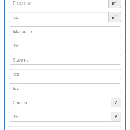
2
m
2
m
€
€