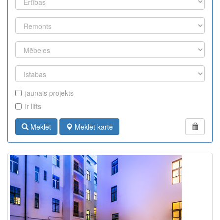
jaunais projekts
ir lifts
Meklēt
Meklēt kartē