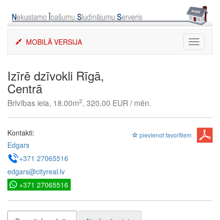
Skip
to
content
MOBILĀ VERSIJA
Toggle
navigati
Izīrē dzīvokli Rīgā,
Centrā
2
Brīvības iela, 18.00m
, 320.00 EUR / mēn.
Kontakti:
pievienot favorītiem
Edgars
+371 27065516
edgars@cityreal.lv
+371 27065516