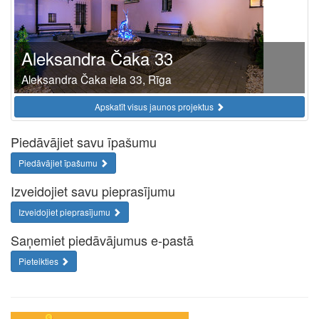
Aleksandra Čaka 33
Aleksandra Čaka iela 33, Rīga
Apskatīt visus jaunos projektus
Piedāvājiet savu īpašumu
Piedāvājiet īpašumu
Izveidojiet savu pieprasījumu
Izveidojiet pieprasījumu
Saņemiet piedāvājumus e-pastā
Pieteikties