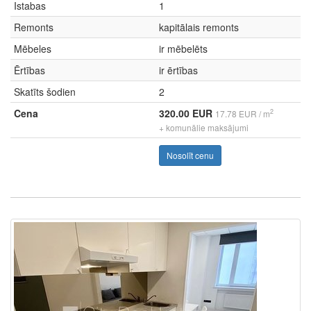
Istabas
1
Remonts
kapitālais remonts
Mēbeles
ir mēbelēts
Ērtības
ir ērtības
Skatīts šodien
2
Cena
320.00 EUR
2
17.78 EUR / m
+ komunālie maksājumi
Nosolīt cenu