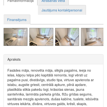
Pamatinformācija
Atrašanās vieta
Jautājums kontaktpersonai
Finansējums
Apraksts
Fasādes māja, renovēta māja, slēgts pagalms, ieeja no
ielas, kāpņu telpa pēc kapitālā remonta, logi vērsti uz
pagalma pusi, divstāvīgs, studio tipa, virtuve apvienota ar
istabu, augstie griesti, centrālā apkure, pilnā apdare,
plastikāta stikla pakešu logi, krāsotas sienas, jauna
santehnika, lamināta parketa grīda, flīžu grīdas segums,
sanitārais mezgls apvienots, dušas kabīne, tualete, iebūvēta
virtuves iekārta, dīvāns, virtuves galds, krēsli, skapis,