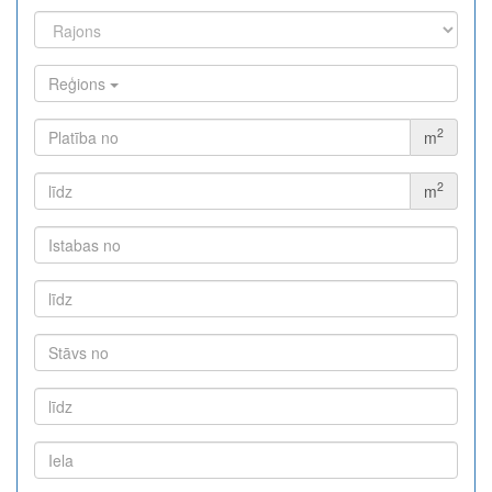
Reģions
2
m
2
m