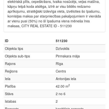
elektriskā plīts, cepeškrāsns, tvaika nosūcējs, veļas mašīna,
kāpņu telpā koda atslēga, izīrē ar visu bildēs redzamo
aprīkojumu, stratēģiski izdevīga vieta, izvēloties šo īpašumu,
komisijas maksa par starpniecības pakalpojumiem ir vienāda
ar vienu pusi (50%) no šī īpašuma viena mēneša īres
maksas, CITY REAL ESTATE ID - 511230
ID
511230
Objekta tips
Dzīvoklis
Objekta sub-tips
Pirmskara māja
Rajons
Rīga
Reģions
Centrs
Iela
Antonijas iela
2
Platība
42.00 m
Stāvs
2 no 6
Istabas
2
Remonts
kapitālais remonts