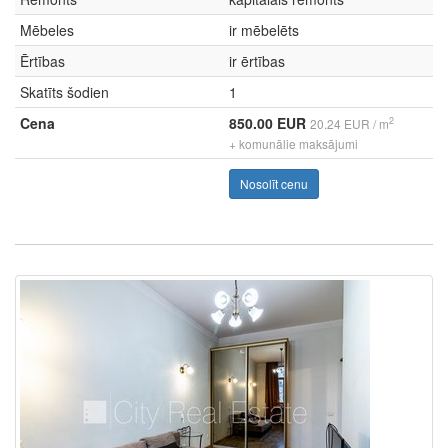
Mēbeles
ir mēbelēts
Ērtības
ir ērtības
Skatīts šodien
1
Cena
850.00 EUR
2
20.24 EUR / m
+ komunālie maksājumi
Nosolīt cenu