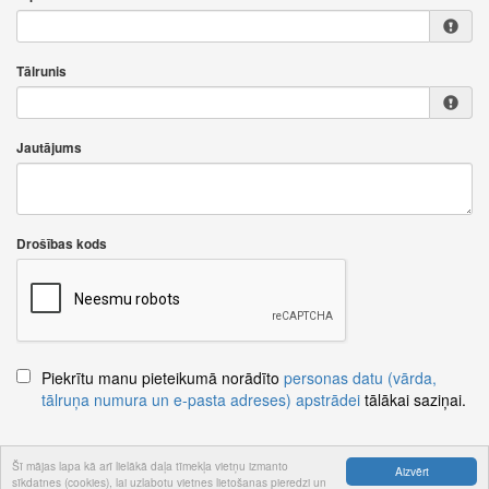
Tālrunis
Jautājums
Drošības kods
Piekrītu manu pieteikumā norādīto
personas datu (vārda,
tālruņa numura un e-pasta adreses) apstrādei
tālākai saziņai.
Šī mājas lapa kā arī lielākā daļa tīmekļa vietņu izmanto
Aizvērt
sīkdatnes (cookies), lai uzlabotu vietnes lietošanas pieredzi un
Nosūtīt jautājumu