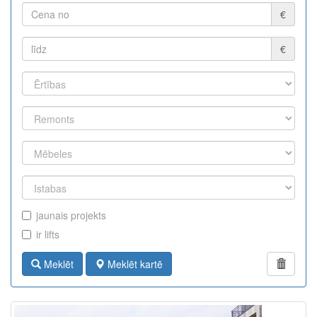
€
€
jaunais projekts
ir lifts
Meklēt
Meklēt kartē