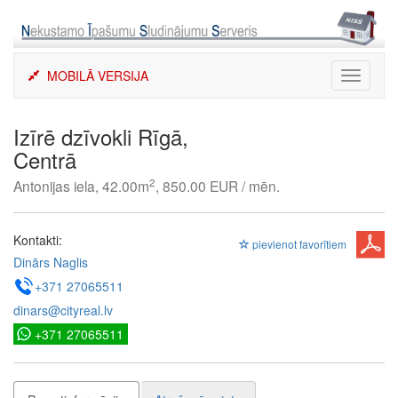
Skip
to
content
MOBILĀ VERSIJA
Toggle
navigati
Izīrē dzīvokli Rīgā,
Centrā
2
Antonijas iela, 42.00m
, 850.00 EUR / mēn.
Kontakti:
pievienot favorītiem
Dinārs Naglis
+371 27065511
dinars@cityreal.lv
+371 27065511