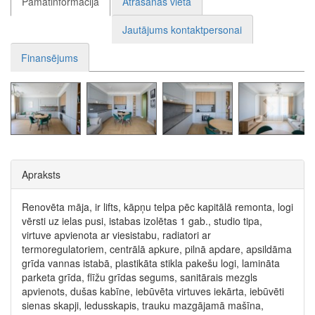
Pamatinformācija
Atrašanās vieta
Jautājums kontaktpersonai
Finansējums
Apraksts
Renovēta māja, ir lifts, kāpņu telpa pēc kapitālā remonta, logi
vērsti uz ielas pusi, istabas izolētas 1 gab., studio tipa,
virtuve apvienota ar viesistabu, radiatori ar
termoregulatoriem, centrālā apkure, pilnā apdare, apsildāma
grīda vannas istabā, plastikāta stikla pakešu logi, lamināta
parketa grīda, flīžu grīdas segums, sanitārais mezgls
apvienots, dušas kabīne, iebūvēta virtuves iekārta, iebūvēti
sienas skapji, ledusskapis, trauku mazgājamā mašīna,