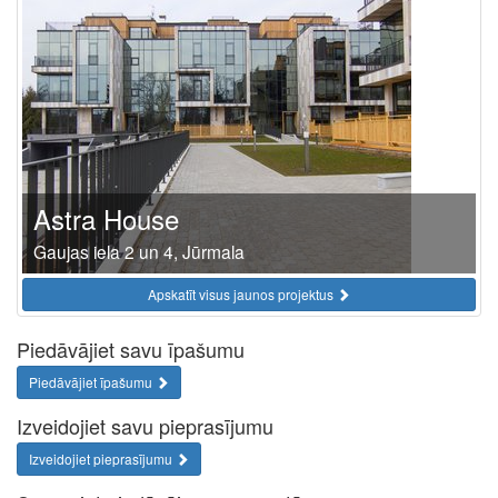
Astra House
Gaujas iela 2 un 4, Jūrmala
Apskatīt visus jaunos projektus
Piedāvājiet savu īpašumu
Piedāvājiet īpašumu
Izveidojiet savu pieprasījumu
Izveidojiet pieprasījumu