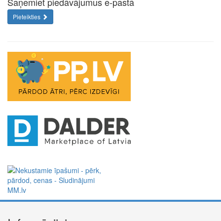
Saņemiet piedāvājumus e-pastā
Pieteikties