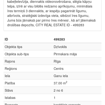
kabeļtelevīzija, diennakts videonovērošana, slēgta kāpņu
telpa, izīrē ar visu bildēs redzamo aprīkojumu, minimālais
īres termiņš 3 diennaktis, ar iespēju pagarināt līgumu,
atbrīvots, stratēģiski izdevīga vieta, slēdzot īres līgumu,
Jums būs jāmaksā par pirmo īres mēnesi , kā arī jāiemaksā
drošības depozīts, CITY REAL ESTATE ID - 499283
ID
499283
Objekta tips
Dzīvoklis
Objekta sub-tips
Pirmskara māja
Rajons
Rīga
Reģions
Centrs
Iela
Ganu iela
2
Platība
37.00 m
Stāvs
2 no 6
Istabas
1
Remonts
kapitālais remonts