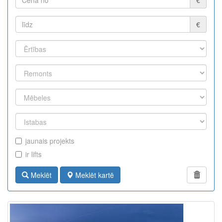
€
jaunais projekts
ir lifts
Meklēt
Meklēt kartē