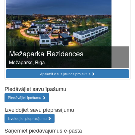
Mežaparka Rezidences
Mežaparks, Rīga
Apskatīt visus jaunos projektus
Piedāvājiet savu īpašumu
Piedāvājiet īpašumu
Izveidojiet savu pieprasījumu
Izveidojiet pieprasījumu
Saņemiet piedāvājumus e-pastā