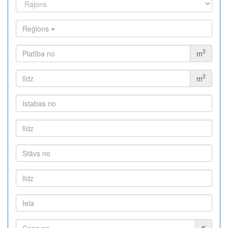
Reģions
2
m
2
m
€