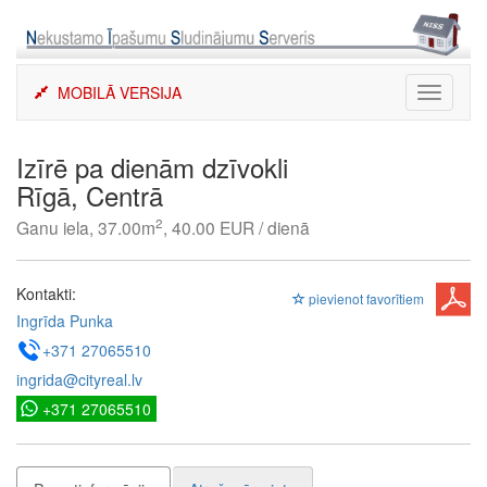
Skip
to
content
MOBILĀ VERSIJA
Toggle
navigati
Izīrē pa dienām dzīvokli
Rīgā, Centrā
2
Ganu iela, 37.00m
, 40.00 EUR / dienā
Kontakti:
pievienot favorītiem
Ingrīda Punka
+371 27065510
ingrida@cityreal.lv
+371 27065510