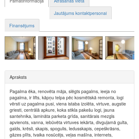
Pamatinformācija
Atrašanās vieta
Jautājums kontaktpersonai
Finansējums
Apraksts
Pagalma ēka, renovēta māja, slēgts pagalms, ieeja no
pagalma, ir lifts, kāpņu telpa pēc kosmētiskā remonta, logi
vērsti uz pagalma pusi, viena istaba izolēta, virtuve, augstie
griesti, centrālā apkure, koka stikla pakešu logi, jauna
santehnika, lamināta parketa grīda, sanitārais mezgls
apvienots, vanna, iebūvēta virtuves iekārta, divguļamā gulta,
galds, krēsli, skapis, spogulis, ledusskapis, cepeškrāsns,
gāzes plīts, tvaika nosūcējs, veļas mašīna, internets,