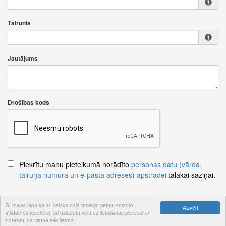
Tālrunis
Jautājums
Drošības kods
Piekrītu manu pieteikumā norādīto
personas datu (vārda,
tālruņa numura un e-pasta adreses) apstrādei
tālākai saziņai.
Šī mājas lapa kā arī lielākā daļa tīmekļa vietņu izmanto
Aizvērt
sīkdatnes (cookies), lai uzlabotu vietnes lietošanas pieredzi un
Nosūtīt jautājumu
noteiktu, kā vietne tiek lietota.