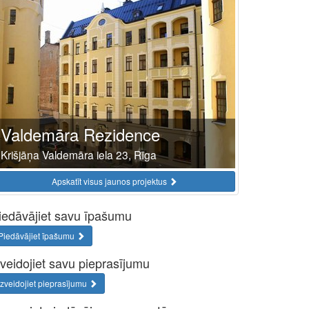
Valdemāra Rezidence
Krišjāņa Valdemāra iela 23, Rīga
Apskatīt visus jaunos projektus
iedāvājiet savu īpašumu
Piedāvājiet īpašumu
zveidojiet savu pieprasījumu
Izveidojiet pieprasījumu