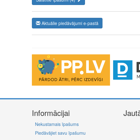
Aktuālie piedāvājumi e-pastā
The Future of Trading Platforms
The exchange industry is rapidly advancing.
Moono
is 
0.03%, lightning-fast swaps, and cross-chain asset move
Informācijai
Jaut
Nekustamais īpašums
Piedāvājiet savu īpašumu