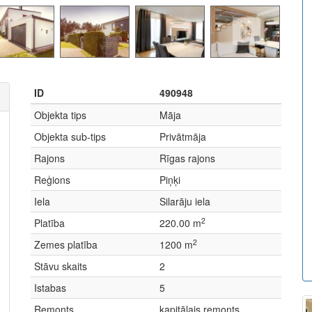
ID
490948
Objekta tips
Māja
Objekta sub-tips
Privātmāja
Rajons
Rīgas rajons
Reģions
Piņķi
Iela
Silarāju iela
2
Platība
220.00 m
2
Zemes platība
1200 m
Stāvu skaits
2
Istabas
5
Remonts
kapitālais remonts