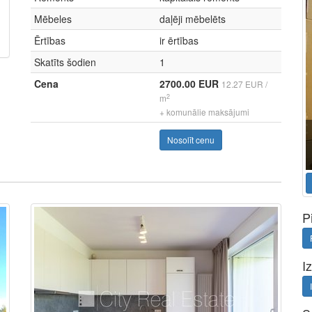
Mēbeles
daļēji mēbelēts
Ērtības
ir ērtības
Skatīts šodien
1
Cena
2700.00 EUR
12.27 EUR /
2
m
+ komunālie maksājumi
Nosolīt cenu
P
I