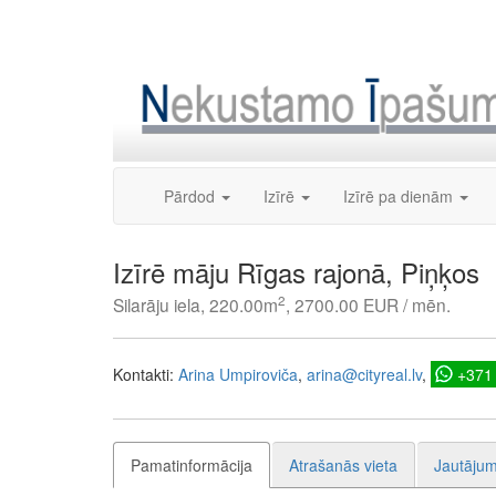
Skip
to
content
Pārdod
Izīrē
Izīrē pa dienām
Izīrē māju Rīgas rajonā, Piņķos
2
Silarāju iela, 220.00m
, 2700.00 EUR / mēn.
Kontakti:
Arina Umpiroviča
arina@cityreal.lv
+371
Pamatinformācija
Atrašanās vieta
Jautājum