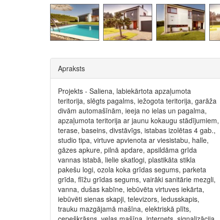
Apraksts
Projekts - Saliena, labiekārtota apzaļumota
teritorija, slēgts pagalms, iežogota teritorija, garāža
divām automašīnām, ieeja no ielas un pagalma,
apzaļumota teritorija ar jaunu kokaugu stādījumiem,
terase, baseins, divstāvīgs, istabas izolētas 4 gab.,
studio tipa, virtuve apvienota ar viesistabu, halle,
gāzes apkure, pilnā apdare, apsildāma grīda
vannas istabā, lielie skatlogi, plastikāta stikla
pakešu logi, ozola koka grīdas segums, parketa
grīda, flīžu grīdas segums, vairāki sanitārie mezgli,
vanna, dušas kabīne, iebūvēta virtuves iekārta,
iebūvēti sienas skapji, televizors, ledusskapis,
trauku mazgājamā mašīna, elektriskā plīts,
cepeškrāsns, veļas mašīna, internets, signalizācija,