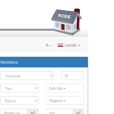
A
+
-
Latviski
Meklēšana
Sub-tips
Reģions
2
2
m
m