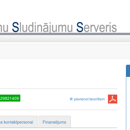
 29821409
pievienot favorītiem
s kontaktpersonai
Finansējums