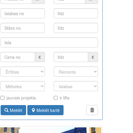
€
€
jaunais projekts
ir lifts
Meklēt
Meklēt kartē