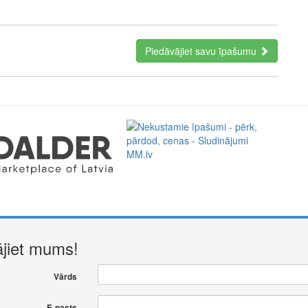
Piedāvājiet savu īpašumu
a perfect representative of the new era: minimal fees of only
ment. Full functionality in a single app.
ājiet mums!
Vārds
E-pasts