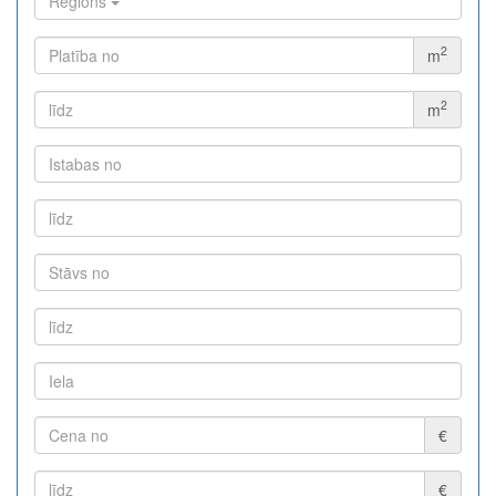
Reģions
2
m
2
m
€
€