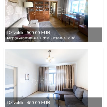
Dzīvoklis, 500.00 EUR
2
Krišjāņa Valdemāra iela, 4. stāvs, 2 istabas, 50.20m
Dzīvoklis, 450.00 EUR
2