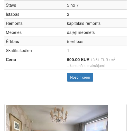
Stāvs
5 no 7
Istabas
2
Remonts
kapitālais remonts
Mēbeles
daļēji mēbelēts
Ērtības
ir ērtības
Skatīts šodien
1
Cena
500.00 EUR
2
13.51 EUR / m
+ komunālie maksājumi
Nosolīt cenu