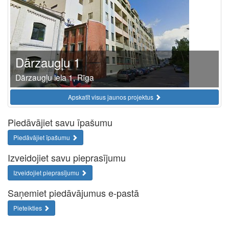
Dārzaugļu 1
Dārzaugļu iela 1, Rīga
Apskatīt visus jaunos projektus
Piedāvājiet savu īpašumu
Piedāvājiet īpašumu
Izveidojiet savu pieprasījumu
Izveidojiet pieprasījumu
Saņemiet piedāvājumus e-pastā
Pieteikties