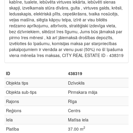
kabīne, tualete, iebūvēta virtuves iekārta, iebūvēti sienas
skapji, izvelkamais stūra dīvāns, gulta , virtuves galds, krēsli,
ledusskapis, elektriskā plīts, cepeškrāsns, tvaika nosūcējs,
veļas mašīna, slēgta kāpņu telpa, izīrē ar visu bildēs
redzamo aprīkojumu, atbrīvots, stratēģiski izdevīga vieta,
bez dzīvniekiem, slēdzot īres līgumu, Jums būs jāmaksā par
pirmo īres mēnesi , kā arī jāiemaksā drošības depozīts,
izvēloties šo īpašumu, komisijas maksa par starpniecības
pakalpojumiem ir vienāda ar vienu pusi (50%) no šī īpašuma
viena mēneša īres maksas, CITY REAL ESTATE ID - 438319
ID
438319
Objekta tips
Dzīvoklis
Objekta sub-tips
Pirmskara māja
Rajons
Rīga
Reģions
Centrs
Iela
Matīsa iela
2
Platība
37.00 m