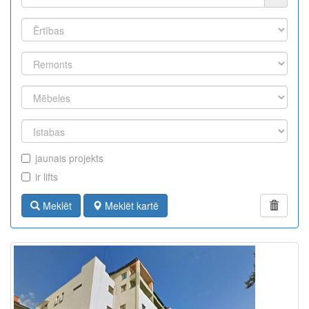
jaunais projekts
ir lifts
Meklēt
Meklēt kartē