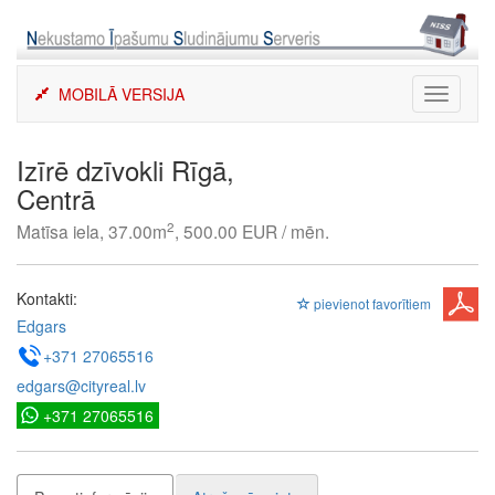
Skip
to
content
MOBILĀ VERSIJA
Toggle
navigati
Izīrē dzīvokli Rīgā,
Centrā
2
Matīsa iela, 37.00m
, 500.00 EUR / mēn.
Kontakti:
pievienot favorītiem
Edgars
+371 27065516
edgars@cityreal.lv
+371 27065516